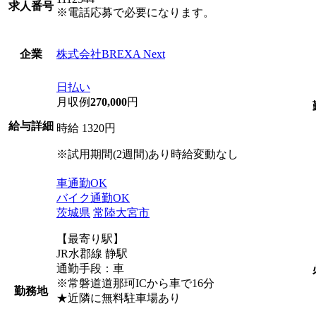
求人番号
※電話応募で必要になります。
株式会社BREXA Next
企業
日払い
月収例
270,000
円
給与詳細
時給 1320円
※試用期間(2週間)あり時給変動なし
車通勤OK
バイク通勤OK
茨城県
常陸大宮市
【最寄り駅】
JR水郡線 静駅
通勤手段：車
※常磐道道那珂ICから車で16分
勤務地
★近隣に無料駐車場あり