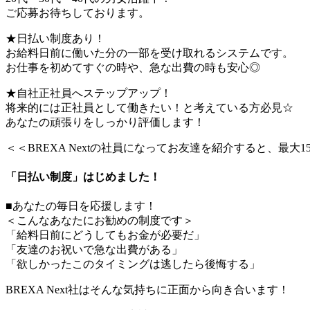
ご応募お待ちしております。
★日払い制度あり！
お給料日前に働いた分の一部を受け取れるシステムです。
お仕事を初めてすぐの時や、急な出費の時も安心◎
★自社正社員へステップアップ！
将来的には正社員として働きたい！と考えている方必見☆
あなたの頑張りをしっかり評価します！
＜＜BREXA Nextの社員になってお友達を紹介すると、最大
「日払い制度」はじめました！
■あなたの毎日を応援します！
＜こんなあなたにお勧めの制度です＞
「給料日前にどうしてもお金が必要だ」
「友達のお祝いで急な出費がある」
「欲しかったこのタイミングは逃したら後悔する」
BREXA Next社はそんな気持ちに正面から向き合います！