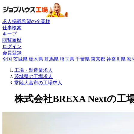
求人掲載希望の企業様
仕事検索
キープ
閲覧履歴
ログイン
会員登録
全国
茨城県
栃木県
群馬県
埼玉県
千葉県
東京都
神奈川県
寮
工場・製造業求人
茨城県の工場求人
常陸大宮市の工場求人
株式会社BREXA Nextの工場求