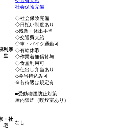
交通費支給
社会保険完備
◇社会保険完備
◇日払い制度あり
◇残業・休出手当
◇交通費支給
◇車・バイク通勤可
福利厚
◇有給休暇
生
◇作業着無償貸与
◇食堂利用可
◇仕出し弁当あり
◇弁当持込み可
※各待遇は規定有
■受動喫煙防止対策
屋内禁煙（喫煙室あり）
寮・社
なし
宅