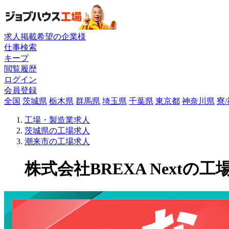
求人掲載希望の企業様
仕事検索
キープ
閲覧履歴
ログイン
会員登録
全国
茨城県
栃木県
群馬県
埼玉県
千葉県
東京都
神奈川県
寮
工場・製造業求人
茨城県の工場求人
潮来市の工場求人
株式会社BREXA Nextの工場求人