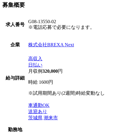
募集概要
G08-13550-02
求人番号
※電話応募で必要になります。
株式会社BREXA Next
企業
高収入
日払い
月収例
320,000
円
給与詳細
時給 1600円
※試用期間あり(2週間)時給変動なし
車通勤OK
送迎あり
茨城県
潮来市
勤務地