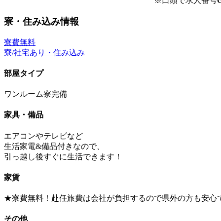
※口頭で求人番号
G
寮・住み込み情報
寮費無料
寮/社宅あり・住み込み
部屋タイプ
ワンルーム寮完備
家具・備品
エアコンやテレビなど
生活家電&備品付きなので、
引っ越し後すぐに生活できます！
家賃
★寮費無料！赴任旅費は会社が負担するので県外の方も安心
その他