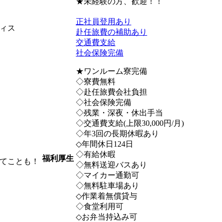
★未経験の方、歓迎！！
正社員登用あり
ィス
赴任旅費の補助あり
交通費支給
社会保険完備
★ワンルーム寮完備
◇寮費無料
◇赴任旅費会社負担
◇社会保険完備
◇残業・深夜・休出手当
◇交通費支給(上限30,000円/月)
◇年3回の長期休暇あり
◇年間休日124日
◇有給休暇
福利厚生
てことも！
◇無料送迎バスあり
◇マイカー通勤可
◇無料駐車場あり
◇作業着無償貸与
◇食堂利用可
◇お弁当持込み可