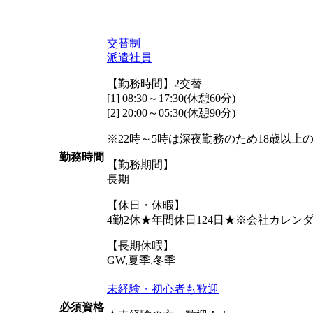
交替制
派遣社員
【勤務時間】2交替
[1] 08:30～17:30(休憩60分)
[2] 20:00～05:30(休憩90分)
※22時～5時は深夜勤務のため18歳以上
勤務時間
【勤務期間】
長期
【休日・休暇】
4勤2休★年間休日124日★※会社カレ
【長期休暇】
GW,夏季,冬季
未経験・初心者も歓迎
必須資格