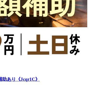
あり《Jcqr1C》