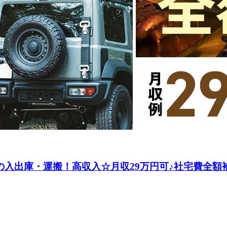
の入出庫・運搬！高収入☆月収29万円可♪社宅費全額補助