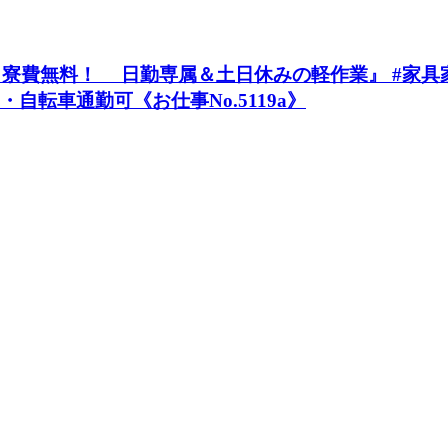
費無料！ 日勤専属＆土日休みの軽作業』 #家具家電付
・自転車通勤可《お仕事No.5119a》