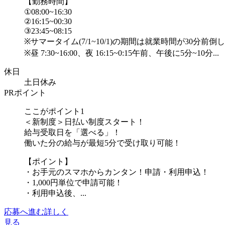
【勤務時間】
①08:00~16:30
②16:15~00:30
③23:45~08:15
※サマータイム(7/1~10/1)の期間は就業時間が30分前倒し
※昼 7:30~16:00、夜 16:15~0:15午前、午後に5分~10分...
休日
土日休み
PRポイント
ここがポイント1
＜新制度＞日払い制度スタート！
給与受取日を「選べる」！
働いた分の給与が最短5分で受け取り可能！
【ポイント】
・お手元のスマホからカンタン！申請・利用申込！
・1,000円単位で申請可能！
・利用申込後、...
応募へ進む
詳しく
見る