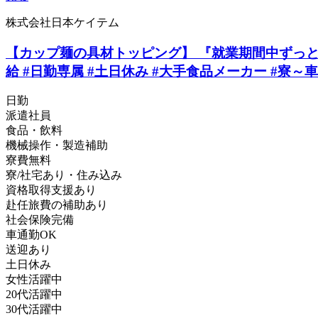
株式会社日本ケイテム
【カップ麺の具材トッピング】 『就業期間中ずっと寮
給 #日勤専属 #土日休み #大手食品メーカー #寮～車
日勤
派遣社員
食品・飲料
機械操作・製造補助
寮費無料
寮/社宅あり・住み込み
資格取得支援あり
赴任旅費の補助あり
社会保険完備
車通勤OK
送迎あり
土日休み
女性活躍中
20代活躍中
30代活躍中