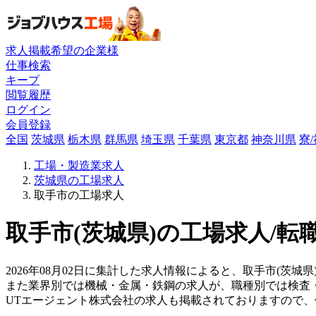
求人掲載希望の企業様
仕事検索
キープ
閲覧履歴
ログイン
会員登録
全国
茨城県
栃木県
群馬県
埼玉県
千葉県
東京都
神奈川県
寮
工場・製造業求人
茨城県の工場求人
取手市の工場求人
取手市(茨城県)の工場求人/転
2026年08月02日に集計した求人情報によると、取手市(茨城県)
また業界別では機械・金属・鉄鋼の求人が、職種別では検査
UTエージェント株式会社の求人も掲載されておりますので