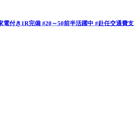
き1R完備 #20～50前半活躍中 #赴任交通費支