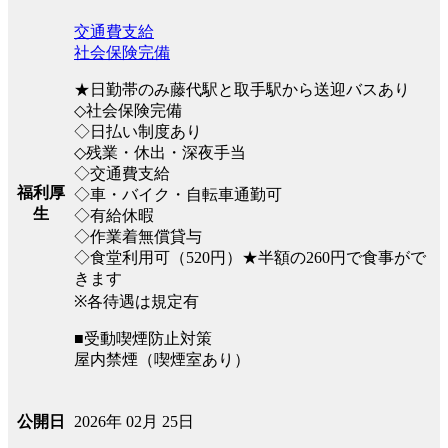
交通費支給
社会保険完備
★日勤帯のみ藤代駅と取手駅から送迎バスあり
◇社会保険完備
◇日払い制度あり
◇残業・休出・深夜手当
◇交通費支給
福利厚
◇車・バイク・自転車通勤可
生
◇有給休暇
◇作業着無償貸与
◇食堂利用可（520円）★半額の260円で食事がで
きます
※各待遇は規定有
■受動喫煙防止対策
屋内禁煙（喫煙室あり）
2026年 02月 25日
公開日