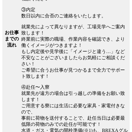
③内定
数日以内に合否のご連絡をいたします。
就業先によって異なりますが、工場見学へご案内
お仕事
致します！
までの
終業前に実際の職場、作業内容を確認でき、より
流れ
働くイメージがつきますよ！
もし内定後や見学後に「イメージと違う…」など
不安なことがございましたらお気軽にご相談くだ
さい！
ご希望に合うお仕事が見つかるまで全力でサポー
ト致します！
④赴任〜入寮
就業先が遠方の場合は引っ越しの準備をお願い致
します！
ご用意する寮には生活に必要な家具・家電付きな
ので、
事前に荷物を送付することで、赴任当日は必要最
低限の荷物のみでの赴任が可能です！
水道・ガス・電気の開栓準備(※1)も、BREXAグル