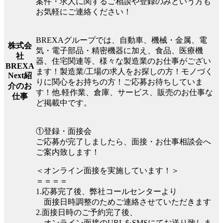
案件・求人に関するご相談や登録のみという方も
お気軽にご連絡ください！
BREXAグループでは、自動車、機械・金属、電
株式会
気・電子部品・精密機器に加え、食品、医療機
社
器、住宅関連等、様々な製造業のお仕事がござい
BREXA
ます！製造業/工場の求人をお探しの方！モノづく
Next紹
りに関心をお持ちの方！ご応募お待ちしていま
介のお
す！他.軽作業、倉庫、サービス、販売のお仕事な
仕事
ど掲載中です。
①登録・面接会
ご応募が完了しましたら、面接・お仕事相談会へ
ご案内致します！
＜オンライン面接を実施しています！＞
＝＝＝＝
1.応募完了後、弊社コールセンターより
面接日時調整のためご連絡させていただきます
2.面接日時のご予約完了後、
オンライン面接のURLをSMSにてお送り致しま