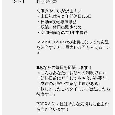
ント！
時も安心◎
＼働きやすいが沢山！／
・土日祝休み＆年間休日125日
・日勤or夜勤専属勤務
・残業、休日出勤少なめ
・空調完備なので1年中快適
＜＜BREXA Nextの社員になってお友達
を紹介すると、最大15万円もらえる！＞
＞
■あなたの毎日を応援します！
＜こんなあなたにお勧めの制度です＞
「給料日前にどうしてもお金が必要だ」
「友達のお祝いで急な出費がある」
「欲しかったこのタイミングは逃したら
後悔する」
BREXA Next社はそんな気持ちに正面か
ら向き合います！