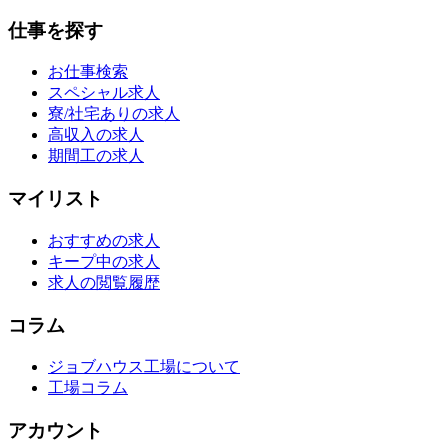
仕事を探す
お仕事検索
スペシャル求人
寮/社宅ありの求人
高収入の求人
期間工の求人
マイリスト
おすすめの求人
キープ中の求人
求人の閲覧履歴
コラム
ジョブハウス工場について
工場コラム
アカウント