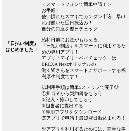
＜スマートフォンで簡単申請！＞
お手軽！
使い慣れたスマホでカンタン申込、早け
れば働いた翌日振込み！
自分の口座を翌日チェック！
給料日前にお金がもらえる、
「日払い制度」
「日払い制度」をスマートに利用するた
はじめました！
めの専用アプリ！
アプリ「デイリーペイチェック」は
BREXA Nextオリジナルの
働く皆さんをスマートにサポートする福
利厚生制度です！
◎利用手順は簡単5ステップで完了◎
①担当者から契約書をもらう
②記入・捺印してもらう
③担当者に提出する
④専用アプリをダウンロード
⑤アプリで申請！最短翌日振込まれる！
※アプリを利用するためには、簡単な事