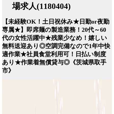
場求人(1180404)
【未経験OK！土日祝休み★日勤or夜勤
専属★】即席麺の製造業務！20代～60
代の女性活躍中★残業少なめ！嬉しい
無料送迎あり◎空調完備なので1年中快
適作業★社員食堂利用可！日払い制度
あり★作業着無償貸与◎《茨城県取手
市》