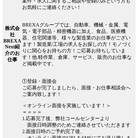
案件・求人に関するご相談や登録のみという方も
お気軽にご連絡ください！
BREXAグループでは、自動車、機械・金属、電
株式会
気・電子部品・精密機器に加え、食品、医療機
社
器、住宅関連等、様々な製造業のお仕事がござい
BREXA
ます！製造業/工場の求人をお探しの方！モノづく
Next紹
りに関心をお持ちの方！ご応募お待ちしていま
介のお
す！他.軽作業、倉庫、サービス、販売のお仕事な
仕事
ど掲載中です。
①登録・面接会
ご応募が完了しましたら、面接・お仕事相談会へ
ご案内致します！
＜オンライン面接を実施しています！＞
＝＝＝＝
1.応募完了後、弊社コールセンターより
面接日時調整のためご連絡させていただきます
2.面接日時のご予約完了後、
オンライン面接のURLをSMSにてお送り致しま