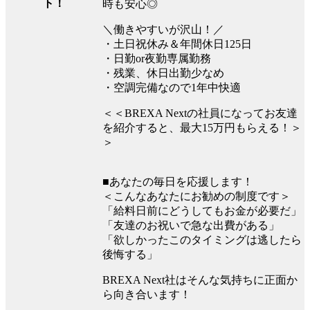
ト！
時も安心◎
＼働きやすいが沢山！／
・土日祝休み＆年間休日125日
・日勤or夜勤専属勤務
・残業、休日出勤少なめ
・空調完備なので1年中快適
＜＜BREXA Nextの社員になってお友達
を紹介すると、最大15万円もらえる！＞
＞
■あなたの毎日を応援します！
＜こんなあなたにお勧めの制度です＞
「給料日前にどうしてもお金が必要だ」
「友達のお祝いで急な出費がある」
「欲しかったこのタイミングは逃したら
後悔する」
BREXA Next社はそんな気持ちに正面か
ら向き合います！