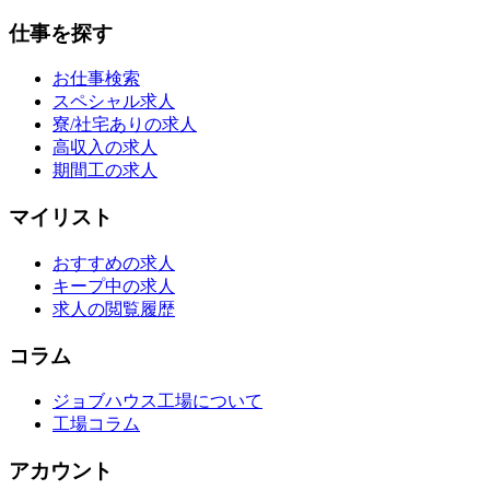
仕事を探す
お仕事検索
スペシャル求人
寮/社宅ありの求人
高収入の求人
期間工の求人
マイリスト
おすすめの求人
キープ中の求人
求人の閲覧履歴
コラム
ジョブハウス工場について
工場コラム
アカウント