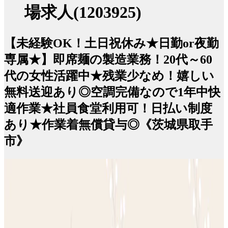
場求人(1203925)
【未経験OK！土日祝休み★日勤or夜勤
専属★】即席麺の製造業務！20代～60
代の女性活躍中★残業少なめ！嬉しい
無料送迎あり◎空調完備なので1年中快
適作業★社員食堂利用可！日払い制度
あり★作業着無償貸与◎《茨城県取手
市》