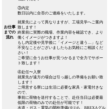
③内定
数日以内に合否のご連絡をいたします。
就業先によって異なりますが、工場見学へご案内
お仕事
致します！
までの
終業前に実際の職場、作業内容を確認でき、より
流れ
働くイメージがつきますよ！
もし内定後や見学後に「イメージと違う…」など
不安なことがございましたらお気軽にご相談くだ
さい！
ご希望に合うお仕事が見つかるまで全力でサポー
ト致します！
④赴任〜入寮
就業先が遠方の場合は引っ越しの準備をお願い致
します！
ご用意する寮には生活に必要な家具・家電付きな
ので、
事前に荷物を送付することで、赴任当日は必要最
低限の荷物のみでの赴任が可能です！
水道・ガス・電気の開栓準備(※1)も、BREXAグル