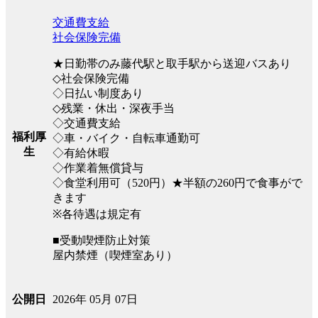
交通費支給
社会保険完備
★日勤帯のみ藤代駅と取手駅から送迎バスあり
◇社会保険完備
◇日払い制度あり
◇残業・休出・深夜手当
◇交通費支給
福利厚
◇車・バイク・自転車通勤可
生
◇有給休暇
◇作業着無償貸与
◇食堂利用可（520円）★半額の260円で食事がで
きます
※各待遇は規定有
■受動喫煙防止対策
屋内禁煙（喫煙室あり）
2026年 05月 07日
公開日