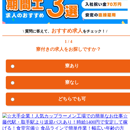
おすすめ求人
\ 質問に答えて、
をチェック！ /
1 / 4
寮付きの求人をお探しですか？
寮あり
寮なし
どちらでも可