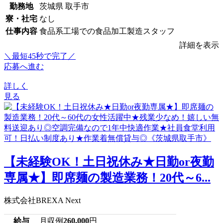
勤務地
茨城県 取手市
寮・社宅
なし
仕事内容
食品系工場での食品加工製造スタッフ
詳細を表示
＼最短45秒で完了／
応募へ進む
詳しく
見る
【未経験OK！土日祝休み★日勤or夜勤
専属★】即席麺の製造業務！20代～6...
株式会社BREXA Next
給与
月収例
260,000
円