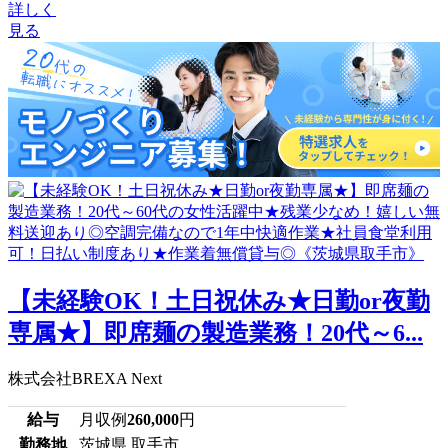
詳しく
見る
【未経験OK！土日祝休み★日勤or夜勤
専属★】即席麺の製造業務！20代～6...
株式会社BREXA Next
給与
月収例
260,000
円
勤務地
茨城県 取手市