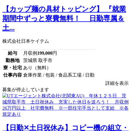
【カップ麺の具材トッピング】 『就業
期間中ずっと寮費無料！ 日勤専属＆
土...
株式会社日本ケイテム
給与
月収例
199,000
円
勤務地
茨城県 取手市
寮・社宅
あり（無料）
仕事内容
倉庫作業 / 包装 / 食品系工場 / 日勤
詳細を表示
募集が停止しています
【日勤✕土日祝休み】コピー機の組立・