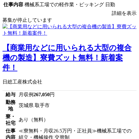
仕事内容
機械系工場での軽作業・ピッキング 日勤
詳細を表示
募集が停止しています
【商業用などに用いられる大型の複合
機の製造】寮費ズット無料！新着案
件！
日総工産株式会社
給与
月収例
267,050
円
勤務
茨城県 取手市
地
寮・
あり（無料）
社宅
仕事
≪寮無料・月収26.5万円・正社員≫機械系工場での
内容
組立・機械操作 交替制