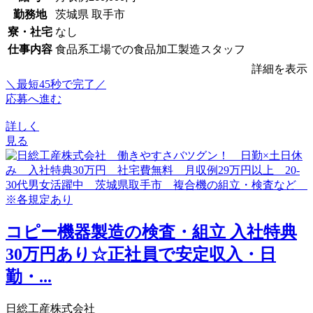
勤務地
茨城県 取手市
寮・社宅
なし
仕事内容
食品系工場での食品加工製造スタッフ
詳細を表示
＼最短45秒で完了／
応募へ進む
詳しく
見る
コピー機器製造の検査・組立 入社特典
30万円あり☆正社員で安定収入・日
勤・...
日総工産株式会社