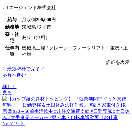
UTエージェント株式会社
給与
月収例
296,000
円
勤務地
茨城県 取手市
寮・社
あり（無料）
宅
仕事内
機械系工場 / クレーン・フォークリフト・重機 / 正
容
社員
詳細を表示
＼最短45秒で完了／
応募へ進む
詳しく
見る