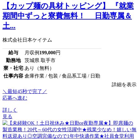
【カップ麺の具材トッピング】 『就業
期間中ずっと寮費無料！ 日勤専属＆
土...
株式会社日本ケイテム
給与
月収例
199,000
円
勤務地
茨城県 取手市
寮・社宅
あり（無料）
仕事内容
倉庫作業 / 包装 / 食品系工場 / 日勤
詳細を表示
＼最短45秒で完了／
応募へ進む
詳しく
見る