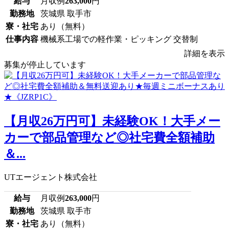
給与
月収例
263,000
円
勤務地
茨城県 取手市
寮・社宅
あり（無料）
仕事内容
機械系工場での軽作業・ピッキング 交替制
詳細を表示
募集が停止しています
【月収26万円可】未経験OK！大手メー
カーで部品管理など◎社宅費全額補助
＆...
UTエージェント株式会社
給与
月収例
263,000
円
勤務地
茨城県 取手市
寮・社宅
あり（無料）