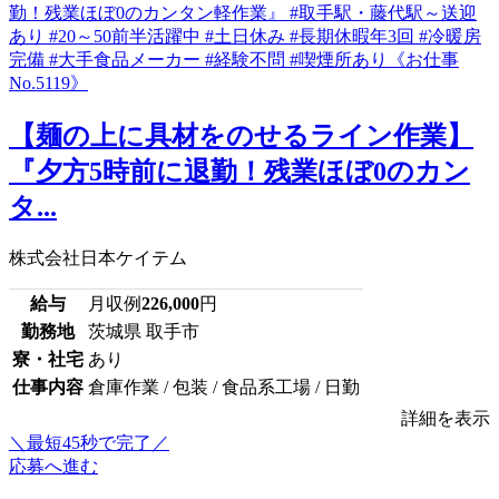
【麺の上に具材をのせるライン作業】
『夕方5時前に退勤！残業ほぼ0のカン
タ...
株式会社日本ケイテム
給与
月収例
226,000
円
勤務地
茨城県 取手市
寮・社宅
あり
仕事内容
倉庫作業 / 包装 / 食品系工場 / 日勤
詳細を表示
＼最短45秒で完了／
応募へ進む