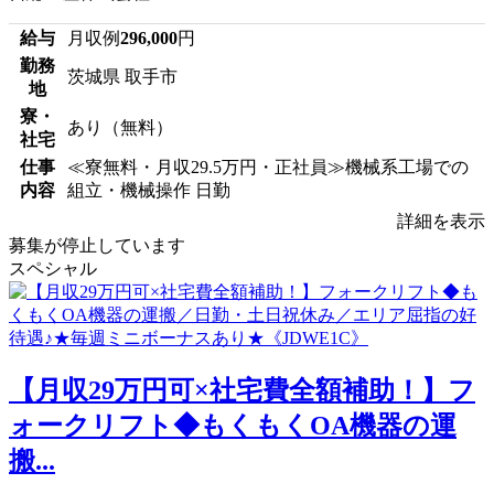
給与
月収例
296,000
円
勤務
茨城県 取手市
地
寮・
あり（無料）
社宅
仕事
≪寮無料・月収29.5万円・正社員≫機械系工場での
内容
組立・機械操作 日勤
詳細を表示
募集が停止しています
スペシャル
【月収29万円可×社宅費全額補助！】フ
ォークリフト◆もくもくOA機器の運
搬...