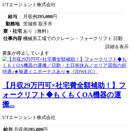
UTエージェント株式会社
給与
月収例
295,000
円
勤務地
茨城県 取手市
寮・社宅
あり（無料）
仕事内容
機械系工場でのクレーン・フォークリフト 日勤
詳細を表示
募集が停止しています
【月収29万円可×社宅費全額補助！】フ
ォークリフト◆もくもくOA機器の運
搬...
UTエージェント株式会社
給与
月収例
295,000
円