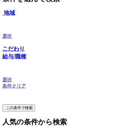
地域
選択
こだわり
給与/職種
選択
条件クリア
この条件で検索
人気の条件から検索