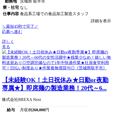
勤務地
茨城県 取手市
寮・社宅
なし
仕事内容
食品系工場での食品加工製造スタッフ
詳細を表示
＼最短45秒で完了／
応募へ進む
詳しく
見る
【未経験OK！土日祝休み★日勤or夜勤
専属★】即席麺の製造業務！20代～6...
株式会社BREXA Next
給与
月収例
260,000
円