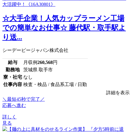
☆大手企業！人気カップラーメン工場
での簡単なお仕事☆ 藤代駅・取手駅よ
り送...
シーデーピージャパン株式会社
給与
月収例
260,568
円
勤務地
茨城県 取手市
寮・社宅
なし
仕事内容
検査・検品 / 食品系工場 / 日勤
詳細を表示
＼最短45秒で完了／
応募へ進む
詳しく
見る