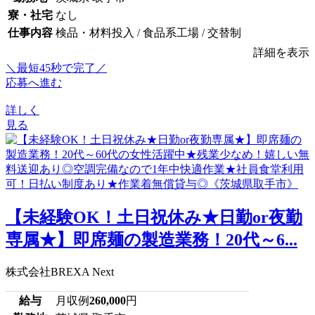
寮・社宅
なし
仕事内容
検品・材料投入 / 食品系工場 / 交替制
詳細を表示
＼最短45秒で完了／
応募へ進む
詳しく
見る
【未経験OK！土日祝休み★日勤or夜勤
専属★】即席麺の製造業務！20代～6...
株式会社BREXA Next
給与
月収例
260,000
円