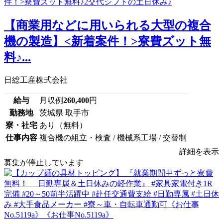
【商業用などに用いられる大型の複合
機の製造】<新着案件！>寮費ズット無
料♪...
日総工産株式会社
給与
月収例
260,400
円
勤務地
茨城県 取手市
寮・社宅
あり（無料）
仕事内容
複合機の組立・検査 / 機械系工場 / 交替制
詳細を表示
募集が停止しています