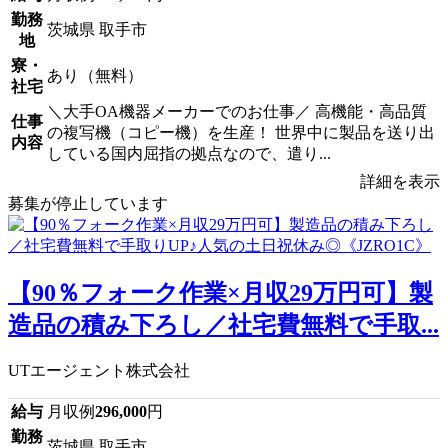
勤務
茨城県 取手市
地
寮・
あり（無料）
社宅
＼大手OA機器メーカーでのお仕事／ 高機能・高品質
仕事
の複写機（コピー機）を生産！ 世界中に製品を送り出
内容
している国内屈指の拠点なので、遣り...
詳細を表示
募集が停止しています
【90％フォーク作業×月収29万円可】製
造品の積み下ろし／社宅費無料で手取...
UTエージェント株式会社
給与
月収例
296,000
円
勤務
茨城県 取手市