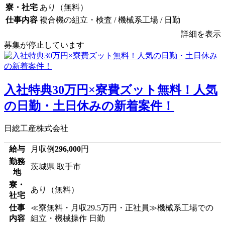
寮・社宅
あり（無料）
仕事内容
複合機の組立・検査 / 機械系工場 / 日勤
詳細を表示
募集が停止しています
入社特典30万円×寮費ズット無料！人気
の日勤・土日休みの新着案件！
日総工産株式会社
給与
月収例
296,000
円
勤務
茨城県 取手市
地
寮・
あり（無料）
社宅
仕事
≪寮無料・月収29.5万円・正社員≫機械系工場での
内容
組立・機械操作 日勤