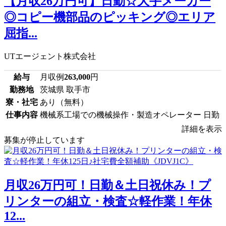
【月収26万円可】日勤☆大手メーカー
◎コピー機部品のピッキング◎エリア
屈指...
UTエージェント株式会社
給与
月収例
263,000
円
勤務地
茨城県 取手市
寮・社宅
あり（無料）
仕事内容
機械系工場での機械操作・製造オペレーター 日勤
詳細を表示
募集が停止しています
月収26万円可！日勤＆土日祝休み！プ
リンターの組立・検査☆軽作業！年休
12...