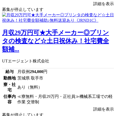
詳細を表示
募集が停止しています
月収29万円可★大手メーカー◎プリン
タの検査など☆土日祝休み！社宅費全
額補...
UTエージェント株式会社
給与
月収例
294,000
円
勤務地
茨城県 取手市
寮・社
あり（無料）
宅
仕事内
≪寮無料・月収29万円・正社員≫機械系工場での軽
容
作業 交替制
詳細を表示
募集が停止しています