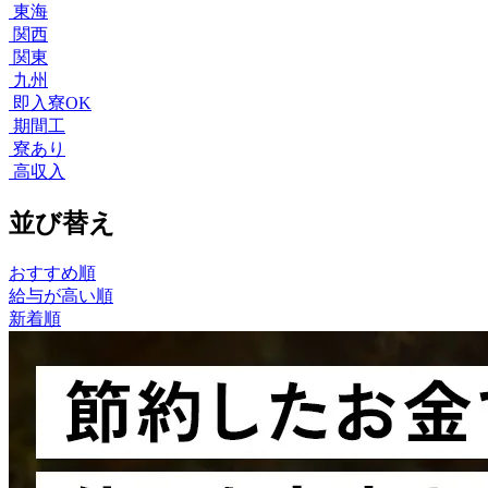
東海
関西
関東
九州
即入寮OK
期間工
寮あり
高収入
並び替え
おすすめ順
給与が高い順
新着順