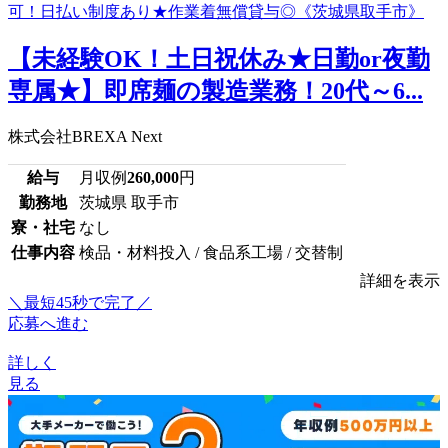
【未経験OK！土日祝休み★日勤or夜勤
専属★】即席麺の製造業務！20代～6...
株式会社BREXA Next
給与
月収例
260,000
円
勤務地
茨城県 取手市
寮・社宅
なし
仕事内容
検品・材料投入 / 食品系工場 / 交替制
詳細を表示
＼最短45秒で完了／
応募へ進む
詳しく
見る