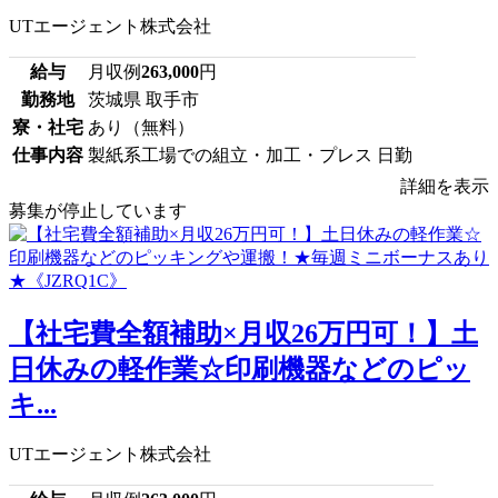
UTエージェント株式会社
給与
月収例
263,000
円
勤務地
茨城県 取手市
寮・社宅
あり（無料）
仕事内容
製紙系工場での組立・加工・プレス 日勤
詳細を表示
募集が停止しています
【社宅費全額補助×月収26万円可！】土
日休みの軽作業☆印刷機器などのピッ
キ...
UTエージェント株式会社