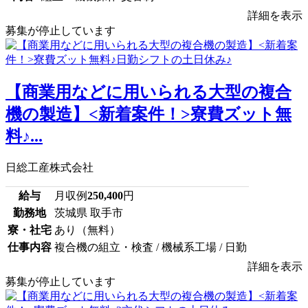
詳細を表示
募集が停止しています
【商業用などに用いられる大型の複合
機の製造】<新着案件！>寮費ズット無
料♪...
日総工産株式会社
給与
月収例
250,400
円
勤務地
茨城県 取手市
寮・社宅
あり（無料）
仕事内容
複合機の組立・検査 / 機械系工場 / 日勤
詳細を表示
募集が停止しています