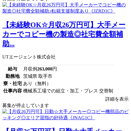
【未経験OK☆月収26万円可】大手メー
カーでコピー機の製造◎社宅費全額補
助...
UTエージェント株式会社
給与
月収例
263,000
円
勤務地
茨城県 取手市
寮・社宅
あり（無料）
仕事内容
機械系工場での組立・加工・プレス 交替制
詳細を表示
募集が停止しています