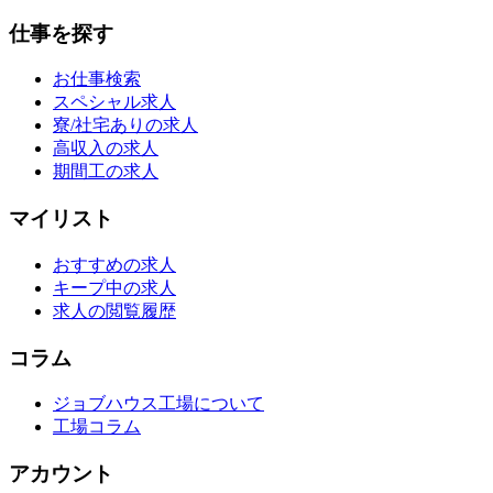
仕事を探す
お仕事検索
スペシャル求人
寮/社宅ありの求人
高収入の求人
期間工の求人
マイリスト
おすすめの求人
キープ中の求人
求人の閲覧履歴
コラム
ジョブハウス工場について
工場コラム
アカウント