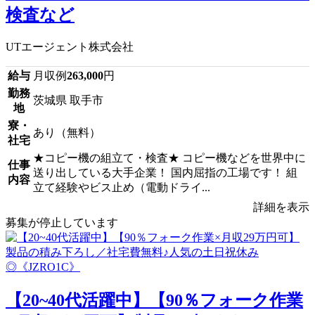
検査など
UTエージェント株式会社
給与
月収例
263,000
円
勤務
茨城県 取手市
地
寮・
あり（無料）
社宅
★コピー機の組立て・検査★ コピー機などを世界中に
仕事
送り出している大手企業！ 国内屈指の工場です！ 組
内容
立て経験やビス止め（電動ドライ...
詳細を表示
募集が停止しています
【20~40代活躍中】【90％フォーク作業