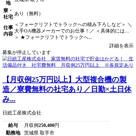
地
寮・
あり（無料）
社宅
＜フォークリフトでトラックへの積み下ろしなど＞ ＼
仕事
大手OA機器メーカーでのお仕事！／ ＜具体的には…
内容
＞ ★フォークリフトでトラックへ...
詳細を表示
募集が停止しています
【月収例25万円以上】大型複合機の製
造／寮費無料の社宅あり／日勤×土日休
み...
日総工産株式会社
給与
月収例
250,400
円
勤務地
茨城県 取手市