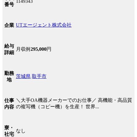
1149343
番号
UTエージェント株式会社
企業
給与
月収例
295,000
円
詳細
勤務
茨城県
取手市
地
＼大手OA機器メーカーでのお仕事／ 高機能・高品質
仕事
の複写機（コピー機）を生産！ 世界...
内容
寮・
なし
社宅