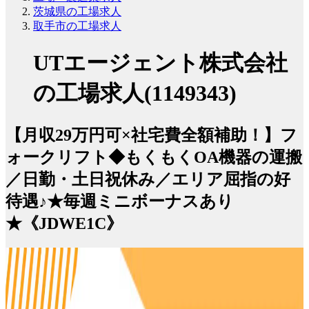
茨城県の工場求人
取手市の工場求人
UTエージェント株式会社
の工場求人(1149343)
【月収29万円可×社宅費全額補助！】フ
ォークリフト◆もくもくOA機器の運搬
／日勤・土日祝休み／エリア屈指の好
待遇♪★毎週ミニボーナスあり
★《JDWE1C》