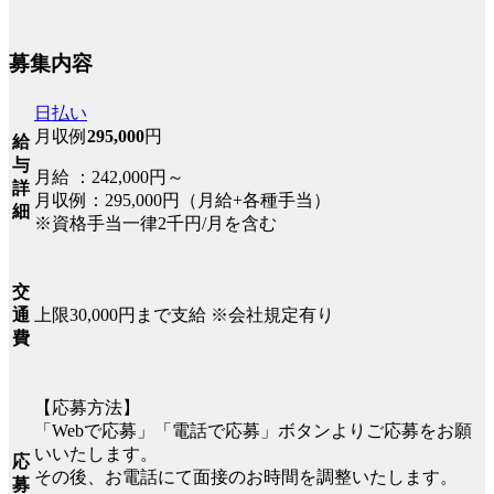
募集内容
日払い
月収例
295,000
円
給
与
月給 ：242,000円～
詳
月収例：295,000円（月給+各種手当）
細
※資格手当一律2千円/月を含む
交
上限30,000円まで支給 ※会社規定有り
通
費
【応募方法】
「Webで応募」「電話で応募」ボタンよりご応募をお願
いいたします。
応
その後、お電話にて面接のお時間を調整いたします。
募