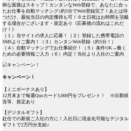
倒な面接はスキップ！カンタンなWeb登録で、あなたに合っ
たお仕事を自動マッチング♪約5分でWeb登録完了！あとは待
つだけ、最短当日の内定獲得も可！※土日祝はお時間を頂戴
する場合がございます・規定あり《応募後の流れはこれだ
け！》
（１）当サイトの求人に応募！（２）登録した携帯電話の
SMSよりご案内！（３）カンタンWeb登録（約5分！）
（４）自動マッチングでお仕事紹介！（５）条件OK→働く
ための必要情報ご入力（６）内定！当社より入社のご案内
キャンペーン！
【ミニボーナスあり】
12月末まで毎週Quoカード3,000円をプレゼント！ ※出勤状
況等、規定あり
【デジタルギフト】
赴任での新規ご入社の方に！入社日に現金化可能なデジタル
ギフトで2万円分支給♪