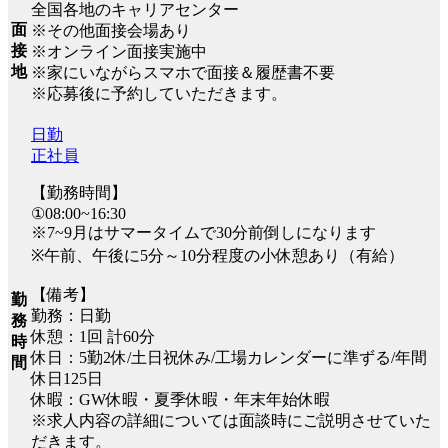
全国各地のキャリアセンター
面
※その他面接会場あり
接
※オンライン面接実施中
地
※家にいながらスマホで面接＆履歴書不要
※応募後に予約していただきます。
日勤
正社員
【勤務時間】
①08:00~16:30
※7~9月はサマータイムで30分前倒しになります
※午前、午後に5分～10分程度の小休憩あり（有給）
【備考】
勤
勤務：日勤
務
休憩：1回 計60分
時
休日：5勤2休/土日祝休み/工場カレンダーに準ずる/年間
間
休日125日
休暇：GW休暇・夏季休暇・年末年始休暇
※求人内容の詳細については面談時にご説明させていた
だきます。