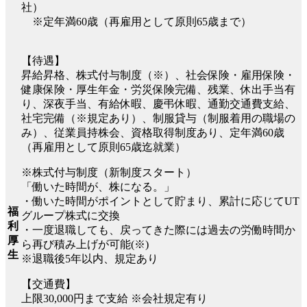
社）
※定年満60歳（再雇用として原則65歳まで）
【待遇】
昇給昇格、株式付与制度（※）、社会保険・雇用保険・
健康保険・厚生年金・労災保険完備、残業、休出手当有
り、深夜手当、有給休暇、慶弔休暇、通勤交通費支給、
社宅完備（※規定あり）、制服貸与（制服着用の職場の
み）、従業員持株会、資格取得制度あり、定年満60歳
（再雇用として原則65歳迄就業）
※株式付与制度（新制度スタート）
「働いた時間が、株になる。」
・働いた時間がポイントとして貯まり、累計に応じてUT
福
グループ株式に交換
利
・一度退職しても、戻ってきた際には過去の労働時間か
厚
ら再び積み上げが可能(※)
生
※退職後5年以内、規定あり
【交通費】
上限30,000円まで支給 ※会社規定有り