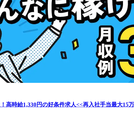
！高時給1,330円の好条件求人<<再入社手当最大15