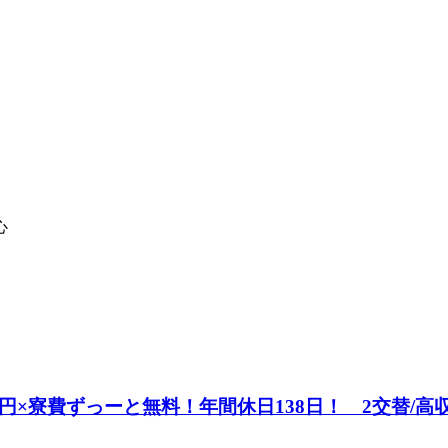
心
×寮費ずっーと無料！年間休日138日！ 2交替/高収