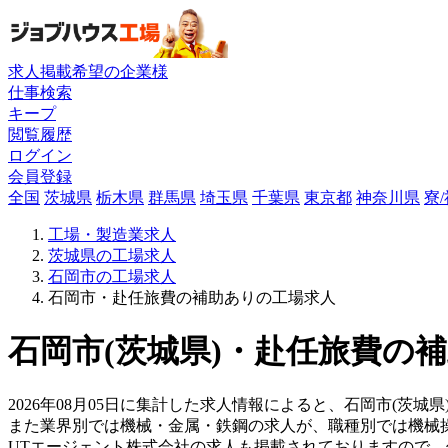
求人掲載希望の企業様
仕事検索
キープ
閲覧履歴
ログイン
会員登録
全国
茨城県
栃木県
群馬県
埼玉県
千葉県
東京都
神奈川県
寮
工場・製造業求人
茨城県の工場求人
石岡市の工場求人
石岡市・赴任旅費の補助ありの工場求人
石岡市(茨城県)・赴任旅費の補
2026年08月05日に集計した求人情報によると、石岡市(茨城県
また業界別では機械・金属・鉄鋼の求人が、職種別では機械
UTエージェント株式会社の求人も掲載されておりますので