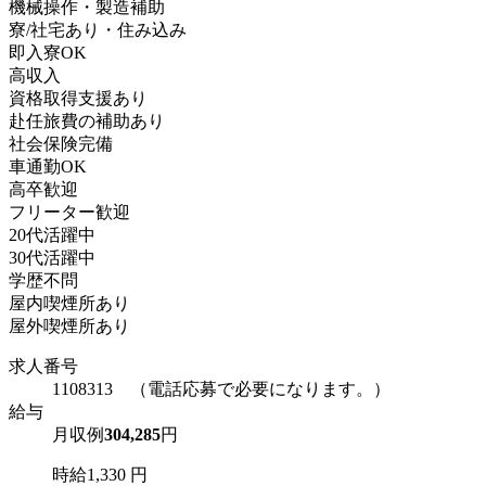
機械操作・製造補助
寮/社宅あり・住み込み
即入寮OK
高収入
資格取得支援あり
赴任旅費の補助あり
社会保険完備
車通勤OK
高卒歓迎
フリーター歓迎
20代活躍中
30代活躍中
学歴不問
屋内喫煙所あり
屋外喫煙所あり
求人番号
1108313 （電話応募で必要になります。）
給与
月収例
304,285
円
時給1,330 円