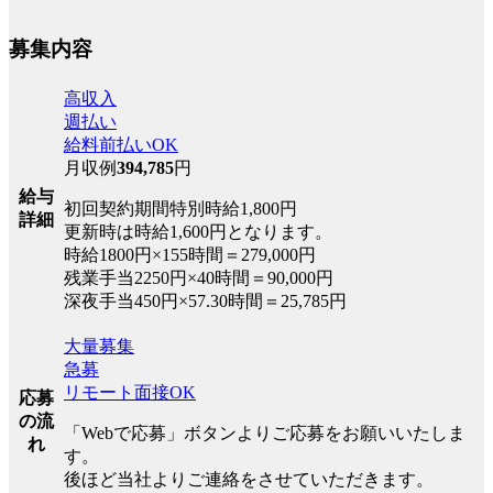
募集内容
高収入
週払い
給料前払いOK
月収例
394,785
円
給与
初回契約期間特別時給1,800円
詳細
更新時は時給1,600円となります。
時給1800円×155時間＝279,000円
残業手当2250円×40時間＝90,000円
深夜手当450円×57.30時間＝25,785円
大量募集
急募
リモート面接OK
応募
の流
「Webで応募」ボタンよりご応募をお願いいたしま
れ
す。
後ほど当社よりご連絡をさせていただきます。