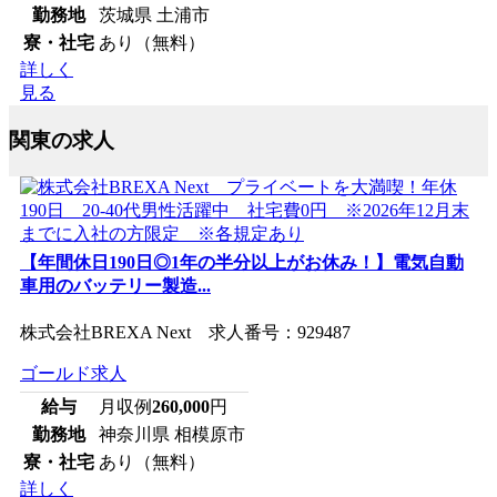
勤務地
茨城県 土浦市
寮・社宅
あり（無料）
詳しく
見る
関東の求人
【年間休日190日◎1年の半分以上がお休み！】電気自動
車用のバッテリー製造...
株式会社BREXA Next 求人番号：929487
ゴールド求人
給与
月収例
260,000
円
勤務地
神奈川県 相模原市
寮・社宅
あり（無料）
詳しく