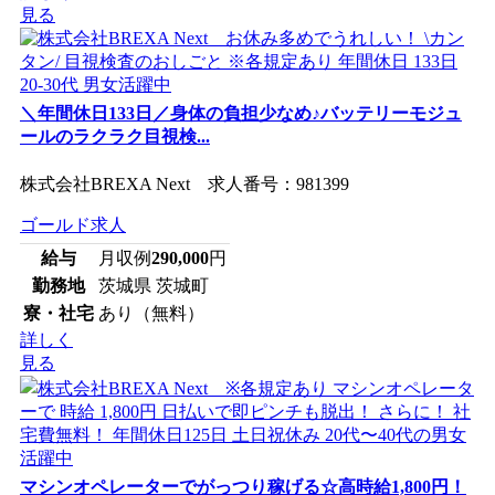
見る
＼年間休日133日／身体の負担少なめ♪バッテリーモジュ
ールのラクラク目視検...
株式会社BREXA Next 求人番号：981399
ゴールド求人
給与
月収例
290,000
円
勤務地
茨城県 茨城町
寮・社宅
あり（無料）
詳しく
見る
マシンオペレーターでがっつり稼げる☆高時給1,800円！