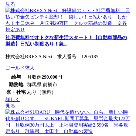
見る
社宅費無料でオトクな新生活スタート！【自動車部品の
製造】日払い制度あり！急...
株式会社BREXA Next 求人番号：1205185
ゴールド求人
給与
月収例
290,000
円
勤務地
群馬県 前橋市
寮・社宅
あり（無料）
詳しく
見る