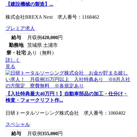
【建設機械の製造】...
株式会社BREXA Next 求人番号：1168462
プレミア求人
給与
月収例
420,000
円
勤務地
茨城県 土浦市
寮・社宅
あり（無料）
詳しく
見る
【入社特典最大40万円！】自動車部品の加工・仕分け・
検査・フォークリフト作...
日研トータルソーシング株式会社 求人番号：1060402
スペシャル
給与
月収例
355,000
円