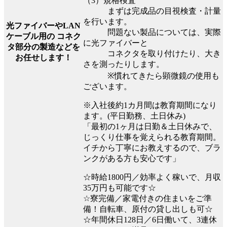
（3）規格検査
まずは完成品の目視検査・計量
を行います。
光ファイバーやLAN
問題ない製品については、実際
ケーブル用の コネク
に光ファイバーと
タ部分の製造などを
コネクタを取り付けたり、大き
お任せします！
さを測ったりします。
※慣れてきたら顕微鏡の使用も
ございます。
※入社後約1カ月間は教育期間になり
ます。(平日勤務、土日休み)
「最初の1ヶ月は日勤＆土日休みで、
じっくり仕事を覚えられる教育期間。
イチから丁寧にお教えするので、ブラ
ンクがある方も安心です」
☆時給1800円／効率よく稼いで、月収
35万円も可能です☆
☆寮完備／家電付きの住まいをご準
備！自転車、原付の貸し出しも可☆
☆年間休日128日／6日働いて、3連休