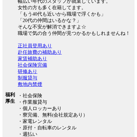
幅広い年代のスタッフが就業しています。
女性の方も多く在籍してます。
「もう40代も近いから職場で浮くかも」
「20代の仲間はいるかな？」
そんな不安が解消できますよ☆
職場で気の合う仲間が見つかるかもしれませんね！
正社員登用あり
赴任旅費の補助あり
家賃補助あり
社会保険完備
研修あり
制服貸与
敷地内禁煙
福利
・社会保険
厚生
・作業服貸与
・個人ロッカーあり
・寮完備、無料(会社規定あり）
・家電レンタル
・原付・自転車のレンタル
・週払い