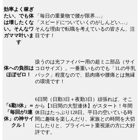
効率よく稼ぎ
「毎日の重量物で腰が限界…」
たい、でも体
「スピードについていくのがしんどい…」
は壊したくな
そんな理由で転職を考えているの皆さん、注
い。そんなワ
目です！
ガママ叶いま
す
扱うのは光ファイバー用の超ミニ部品（サイ
体への負担は
コロサイズ）。一番重いものでも「1Lの牛乳
ほぼゼロ！
パック」程度なので、筋肉痛や腰痛とは無縁
の環境です！
6日間（日勤3日＋夜勤3日）頑張れば、そこ
「6勤3休」＝
から【3日間の大型連休】がスタート！年間
「毎回が3連
休日はたっぷり128日。平日の空いている時
休」の神サイ
間に趣味を楽しんだり、家族との時間を大切
クル！
にしたりと、プライベート重視派の方に大好
評です。