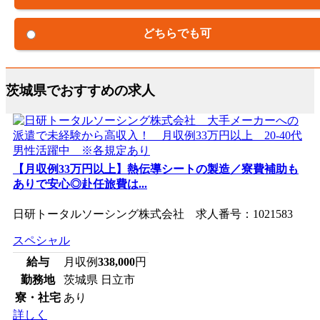
どちらでも可
茨城県でおすすめの求人
【月収例33万円以上】熱伝導シートの製造／寮費補助も
ありで安心◎赴任旅費は...
日研トータルソーシング株式会社 求人番号：1021583
スペシャル
給与
月収例
338,000
円
勤務地
茨城県 日立市
寮・社宅
あり
詳しく