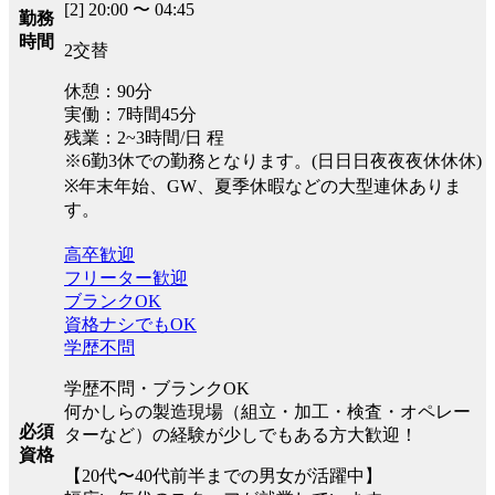
[2] 20:00 〜 04:45
勤務
時間
2交替
休憩：90分
実働：7時間45分
残業：2~3時間/日 程
※6勤3休での勤務となります。(日日日夜夜夜休休休)
※年末年始、GW、夏季休暇などの大型連休ありま
す。
高卒歓迎
フリーター歓迎
ブランクOK
資格ナシでもOK
学歴不問
学歴不問・ブランクOK
何かしらの製造現場（組立・加工・検査・オペレー
必須
ターなど）の経験が少しでもある方大歓迎！
資格
【20代〜40代前半までの男女が活躍中】