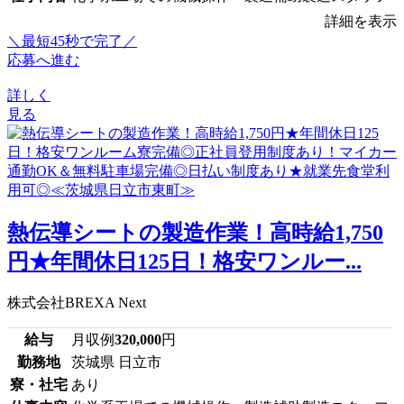
詳細を表示
＼最短45秒で完了／
応募へ進む
詳しく
見る
熱伝導シートの製造作業！高時給1,750
円★年間休日125日！格安ワンルー...
株式会社BREXA Next
給与
月収例
320,000
円
勤務地
茨城県 日立市
寮・社宅
あり