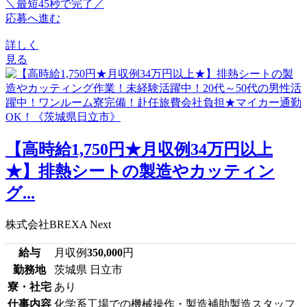
＼最短45秒で完了／
応募へ進む
詳しく
見る
【高時給1,750円★月収例34万円以上
★】排熱シートの製造やカッティン
グ...
株式会社BREXA Next
給与
月収例
350,000
円
勤務地
茨城県 日立市
寮・社宅
あり
仕事内容
化学系工場での機械操作・製造補助製造スタッフ