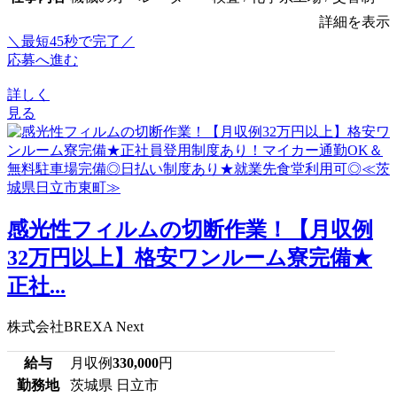
詳細を表示
＼最短45秒で完了／
応募へ進む
詳しく
見る
感光性フィルムの切断作業！【月収例
32万円以上】格安ワンルーム寮完備★
正社...
株式会社BREXA Next
給与
月収例
330,000
円
勤務地
茨城県 日立市