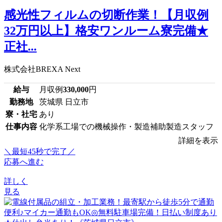
感光性フィルムの切断作業！【月収例
32万円以上】格安ワンルーム寮完備★
正社...
株式会社BREXA Next
給与
月収例
330,000
円
勤務地
茨城県 日立市
寮・社宅
あり
仕事内容
化学系工場での機械操作・製造補助製造スタッフ
詳細を表示
＼最短45秒で完了／
応募へ進む
詳しく
見る