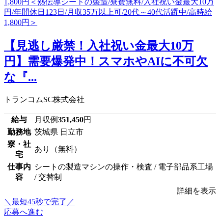
【見逃し厳禁！入社祝い金最大10万
円】需要爆発中！スマホやAIに不可欠
な『...
トランコムSC株式会社
給与
月収例
351,450
円
勤務地
茨城県 日立市
寮・社
あり（無料）
宅
仕事内
シートの製造マシンの操作・検査 / 電子部品系工場
容
/ 交替制
詳細を表示
＼最短45秒で完了／
応募へ進む