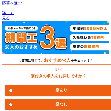
応募へ進む
詳しく
見る
おすすめ求人
\ 質問に答えて、
をチェック！ /
1 / 4
寮付きの求人をお探しですか？
寮あり
寮なし