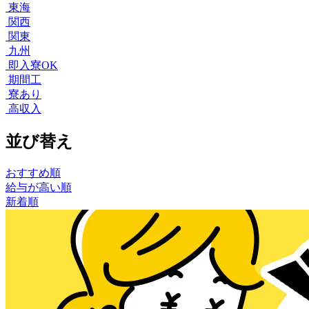
東海
関西
関東
九州
即入寮OK
期間工
寮あり
高収入
並び替え
おすすめ順
給与が高い順
新着順