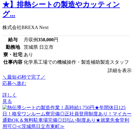
★】排熱シートの製造やカッティン
グ...
株式会社BREXA Next
給与
月収例
350,000
円
勤務地
茨城県 日立市
寮・社宅
あり
仕事内容
化学系工場での機械操作・製造補助製造スタッフ
詳細を表示
＼最短45秒で完了／
応募へ進む
詳しく
見る