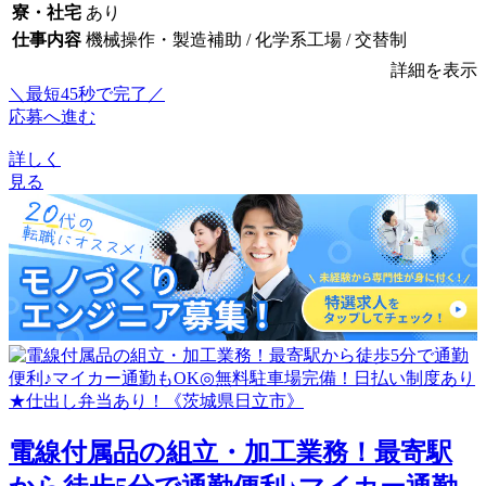
寮・社宅
あり
仕事内容
機械操作・製造補助 / 化学系工場 / 交替制
詳細を表示
＼最短45秒で完了／
応募へ進む
詳しく
見る
電線付属品の組立・加工業務！最寄駅