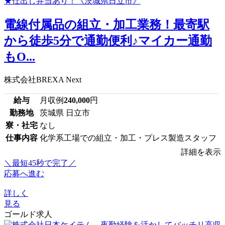
電線付属品の組立・加工業務！最寄駅
から徒歩5分で通勤便利♪マイカー通勤
もO...
株式会社BREXA Next
給与
月収例
240,000
円
勤務地
茨城県 日立市
寮・社宅
なし
仕事内容
化学系工場での組立・加工・プレス製造スタッフ
詳細を表示
＼最短45秒で完了／
応募へ進む
詳しく
見る
ゴールド求人