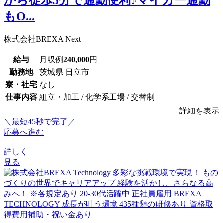
から徒歩5分で通勤便利♪マイカー通勤
もO...
株式会社BREXA Next
給与
月収例
240,000
円
勤務地
茨城県 日立市
寮・社宅
なし
仕事内容
組立・加工 / 化学系工場 / 交替制
詳細を表示
＼最短45秒で完了／
応募へ進む
詳しく
見る