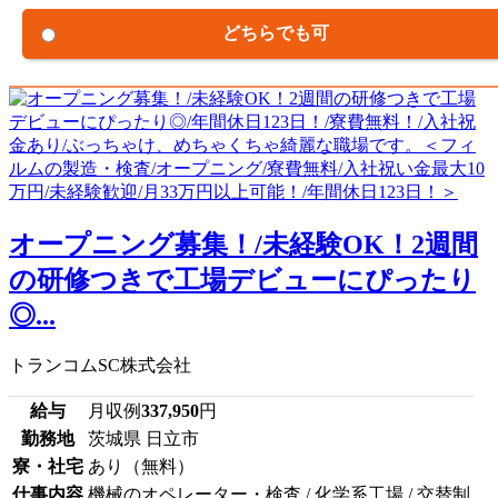
どちらでも可
オープニング募集！/未経験OK！2週間
の研修つきで工場デビューにぴったり
◎...
トランコムSC株式会社
給与
月収例
337,950
円
勤務地
茨城県 日立市
寮・社宅
あり（無料）
仕事内容
機械のオペレーター・検査 / 化学系工場 / 交替制