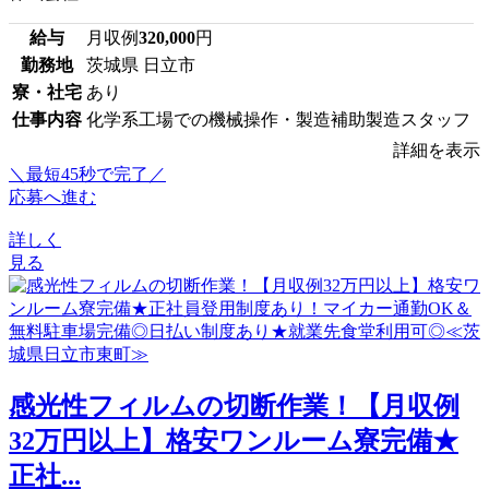
給与
月収例
320,000
円
勤務地
茨城県 日立市
寮・社宅
あり
仕事内容
化学系工場での機械操作・製造補助製造スタッフ
詳細を表示
＼最短45秒で完了／
応募へ進む
詳しく
見る
感光性フィルムの切断作業！【月収例
32万円以上】格安ワンルーム寮完備★
正社...