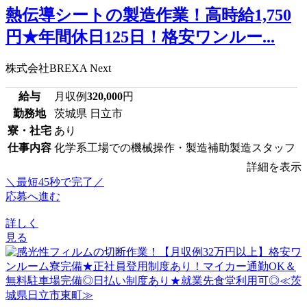
熱伝導シートの製造作業！高時給1,750
円★年間休日125日！格安ワンルー...
株式会社BREXA Next
給与
月収例
320,000
円
勤務地
茨城県 日立市
寮・社宅
あり
仕事内容
化学系工場での機械操作・製造補助製造スタッフ
詳細を表示
＼最短45秒で完了／
応募へ進む
詳しく
見る