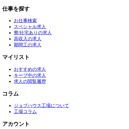
仕事を探す
お仕事検索
スペシャル求人
寮/社宅ありの求人
高収入の求人
期間工の求人
マイリスト
おすすめの求人
キープ中の求人
求人の閲覧履歴
コラム
ジョブハウス工場について
工場コラム
アカウント