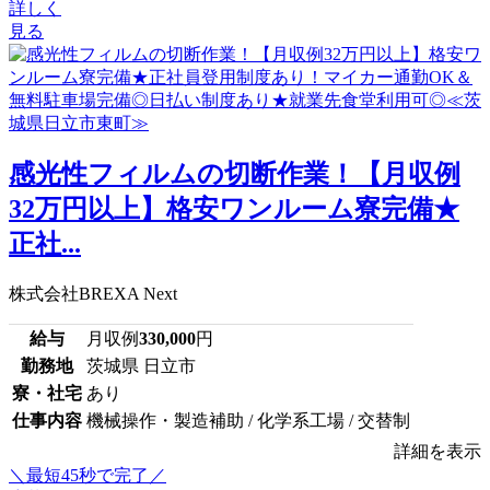
詳しく
見る
感光性フィルムの切断作業！【月収例
32万円以上】格安ワンルーム寮完備★
正社...
株式会社BREXA Next
給与
月収例
330,000
円
勤務地
茨城県 日立市
寮・社宅
あり
仕事内容
機械操作・製造補助 / 化学系工場 / 交替制
詳細を表示
＼最短45秒で完了／