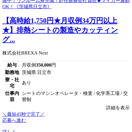
【高時給1,750円★月収例34万円以上
★】排熱シートの製造やカッティン
グ...
株式会社BREXA Next
給与
月収例
350,000
円
勤務地
茨城県 日立市
寮・社
あり
宅
仕事内
シートのマシンオペレータ・検査 / 化学系工場 / 交
容
替制
詳細を表示
＼最短45秒で完了／
応募へ進む
詳しく