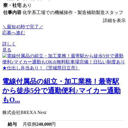
寮・社宅
あり
仕事内容
化学系工場での機械操作・製造補助製造スタッフ
詳細を表示
＼最短45秒で完了／
応募へ進む
詳しく
見る
電線付属品の組立・加工業務！最寄駅
から徒歩5分で通勤便利♪マイカー通勤
もO...
株式会社BREXA Next
給与
月収例
240,000
円