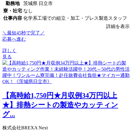
勤務地
茨城県 日立市
寮・社宅
なし
仕事内容
化学系工場での組立・加工・プレス製造スタッフ
詳細を表示
＼最短45秒で完了／
応募へ進む
詳しく
見る
【高時給1,750円★月収例34万円以上
★】排熱シートの製造やカッティン
グ...
株式会社BREXA Next