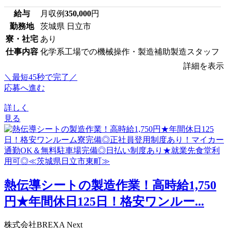
給与
月収例
350,000
円
勤務地
茨城県 日立市
寮・社宅
あり
仕事内容
化学系工場での機械操作・製造補助製造スタッフ
詳細を表示
＼最短45秒で完了／
応募へ進む
詳しく
見る
熱伝導シートの製造作業！高時給1,750
円★年間休日125日！格安ワンルー...
株式会社BREXA Next