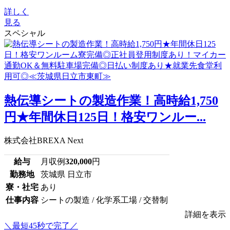
詳しく
見る
スペシャル
熱伝導シートの製造作業！高時給1,750
円★年間休日125日！格安ワンルー...
株式会社BREXA Next
給与
月収例
320,000
円
勤務地
茨城県 日立市
寮・社宅
あり
仕事内容
シートの製造 / 化学系工場 / 交替制
詳細を表示
＼最短45秒で完了／