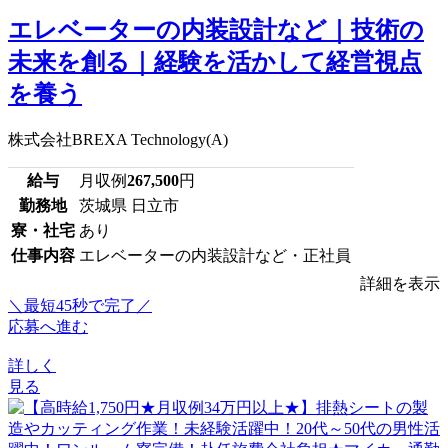
エレベーターの内装設計など｜技術の
未来を創る｜経験を活かして経営視点
を養う
株式会社BREXA Technology(A)
給与
月収例
267,500
円
勤務地
茨城県 日立市
寮・社宅
あり
仕事内容
エレベーターの内装設計など・正社員
詳細を表示
＼最短45秒で完了／
応募へ進む
詳しく
見る