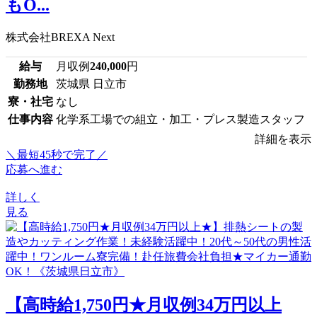
もO...
株式会社BREXA Next
給与
月収例
240,000
円
勤務地
茨城県 日立市
寮・社宅
なし
仕事内容
化学系工場での組立・加工・プレス製造スタッフ
詳細を表示
＼最短45秒で完了／
応募へ進む
詳しく
見る
【高時給1,750円★月収例34万円以上