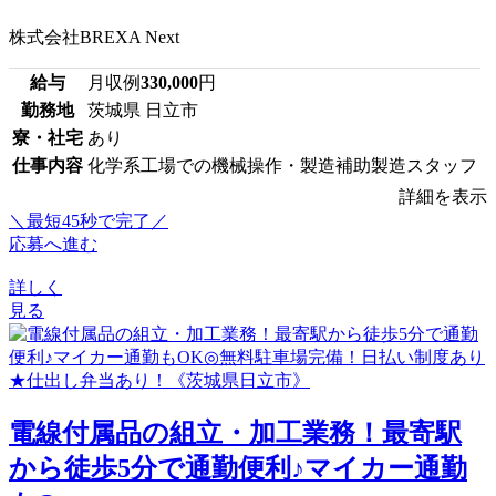
株式会社BREXA Next
給与
月収例
330,000
円
勤務地
茨城県 日立市
寮・社宅
あり
仕事内容
化学系工場での機械操作・製造補助製造スタッフ
詳細を表示
＼最短45秒で完了／
応募へ進む
詳しく
見る
電線付属品の組立・加工業務！最寄駅
から徒歩5分で通勤便利♪マイカー通勤