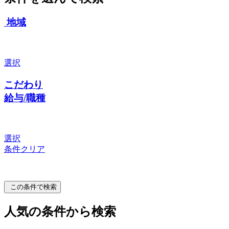
地域
選択
こだわり
給与/職種
選択
条件クリア
この条件で検索
人気の条件から検索