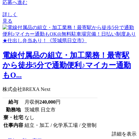
応募へ進む
詳しく
見る
電線付属品の組立・加工業務！最寄駅
から徒歩5分で通勤便利♪マイカー通勤
もO...
株式会社BREXA Next
給与
月収例
240,000
円
勤務地
茨城県 日立市
寮・社宅
なし
仕事内容
組立・加工 / 化学系工場 / 交替制
詳細を表示