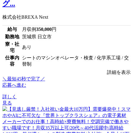
グ...
株式会社BREXA Next
給与
月収例
350,000
円
勤務地
茨城県 日立市
寮・社
あり
宅
仕事内
シートのマシンオペレータ・検査 / 化学系工場 / 交
容
替制
詳細を表示
＼最短45秒で完了／
応募へ進む
詳しく
見る