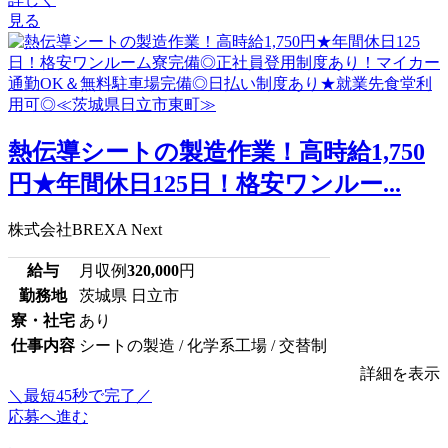
見る
熱伝導シートの製造作業！高時給1,750
円★年間休日125日！格安ワンルー...
株式会社BREXA Next
給与
月収例
320,000
円
勤務地
茨城県 日立市
寮・社宅
あり
仕事内容
シートの製造 / 化学系工場 / 交替制
詳細を表示
＼最短45秒で完了／
応募へ進む