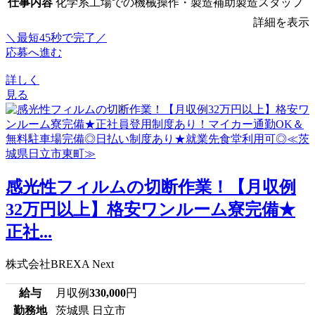
仕事内容
化学系工場での機械操作・製造補助製造スタッフ
詳細を表示
＼最短45秒で完了／
応募へ進む
詳しく
見る
感光性フィルムの切断作業！【月収例
32万円以上】格安ワンルーム寮完備★
正社...
株式会社BREXA Next
給与
月収例
330,000
円
勤務地
茨城県 日立市