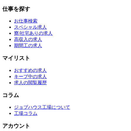
仕事を探す
お仕事検索
スペシャル求人
寮/社宅ありの求人
高収入の求人
期間工の求人
マイリスト
おすすめの求人
キープ中の求人
求人の閲覧履歴
コラム
ジョブハウス工場について
工場コラム
アカウント