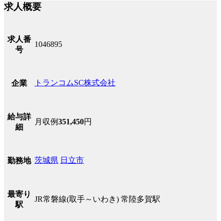
求人概要
求人番
1046895
号
トランコムSC株式会社
企業
給与詳
月収例
351,450
円
細
茨城県
日立市
勤務地
最寄り
JR常磐線(取手～いわき) 常陸多賀駅
駅