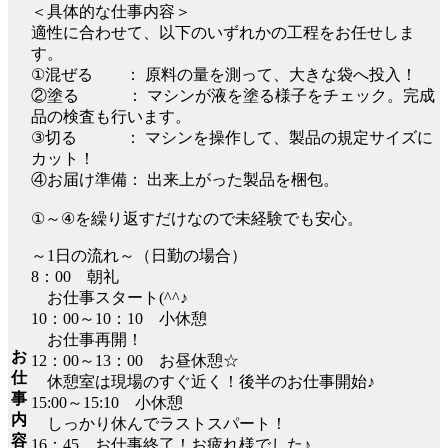
＜具体的な仕事内容＞
適性に合わせて、以下のいずれかの工程をお任せしま
す。
①混ぜる ： 原料の量を測って、大きな袋へ投入！
②塗る ： マシンが液を塗る様子をチェック。完成
品の検査も行います。
③切る ： マシンを操作して、製品の規定サイズに
カット！
④お届け準備： 出来上がった製品を梱包。
①～④を繰り返すだけなので未経験でも安心。
～1日の流れ～（日勤の場合）
8：00 朝礼
お仕事スタート(^^♪
10：00～10：10 小休憩
お仕事再開！
お
12：00～13：00 お昼休憩☆
仕
休憩室は現場のすぐ近く！後半のお仕事開始♪
事
15:00～15:10 小休憩
内
しっかり休んでラストスパート！
容
16：45 お仕事終了！お疲れ様でした♪