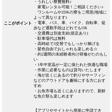
・うれしい寮費無料♪
家電レンタル可能！ご相談ください♪
ワンルームや2DKの寮をご用意(地域に
よって異なります)
・電車、バス、車、バイク、自転車、徒
ここがポイント
歩など通勤手段はどれでもOK
・交通費は別途支給(規定あり)
・駐車場代は無料
・高時給で3交替でもしっかり稼げる
・髪色自由でおしゃれも楽しめる☆
・約2週間の未経験者向け研修がたのもし
い
・1年中室温が一定に保たれた快適な職場
・作業に必要なものは貸与いたします
・海が近くにあるので釣りやサーフィン
などのアウトドアを趣味にする方におす
すめ
・お魚市場も近くにありますので、新鮮
な魚介類も楽しめます
【アプリやサイトから簡単に申請でき