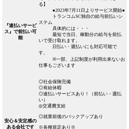
る】
●2023年7月11日よりサービス開始●
トランコムSC独⾃の給与前払いシ
ステム
『速払いサービ
具体的には・・・
ス』で前払い可
最短で当日、稼動分の給与を前払
能
いで受け取れます。
日払い・週払いにも対応可能で
す。
※⼀部、上記制度が利⽤出来ないお
仕事もございます
◎社会保険完備
◎有給休暇
◎速払いサービスあり！（前払い・週払
い）
◎交通費支給
◎就業前後のバックアップあり
安心＆安定感の
ある会社です
※各種規定あり※