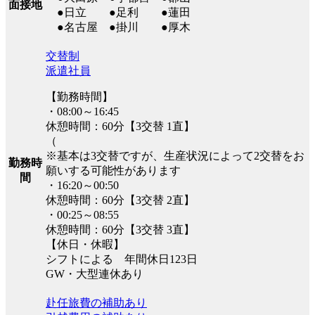
面接地
●日立 ●足利 ●蓮田
●名古屋 ●掛川 ●厚木
交替制
派遣社員
【勤務時間】
・08:00～16:45
休憩時間：60分【3交替 1直】
（
※基本は3交替ですが、生産状況によって2交替をお
勤務時
願いする可能性があります
間
・16:20～00:50
休憩時間：60分【3交替 2直】
・00:25～08:55
休憩時間：60分【3交替 3直】
【休日・休暇】
シフトによる 年間休日123日
GW・大型連休あり
赴任旅費の補助あり