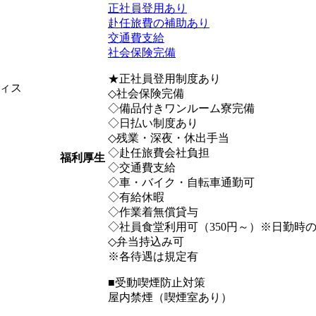
正社員登用あり
赴任旅費の補助あり
交通費支給
社会保険完備
★正社員登用制度あり
ィス
◇社会保険完備
◇備品付きワンルーム寮完備
◇日払い制度あり
◇残業・深夜・休出手当
◇赴任旅費会社負担
福利厚生
◇交通費支給
◇車・バイク・自転車通勤可
◇有給休暇
◇作業着無償貸与
◇社員食堂利用可（350円～）※日勤時
◇弁当持込み可
※各待遇は規定有
■受動喫煙防止対策
屋内禁煙（喫煙室あり）