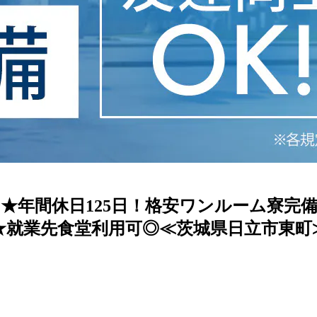
0円★年間休日125日！格安ワンルーム寮
★就業先食堂利用可◎≪茨城県日立市東町