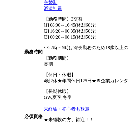
交替制
派遣社員
【勤務時間】3交替
[1] 08:00～16:45(休憩60分)
[2] 16:20～00:35(休憩50分)
[3] 00:20～08:15(休憩50分)
※22時～5時は深夜勤務のため18歳以上
勤務時間
【勤務期間】
長期
【休日・休暇】
4勤2休★年間休日125日★※企業カレ
【長期休暇】
GW,夏季,冬季
未経験・初心者も歓迎
必須資格
★未経験の方、歓迎！！