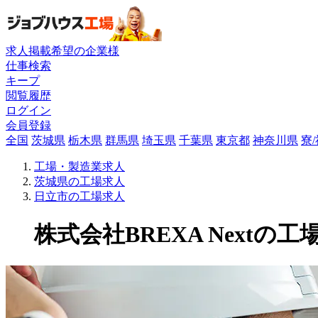
求人掲載希望の企業様
仕事検索
キープ
閲覧履歴
ログイン
会員登録
全国
茨城県
栃木県
群馬県
埼玉県
千葉県
東京都
神奈川県
寮
工場・製造業求人
茨城県の工場求人
日立市の工場求人
株式会社BREXA Nextの工場求