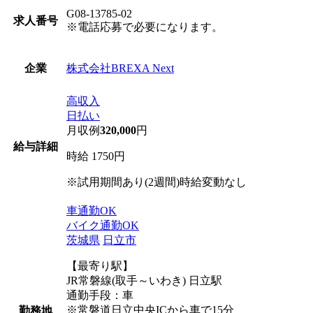
G08-13785-02
求人番号
※電話応募で必要になります。
株式会社BREXA Next
企業
高収入
日払い
月収例
320,000
円
給与詳細
時給 1750円
※試用期間あり(2週間)時給変動なし
車通勤OK
バイク通勤OK
茨城県
日立市
【最寄り駅】
JR常磐線(取手～いわき) 日立駅
通勤手段：車
※常磐道日立中央ICから車で15分
勤務地