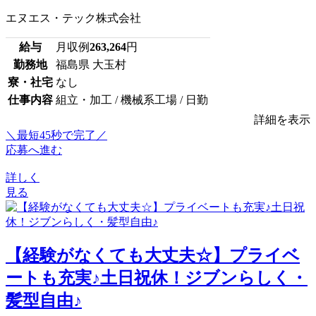
エヌエス・テック株式会社
給与
月収例
263,264
円
勤務地
福島県 大玉村
寮・社宅
なし
仕事内容
組立・加工 / 機械系工場 / 日勤
詳細を表示
＼最短45秒で完了／
応募へ進む
詳しく
見る
【経験がなくても大丈夫☆】プライベ
ートも充実♪土日祝休！ジブンらしく・
髪型自由♪