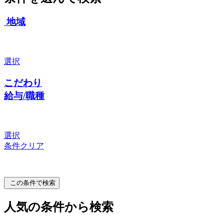
地域
選択
こだわり
給与/職種
選択
条件クリア
この条件で検索
人気の条件から検索