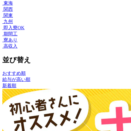
東海
関西
関東
九州
即入寮OK
期間工
寮あり
高収入
並び替え
おすすめ順
給与が高い順
新着順