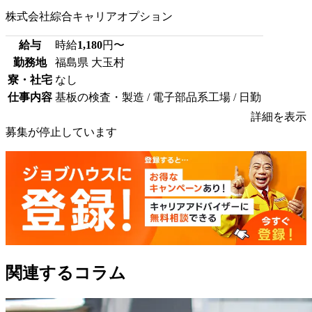
株式会社綜合キャリアオプション
給与
時給
1,180
円〜
勤務地
福島県 大玉村
寮・社宅
なし
仕事内容
基板の検査・製造 / 電子部品系工場 / 日勤
詳細を表示
募集が停止しています
関連するコラム