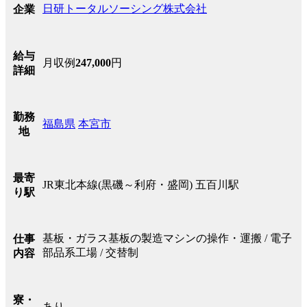
日研トータルソーシング株式会社
企業
給与
月収例
247,000
円
詳細
勤務
福島県
本宮市
地
最寄
JR東北本線(黒磯～利府・盛岡) 五百川駅
り駅
基板・ガラス基板の製造マシンの操作・運搬 / 電子
仕事
部品系工場 / 交替制
内容
寮・
あり