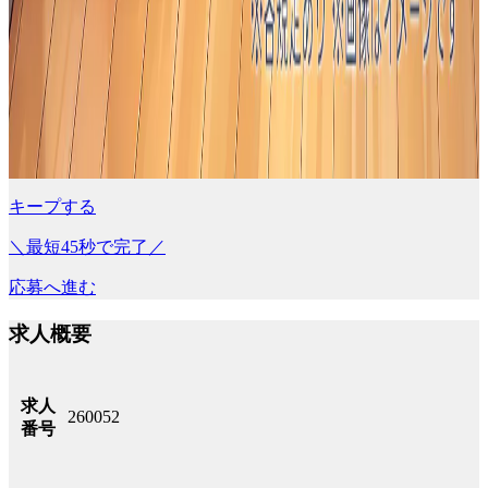
キープする
＼最短45秒で完了／
応募へ進む
求人概要
求人
260052
番号