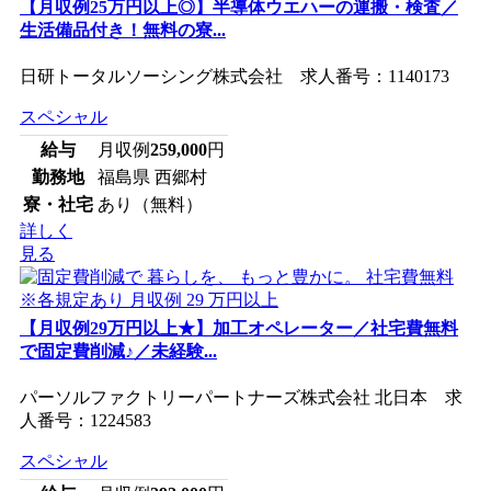
【月収例25万円以上◎】半導体ウエハーの運搬・検査／
生活備品付き！無料の寮...
日研トータルソーシング株式会社 求人番号：1140173
スペシャル
給与
月収例
259,000
円
勤務地
福島県 西郷村
寮・社宅
あり（無料）
詳しく
見る
【月収例29万円以上★】加工オペレーター／社宅費無料
で固定費削減♪／未経験...
パーソルファクトリーパートナーズ株式会社 北日本 求
人番号：1224583
スペシャル