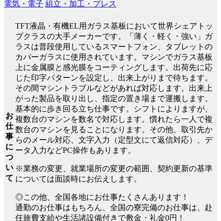
電気・電子
組立・加工・プレス
TFT液晶・有機EL用ガラス基板において世界シェアトッ
プクラスの大手メーカーです。「薄く・軽く・強い」ガ
ラスは普段使用しているスマートフォン、タブレットの
カバーガラスに使用されています。マシンでガラス基板
上に金属膜と感光膜をコーティングします。出荷先に応
じた印字パターンを設定し、出来上がりまで待ちます。
その間マシントラブルなどがあれば対応します。出来上
がった製品を取り出し、指定の置き場まで運搬します。
基本的に歩き回る立ち仕事です。シフトによりますが、
お
複数台のマシンを数名で対応します。慣れたら一人で複
仕
数台のマシンを見ることになります。その他、取引先か
事
らのメール対応、文字入力（定型文にて返信対応）、デ
に
ータ入力などPC操作もあります。
つ
い
※業務の変更、就業場所の変更の範囲、契約更新の基準
て
については面談時にお伝えします。
◎この他、全国各地にお仕事たくさんあります！
通勤のお仕事はもちろん、全国の寮完備のお仕事は、赴
任旅費支給や生活諸設備付きで敷金・礼金0円！