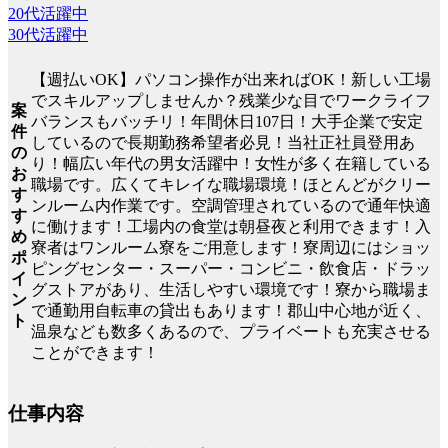
20代活躍中
30代活躍中
【週払いOK】パソコン操作が出来ればOK！新しい工場
でスキルアップしませんか？残業少な目でワークライフ
案
バランスもバッチリ！年間休日107日！大手企業で安定
件
しているので長期勤務希望者必見！当社正社員登用あ
の
り！幅広い年代の男女活躍中！女性が多く在籍している
お
職場です。広くてキレイな職場環境！ほとんどがクリー
す
ンルーム内作業です。空調管理されているので通年快適
す
に働けます！工場内の食堂は朝昼夜と利用できます！入
め
寮者はワンルーム寮をご用意します！寮周辺にはショッ
ポ
ピングセンター・スーパー・コンビニ・飲食店・ドラッ
イ
グストアがあり、生活しやすい環境です！寮から職場ま
ン
で通勤用自転車の貸出もあります！郡山中心地が近く、
ト
温泉なども数多くあるので、プライベートも充実させる
ことができます！
仕事内容