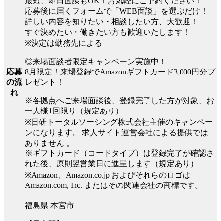
最短、即日面談もOK！お気軽にご予約ください！
応募後に届くフォームで「WEB面談」を選ぶだけ！
詳しい内容を知りたい・相談したい方、大歓迎！
すぐ決めたい・働きたい方も歓迎いたします！
※決定は勤務先による
◎来場面談者限定キャンペーン実施中！
8月限定！来場登録でAmazonギフトカード3,000円分プ
応募
レゼント！
の流
れ
※各拠点へご来場面談後、登録完了した方が対象、お
一人様1回限り（規定あり）
※日研トータルソーシング株式会社主催のキャンペー
ンになります。 求人サイト運営会社による提供では
ありません 。
※ギフトカード（コードタイプ）は登録完了が確認さ
れた後、原則翌営業日に進呈します（規定あり）
※Amazon、Amazon.co.jp およびそれらのロゴは
Amazon.com, Inc. またはその関連会社の商標です。
福島県 本宮市