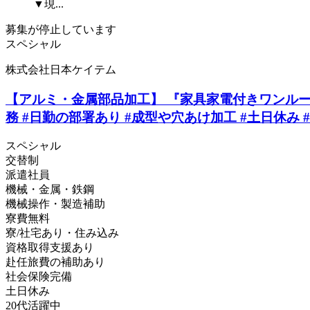
▼現...
募集が停止しています
スペシャル
株式会社日本ケイテム
【アルミ・金属部品加工】 『家具家電付きワンルーム
務 #日勤の部署あり #成型や穴あけ加工 #土日休み #
スペシャル
交替制
派遣社員
機械・金属・鉄鋼
機械操作・製造補助
寮費無料
寮/社宅あり・住み込み
資格取得支援あり
赴任旅費の補助あり
社会保険完備
土日休み
20代活躍中