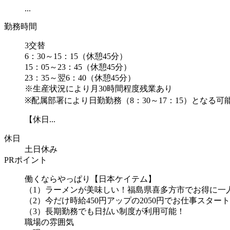
...
勤務時間
3交替
6：30～15：15（休憩45分）
15：05～23：45（休憩45分）
23：35～翌6：40（休憩45分）
※生産状況により月30時間程度残業あり
※配属部署により日勤勤務（8：30～17：15）となる可
【休日...
休日
土日休み
PRポイント
働くならやっぱり【日本ケイテム】
（1）ラーメンが美味しい！福島県喜多方市でお得に一
（2）今だけ時給450円アップの2050円でお仕事スター
（3）長期勤務でも日払い制度が利用可能！
職場の雰囲気