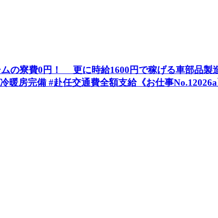
の寮費0円！ 更に時給1600円で稼げる車部品製造』 
冷暖房完備 #赴任交通費全額支給《お仕事No.12026