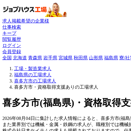
求人掲載希望の企業様
仕事検索
キープ
閲覧履歴
ログイン
会員登録
全国
北海道
青森県
岩手県
宮城県
秋田県
山形県
福島県
寮/
工場・製造業求人
福島県の工場求人
喜多方市の工場求人
喜多方市・資格取得支援ありの工場求人
喜多方市(福島県)・資格取得支
2026年08月04日に集計した求人情報によると、喜多方市(福島
また業界別では機械・金属・鉄鋼の求人が、職種別では機械
株式会社日本ケイテムの求人も掲載されておりますので、仕