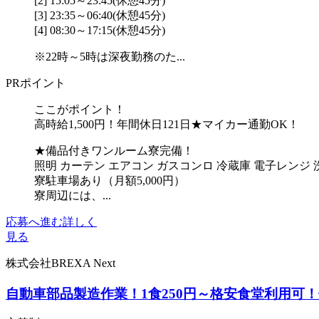
[2] 15:05～23:45(休憩45分)
[3] 23:35～06:40(休憩45分)
[4] 08:30～17:15(休憩45分)
※22時～5時は深夜勤務のた...
PRポイント
ここがポイント！
高時給1,500円！年間休日121日★マイカー通勤OK！
★備品付きワンルーム寮完備！
照明 カーテン エアコン ガスコンロ 冷蔵庫 電子レンジ 
寮駐車場あり（月額5,000円）
寮周辺には、...
応募へ進む
詳しく
見る
株式会社BREXA Next
自動車部品製造作業！1食250円～格安食堂利用