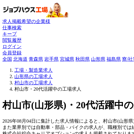
求人掲載希望の企業様
仕事検索
キープ
閲覧履歴
ログイン
会員登録
全国
北海道
青森県
岩手県
宮城県
秋田県
山形県
福島県
寮/
工場・製造業求人
山形県の工場求人
村山市の工場求人
村山市・20代活躍中の工場求人
村山市(山形県)・20代活躍中
2026年08月04日に集計した求人情報によると、村山市(山形県)
また業界別では自動車・部品・バイクの求人が、職種別では
株式会社綜合キャリアオプションの求人も掲載されておりま