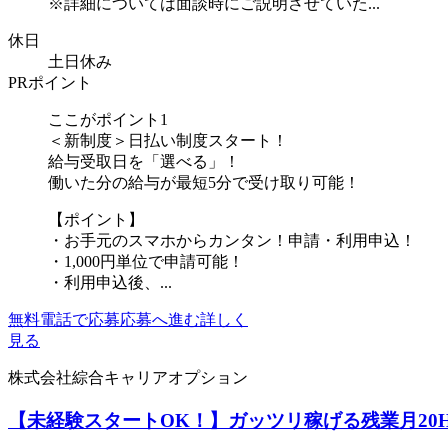
※詳細については面談時にご説明させていた...
休日
土日休み
PRポイント
ここがポイント1
＜新制度＞日払い制度スタート！
給与受取日を「選べる」！
働いた分の給与が最短5分で受け取り可能！
【ポイント】
・お手元のスマホからカンタン！申請・利用申込！
・1,000円単位で申請可能！
・利用申込後、...
無料電話で応募
応募へ進む
詳しく
見る
株式会社綜合キャリアオプション
【未経験スタートOK！】ガッツリ稼げる残業月20