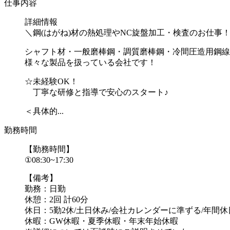
仕事内容
詳細情報
＼鋼(はがね)材の熱処理やNC旋盤加工・検査のお仕事
シャフト材・一般磨棒鋼・調質磨棒鋼・冷間圧造用鋼線
様々な製品を扱っている会社です！
☆未経験OK！
丁寧な研修と指導で安心のスタート♪
＜具体的...
勤務時間
【勤務時間】
①08:30~17:30
【備考】
勤務：日勤
休憩：2回 計60分
休日：5勤2休/土日休み/会社カレンダーに準ずる/年間休日
休暇：GW休暇・夏季休暇・年末年始休暇