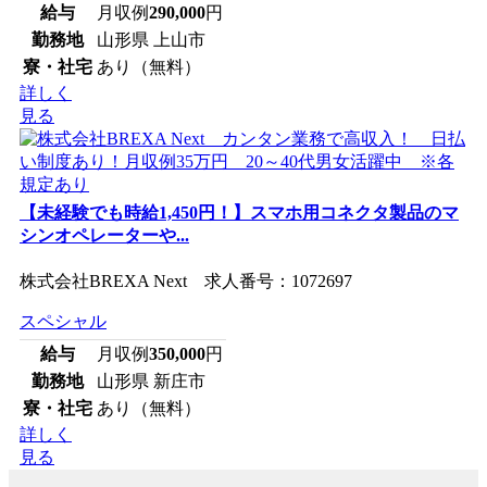
給与
月収例
290,000
円
勤務地
山形県 上山市
寮・社宅
あり（無料）
詳しく
見る
【未経験でも時給1,450円！】スマホ用コネクタ製品のマ
シンオペレーターや...
株式会社BREXA Next 求人番号：1072697
スペシャル
給与
月収例
350,000
円
勤務地
山形県 新庄市
寮・社宅
あり（無料）
詳しく
見る