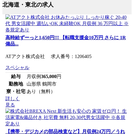
北海道・東北の求人
高時給ずーっと1,650円!!! 【転職支援金10万円 さらに 1R
備品...
ATアクト株式会社 求人番号：1206405
スペシャル
給与
月収例
365,000
円
勤務地
山形県 鶴岡市
寮・社宅
あり（無料）
詳しく
見る
【携帯・デジカメの部品検査など】月収例24万円／うれ