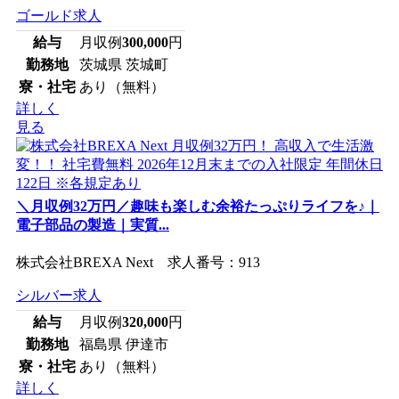
ゴールド求人
給与
月収例
300,000
円
勤務地
茨城県 茨城町
寮・社宅
あり（無料）
詳しく
見る
＼月収例32万円／趣味も楽しむ余裕たっぷりライフを♪｜
電子部品の製造｜実質...
株式会社BREXA Next 求人番号：913
シルバー求人
給与
月収例
320,000
円
勤務地
福島県 伊達市
寮・社宅
あり（無料）
詳しく