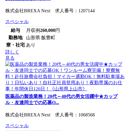
株式会社BREXA Next 求人番号：1207144
スペシャル
給与
月収例
260,000
円
勤務地
山形県 飯豊町
寮・社宅
あり
詳しく
見る
医薬品の製造業務！20代～40代の男女活躍中★カップ
ル・友達同士での応募O...
株式会社BREXA Next 求人番号：1068568
スペシャル