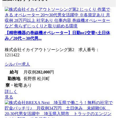
【精密機器の巻線機オペレーター】日勤or2交替×土日休
み／20代～30代男...
株式会社イカイアウトソーシング第2 求人番号：
1211422
シルバー求人
給与
月収例
282,000
円
勤務地
長野県 松川町
寮・社宅
あり
詳しく
見る