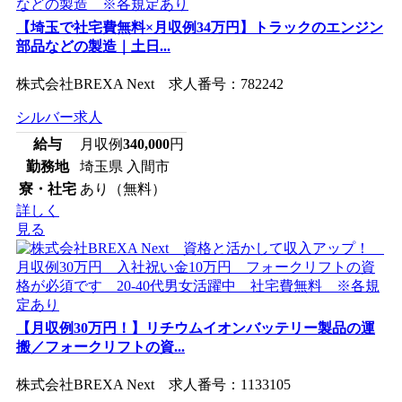
【埼玉で社宅費無料×月収例34万円】トラックのエンジン
部品などの製造｜土日...
株式会社BREXA Next 求人番号：782242
シルバー求人
給与
月収例
340,000
円
勤務地
埼玉県 入間市
寮・社宅
あり（無料）
詳しく
見る
【月収例30万円！】リチウムイオンバッテリー製品の運
搬／フォークリフトの資...
株式会社BREXA Next 求人番号：1133105