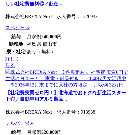
しい社宅費無料◎／赴任...
株式会社BREXA Next 求人番号：1226933
スペシャル
給与
月収例
240,000
円
勤務地
福島県 郡山市
寮・社宅
あり（無料）
詳しく
見る
【社宅費実質ゼロ円！】北海道でおトクな新生活スター
ト◎／自動車用アルミ製品...
株式会社BREXA Next 求人番号：913938
シルバー求人
給与
月収例
320,000
円