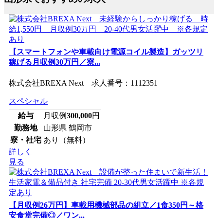
【スマートフォンや車載向け電源コイル製造】ガッツリ
稼げる月収例30万円／寮...
株式会社BREXA Next 求人番号：1112351
スペシャル
給与
月収例
300,000
円
勤務地
山形県 鶴岡市
寮・社宅
あり（無料）
詳しく
見る
【月収例26万円】車載用機械部品の組立／1食350円～格
安食堂完備◎／ワン...