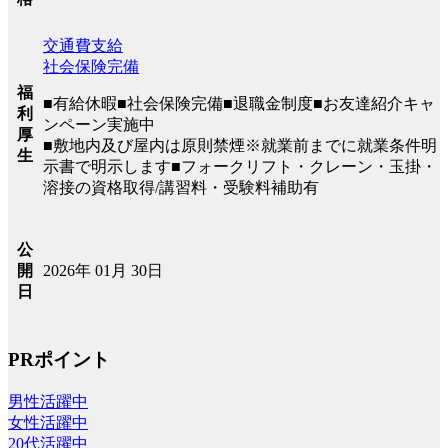
交通費支給
社会保険完備
福
■有給休暇■社会保険完備■退職金制度■お友達紹介キャ
利
ンペーン実施中
厚
■敷地内及び屋内は原則禁煙※就業前までに就業条件明
生
示書で明示します■フォークリフト・クレーン・玉掛・
溶接の資格取得/講習料・受験料補助有
公
2026年 01月 30日
開
日
PRポイント
男性活躍中
女性活躍中
20代活躍中