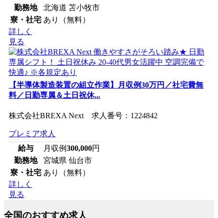
勤務地
北海道 苫小牧市
寮・社宅
あり（無料）
詳しく
見る
【半導体製造装置の組立作業】月収例30万円／社宅費無
料／日勤専属＆土日祝休...
株式会社BREXA Next 求人番号：1224842
プレミア求人
給与
月収例
300,000
円
勤務地
宮城県 仙台市
寮・社宅
あり（無料）
詳しく
見る
全国のおすすめ求人