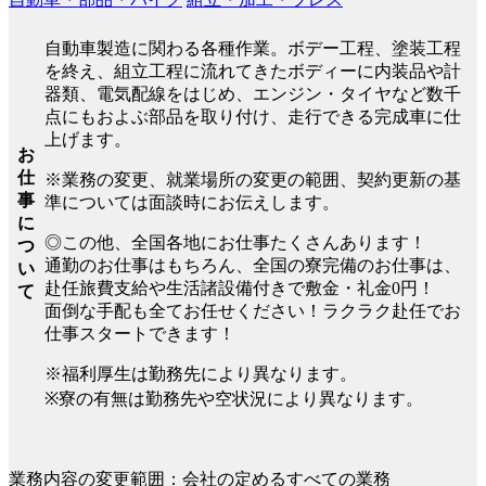
自動車製造に関わる各種作業。ボデー工程、塗装工程
を終え、組立工程に流れてきたボディーに内装品や計
器類、電気配線をはじめ、エンジン・タイヤなど数千
点にもおよぶ部品を取り付け、走行できる完成車に仕
上げます。
お
仕
※業務の変更、就業場所の変更の範囲、契約更新の基
事
準については面談時にお伝えします。
に
◎この他、全国各地にお仕事たくさんあります！
つ
通勤のお仕事はもちろん、全国の寮完備のお仕事は、
い
赴任旅費支給や生活諸設備付きで敷金・礼金0円！
て
面倒な手配も全てお任せください！ラクラク赴任でお
仕事スタートできます！
※福利厚生は勤務先により異なります。
※寮の有無は勤務先や空状況により異なります。
業務内容の変更範囲：会社の定めるすべての業務