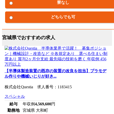
寮なし
どちらでも可
宮城県でおすすめの求人
【半導体製造装置の既存の装置の改良を担当】プラモデ
ル作りや機械いじりが好き...
株式会社Questia 求人番号：1183415
スペシャル
給与
年収例
4,569,600
円
勤務地
宮城県 大和町