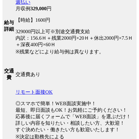
週払い
月収例
329,000
円
【時給】1600円
給与
詳細
329000円以上可※別途交通費支給
内訳：156.6Ｈ＋残業2000円×20Ｈ＋休出2000円×7.5Ｈ
＋深夜400円×60Ｈ
※残業などにより給与例は異なります。
交通
交通費あり
費
リモート面接OK
◎スマホで簡単！WEB面談実施中！
最短、即日面談もOK！お気軽にご予約ください！
応募後に届くフォームで「WEB面談」を選ぶだけ！
詳しい内容を知りたい・相談したい方、大歓迎！
すぐ決めたい・働きたい方も歓迎いたします！
※決定は勤務先による