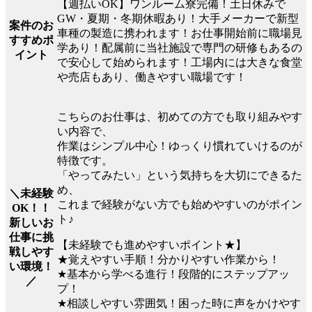
【週払いOK】ワンルーム寮完備！土日休みで
GW・夏期・冬期休暇あり！大手メーカーで新型
案件のお
車種の製造に携われます！お仕事開始前に職場見
すすめポ
学あり！配属前に当社施設で専門の研修もあるの
イント
で安心して始められます！工場内には大きな食堂
や売店もあり、働きやすい職場です！
こちらのお仕事は、初めての方でも取り組みやす
い内容で、
作業はシンプル中心！ゆっくり慣れていけるのが
特徴です。
「やってみたい」という気持ちを大切にできるた
め、
＼未経験
これまで経験がない方でも始めやすいのがポイン
OK！！
ト♪
新しいお
仕事に挑
【未経験でも進めやすいポイント★】
戦しやす
★覚えやすい手順！分かりやすい作業から！
い環境！
★基本から学べる進行！段階的にステップアッ
／
プ！
★相談しやすい雰囲気！困った時に声をかけやす