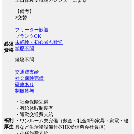
土日休み※職場カレンダーによる
【備考】
2交替
フリーター歓迎
ブランクOK
未経験・初心者も歓迎
必須
学歴不問
資格
経験不問
交通費支給
社会保険完備
研修あり
制服貸与
・社会保険完備
・有給休暇制度有
・通勤交通費支給
福利
・ワンルーム寮完備（敷金・礼金0円/家具・家電・寝
厚生
具など生活諸設備付/NHK受信料会社負担）
・赴任旅費支給