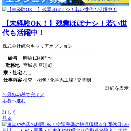
【未経験OK！】残業ほぼナシ！若い世
代も活躍中！
株式会社綜合キャリアオプション
給与
時給
1,340
円〜
勤務地
宮城県 亘理町
寮・社宅
なし
仕事内容
検査・梱包 / 化学系工場 / 交替制
詳細を表示
＼最短45秒で完了／
応募へ進む
詳しく
見る