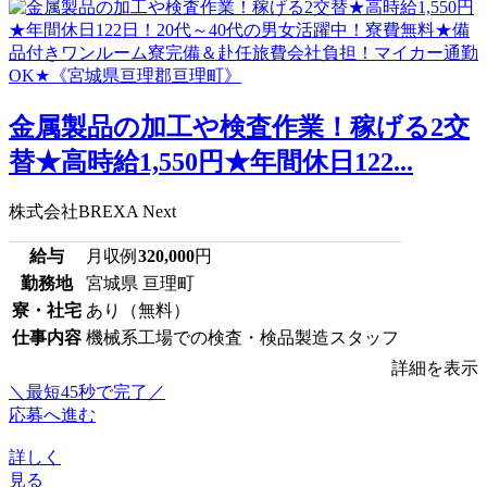
金属製品の加工や検査作業！稼げる2交
替★高時給1,550円★年間休日122...
株式会社BREXA Next
給与
月収例
320,000
円
勤務地
宮城県 亘理町
寮・社宅
あり（無料）
仕事内容
機械系工場での検査・検品製造スタッフ
詳細を表示
＼最短45秒で完了／
応募へ進む
詳しく
見る