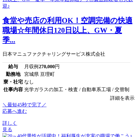
食堂や売店の利用OK！空調完備の快適
職場☆年間休日120日以上、GW・夏
季...
日本マニュファクチャリングサービス株式会社
給与
月収例
270,000
円
勤務地
宮城県 亘理町
寮・社宅
なし
仕事内容
光学ガラスの加工・検査 / 自動車系工場 / 交替制
詳細を表示
＼最短45秒で完了／
応募へ進む
詳しく
見る