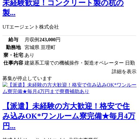
未経験歓迎！コンクリート製の杭の
製...
UTエージェント株式会社
給与
月収例
243,000
円
勤務地
宮城県 亘理町
寮・社宅
あり
仕事内容
建築系工場での機械操作・製造オペレーター 日勤
詳細を表示
募集が停止しています
【派遣】未経験の方大歓迎！格安で住
み込みOK*ワンルーム寮完備★毎月4万
円...