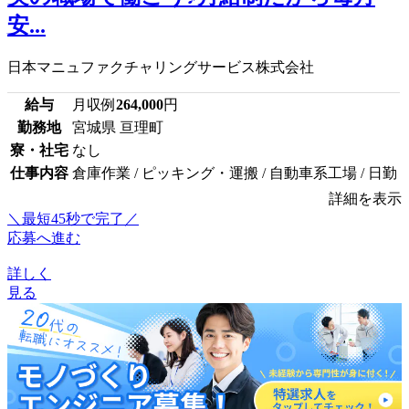
安...
日本マニュファクチャリングサービス株式会社
給与
月収例
264,000
円
勤務地
宮城県 亘理町
寮・社宅
なし
仕事内容
倉庫作業 / ピッキング・運搬 / 自動車系工場 / 日勤
詳細を表示
＼最短45秒で完了／
応募へ進む
詳しく
見る