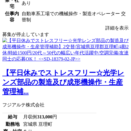
寮・社
あり
宅
仕事内
自動車系工場での機械操作・製造オペレーター 交
容
替制
詳細を表示
募集が停止しています
【平日休みでストレスフリー☆光学レ
ンズ部品の製造及び成形機操作・生産
管理補...
フジアルテ株式会社
給与
月収例
313,000
円
勤務地
宮城県 亘理町