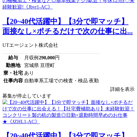
【20~40代活躍中】【3分で即マッチ】
面接なし×ポチるだけで次の仕事に出...
UTエージェント株式会社
給与
月収例
290,000
円
勤務地
宮城県 亘理町
寮・社宅
あり
仕事内容
自動車系工場での検査・検品 夜勤
詳細を表示
募集が停止しています
【20~40代活躍中】【3分で即マッチ】