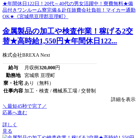
金属製品の加工や検査作業！稼げる2交
替★高時給1,550円★年間休日122...
株式会社BREXA Next
給与
月収例
320,000
円
勤務地
宮城県 亘理町
寮・社宅
あり（無料）
仕事内容
加工・検査 / 機械系工場 / 交替制
詳細を表示
＼最短45秒で完了／
応募へ進む
詳しく
見る