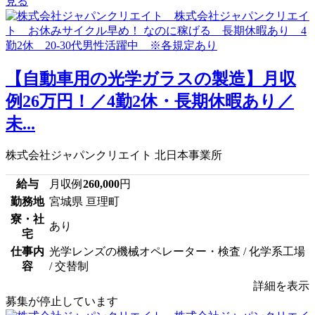
見る
【自動車用の光学ガラスの製造】月収
例26万円！／4勤2休・長期休暇あり／
未...
株式会社ジャパンクリエイト 北日本事業所
給与
月収例
260,000
円
勤務地
宮城県 亘理町
寮・社
あり
宅
仕事内
光学レンズの機械オペレーター・検査 / 化学系工場
容
/ 交替制
詳細を表示
募集が停止しています