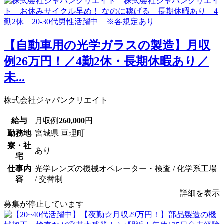
【自動車用の光学ガラスの製造】月収
例26万円！／4勤2休・長期休暇あり／
未...
株式会社ジャパンクリエイト
給与
月収例
260,000
円
勤務地
宮城県 亘理町
寮・社
あり
宅
仕事内
光学レンズの機械オペレーター・検査 / 化学系工場
容
/ 交替制
詳細を表示
募集が停止しています