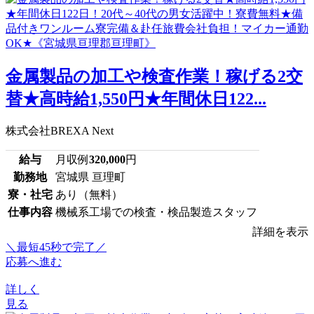
金属製品の加工や検査作業！稼げる2交
替★高時給1,550円★年間休日122...
株式会社BREXA Next
給与
月収例
320,000
円
勤務地
宮城県 亘理町
寮・社宅
あり（無料）
仕事内容
機械系工場での検査・検品製造スタッフ
詳細を表示
＼最短45秒で完了／
応募へ進む
詳しく
見る