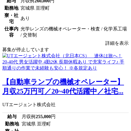
給与
月収例
260,000
円
勤務地
宮城県 亘理町
寮・社
あり
宅
仕事内
光学レンズの機械オペレーター・検査 / 化学系工場
容
/ 交替制
詳細を表示
募集が停止しています
【自動車ランプの機械オペレーター】
月収25万円可／20~40代活躍中／社宅...
UTエージェント株式会社
給与
月収例
255,000
円
勤務地
宮城県 亘理町