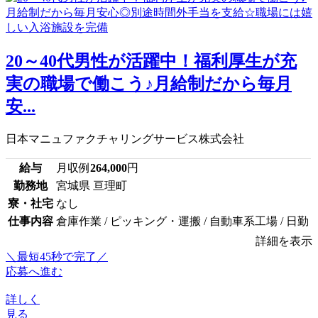
20～40代男性が活躍中！福利厚生が充
実の職場で働こう♪月給制だから毎月
安...
日本マニュファクチャリングサービス株式会社
給与
月収例
264,000
円
勤務地
宮城県 亘理町
寮・社宅
なし
仕事内容
倉庫作業 / ピッキング・運搬 / 自動車系工場 / 日勤
詳細を表示
＼最短45秒で完了／
応募へ進む
詳しく
見る