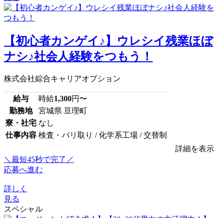
【初心者カンゲイ♪】ウレシイ残業ほぼ
ナシ♪社会人経験をつもう！
株式会社綜合キャリアオプション
給与
時給
1,300
円〜
勤務地
宮城県 亘理町
寮・社宅
なし
仕事内容
検査・バリ取り / 化学系工場 / 交替制
詳細を表示
＼最短45秒で完了／
応募へ進む
詳しく
見る
スペシャル