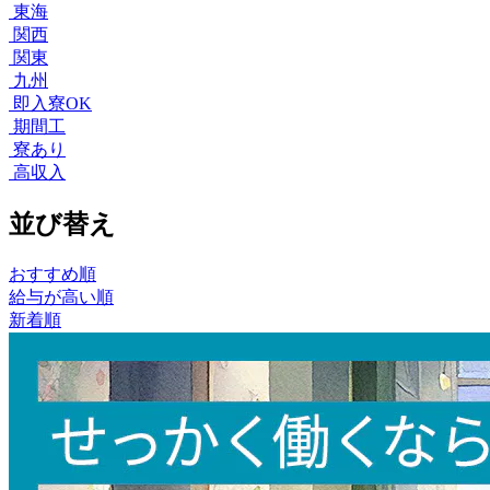
東海
関西
関東
九州
即入寮OK
期間工
寮あり
高収入
並び替え
おすすめ順
給与が高い順
新着順