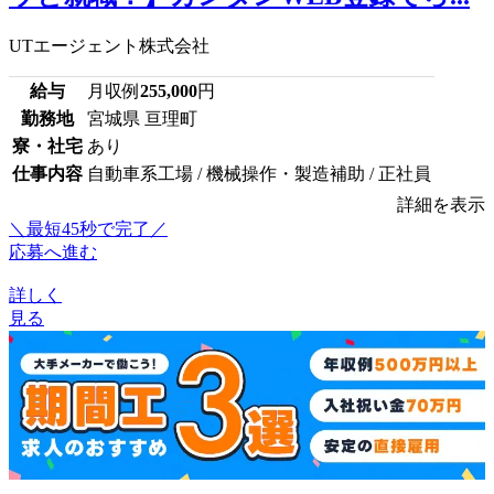
UTエージェント株式会社
給与
月収例
255,000
円
勤務地
宮城県 亘理町
寮・社宅
あり
仕事内容
自動車系工場 / 機械操作・製造補助 / 正社員
詳細を表示
＼最短45秒で完了／
応募へ進む
詳しく
見る