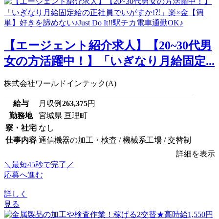
【エージェント紹介求人】【20~30代男
女の方活躍中！】「いぎなり月給固定...
株式会社ワールドインテック(A)
給与
月収例
263,375
円
勤務地
宮城県 亘理町
寮・社宅
なし
仕事内容
通信機器の加工・検査 / 機械系工場 / 交替制
詳細を表示
＼最短45秒で完了／
応募へ進む
詳しく
見る