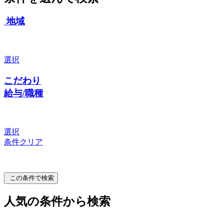
地域
選択
こだわり
給与/職種
選択
条件クリア
この条件で検索
人気の条件から検索