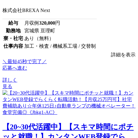
株式会社BREXA Next
給与
月収例
320,000
円
勤務地
宮城県 亘理町
寮・社宅
あり（無料）
仕事内容
加工・検査 / 機械系工場 / 交替制
詳細を表示
＼最短45秒で完了／
応募へ進む
詳しく
見る
【20~30代活躍中】【スキマ時間にポチ
ッと就職！】カンタンWEB登録でら...