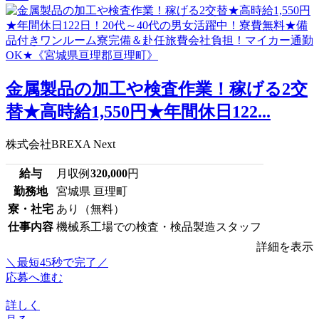
金属製品の加工や検査作業！稼げる2交
替★高時給1,550円★年間休日122...
株式会社BREXA Next
給与
月収例
320,000
円
勤務地
宮城県 亘理町
寮・社宅
あり（無料）
仕事内容
機械系工場での検査・検品製造スタッフ
詳細を表示
＼最短45秒で完了／
応募へ進む
詳しく