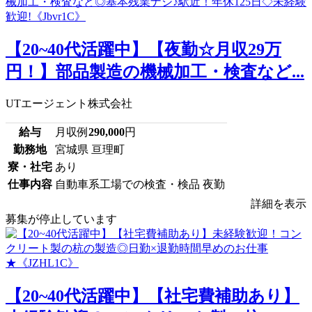
【20~40代活躍中】【夜勤☆月収29万
円！】部品製造の機械加工・検査など...
UTエージェント株式会社
給与
月収例
290,000
円
勤務地
宮城県 亘理町
寮・社宅
あり
仕事内容
自動車系工場での検査・検品 夜勤
詳細を表示
募集が停止しています
【20~40代活躍中】【社宅費補助あり】