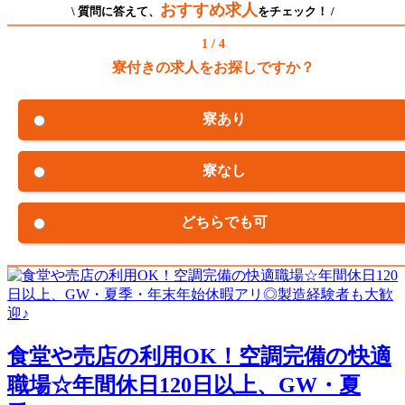
おすすめ求人
\ 質問に答えて、
をチェック！ /
1 / 4
寮付きの求人をお探しですか？
寮あり
寮なし
どちらでも可
食堂や売店の利用OK！空調完備の快適
職場☆年間休日120日以上、GW・夏