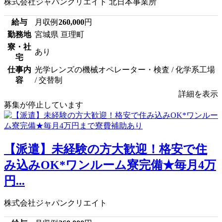
株式会社ジャパンクリエイト 北日本事業所
給与
月収例
260,000
円
勤務地
宮城県 亘理町
寮・社
あり
宅
仕事内
光学レンズの機械オペレーター・検査 / 化学系工場
容
/ 交替制
詳細を表示
募集が停止しています
【派遣】未経験の方大歓迎！格安で住
み込みOK*ワンルーム寮完備★毎月4万
円...
株式会社ジャパンクリエイト