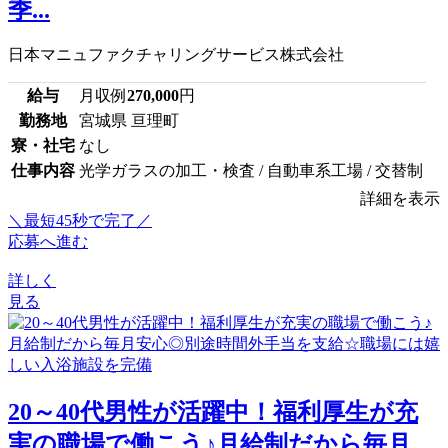
季...
日本マニュファクチャリングサービス株式会社
給与
月収例
270,000
円
勤務地
宮城県 亘理町
寮・社宅
なし
仕事内容
光学ガラスの加工・検査 / 自動車系工場 / 交替制
詳細を表示
＼最短45秒で完了／
応募へ進む
詳しく
見る
20～40代男性が活躍中！福利厚生が充
実の職場で働こう♪月給制だから毎月