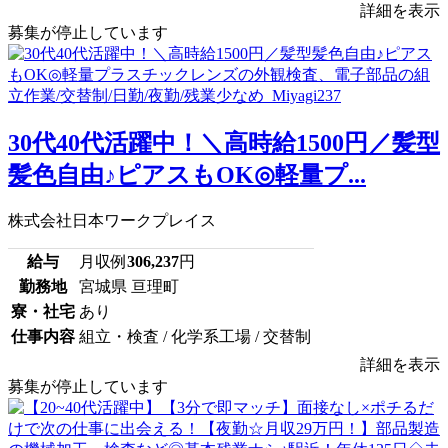
詳細を表示
募集が停止しています
30代40代活躍中！＼高時給1500円／髪型
髪色自由♪ピアスもOK◎軽量プ...
株式会社日本ワークプレイス
給与
月収例
306,237
円
勤務地
宮城県 亘理町
寮・社宅
あり
仕事内容
組立・検査 / 化学系工場 / 交替制
詳細を表示
募集が停止しています