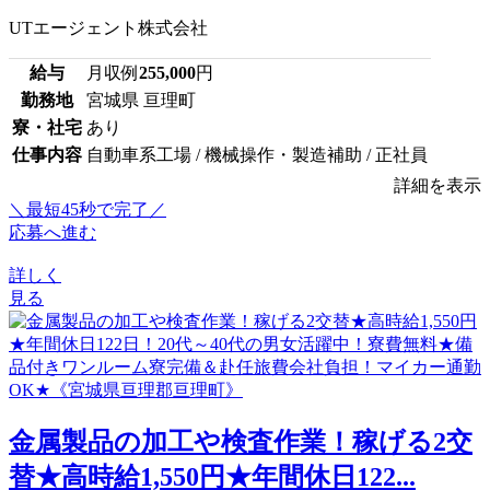
UTエージェント株式会社
給与
月収例
255,000
円
勤務地
宮城県 亘理町
寮・社宅
あり
仕事内容
自動車系工場 / 機械操作・製造補助 / 正社員
詳細を表示
＼最短45秒で完了／
応募へ進む
詳しく
見る
金属製品の加工や検査作業！稼げる2交
替★高時給1,550円★年間休日122...