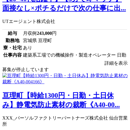
面接なし×ポチるだけで次の仕事に出...
UTエージェント株式会社
給与
月収例
243,000
円
勤務地
宮城県 亘理町
寮・社宅
あり
仕事内容
建築系工場での機械操作・製造オペレーター 日勤
詳細を表示
募集が停止しています
亘理町【時給1300円・日勤・土日休
み】静電気防止素材の裁断《A40-00...
XXX_パーソルファクトリーパートナーズ株式会社 仙台営業
所