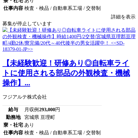
寮・社宅
あり
仕事内容
検査・検品 / 自動車系工場 / 交替制
詳細を表示
募集が停止しています
【未経験歓迎！研修あり◎自転車ライ
トに使用される部品の外観検査・機械
操作】...
フジアルテ株式会社
給与
月収例
293,000
円
勤務地
宮城県 亘理町
寮・社宅
あり
仕事内容
検査・検品 / 自動車系工場 / 交替制