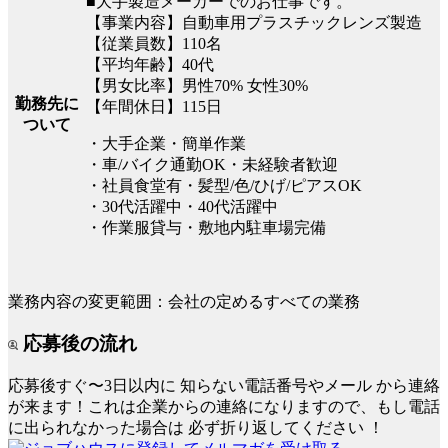
■大手製造メーカーでのお仕事です。
【事業内容】自動車用プラスチックレンズ製造
【従業員数】110名
【平均年齢】40代
【男女比率】男性70% 女性30%
勤務先に
【年間休日】115日
ついて
・大手企業・簡単作業
・車/バイク通勤OK・未経験者歓迎
・社員食堂有・髪型/色/ひげ/ピアスOK
・30代活躍中・40代活躍中
・作業服貸与・敷地内駐車場完備
業務内容の変更範囲：会社の定めるすべての業務
応募後の流れ
応募後すぐ〜3日以内に
知らない電話番号やメール
から連絡
が来ます！これは企業からの連絡になりますので、もし電話
に出られなかった場合は
必ず折り返してください
！