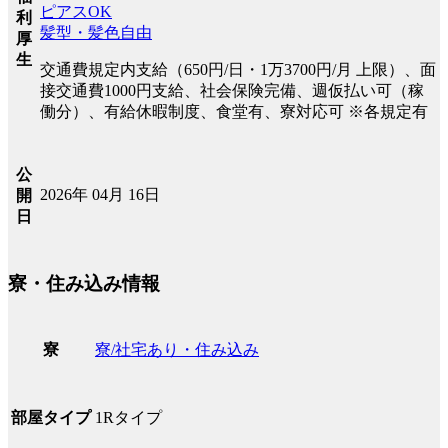
ピアスOK
利
髪型・髪色自由
厚
生
交通費規定内支給（650円/日・1万3700円/月 上限）、面
接交通費1000円支給、社会保険完備、週仮払い可（稼
働分）、有給休暇制度、食堂有、寮対応可 ※各規定有
公
2026年 04月 16日
開
日
寮・住み込み情報
寮/社宅あり・住み込み
寮
1Rタイプ
部屋タイプ