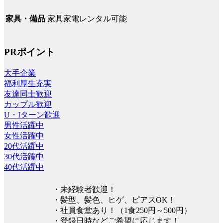
家具家電レンタル可能
家具・備品
PRポイント
大手企業
福利厚生充実
友達同士歓迎
カップル歓迎
U・Iターン歓迎
男性活躍中
女性活躍中
20代活躍中
30代活躍中
40代活躍中
・未経験者歓迎！
・髪型、髪色、ヒゲ、ピアスOK！
・社員食堂あり！（1食250円～500円）
・登録日時などご希望に応じます！