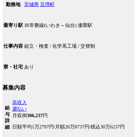
宮城県
亘理町
勤務地
JR常磐線(いわき～仙台) 逢隈駅
最寄り駅
組立・検査 / 化学系工場 / 交替制
仕事内容
あり
寮・社宅
募集内容
高収入
給
週払い
与
月収例
306,237
円
詳
日額平均1万2797円/月額26万8737円/残込30万6237円
細