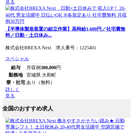
見る
【半導体製造装置の組立作業】高時給1,600円／社宅費無
料／日勤・土日休み...
株式会社BREXA Next 求人番号：1225401
スペシャル
給与
月収例
300,000
円
勤務地
宮城県 大和町
寮・社宅
あり（無料）
詳しく
見る
全国のおすすめ求人