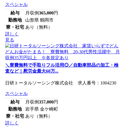
スペシャル
給与
月収例
365,000
円
勤務地
山形県 鶴岡市
寮・社宅
あり（無料）
詳しく
見る
＼寮費無料で手取りフル活用◎／自動車部品の加工・検
査など｜慰労金最大60万...
日研トータルソーシング株式会社 求人番号：1004230
スペシャル
給与
月収例
357,000
円
勤務地
岩手県 金ケ崎町
寮・社宅
あり（無料）
詳しく