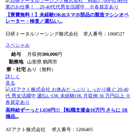
【寮費無料！】未経験OK◎スマホ部品の製造マシンオペ
レーター・検査／週払い...
日研トータルソーシング株式会社 求人番号：1068527
スペシャル
給与
月収例
300,000
円
勤務地
山形県 鶴岡市
寮・社宅
あり（無料）
詳しく
見る
高時給ずーっと1,650円!!! 【転職支援金10万円 さらに 1R
備品...
ATアクト株式会社 求人番号：1206405