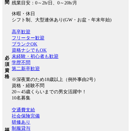
間
残業目安：0～2h/日、0～20h/月
休暇・休日
シフト制、大型連休あり(GW・お盆・年末年始)
高卒歓迎
フリーター歓迎
ブランクOK
資格ナシでもOK
未経験・初心者も歓迎
必
学歴不問
須
第二新卒歓迎
資
格
※深夜業のため18歳以上（例外事由2号）
資格・経験不問
20～45歳くらいまでの男女活躍中！
10名募集
交通費支給
社会保険完備
研修あり
制服貸与
福