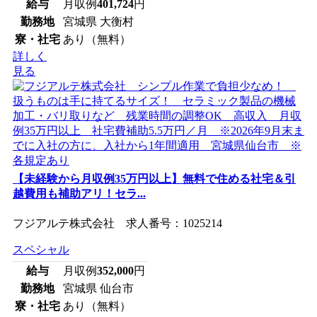
給与
月収例
401,724
円
勤務地
宮城県 大衡村
寮・社宅
あり（無料）
詳しく
見る
【未経験から月収例35万円以上】無料で住める社宅＆引
越費用も補助アリ！セラ...
フジアルテ株式会社 求人番号：1025214
スペシャル
給与
月収例
352,000
円
勤務地
宮城県 仙台市
寮・社宅
あり（無料）