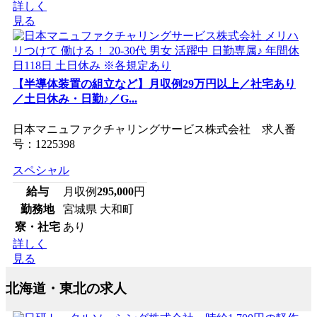
詳しく
見る
【半導体装置の組立など】月収例29万円以上／社宅あり
／土日休み・日勤♪／G...
日本マニュファクチャリングサービス株式会社 求人番
号：1225398
スペシャル
給与
月収例
295,000
円
勤務地
宮城県 大和町
寮・社宅
あり
詳しく
見る
北海道・東北の求人