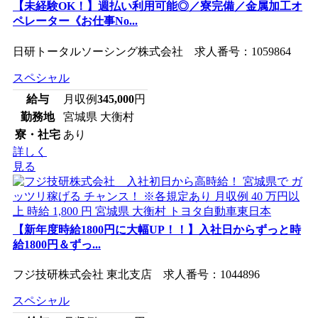
【未経験OK！】週払い利用可能◎／寮完備／金属加工オ
ペレーター《お仕事No...
日研トータルソーシング株式会社 求人番号：1059864
スペシャル
給与
月収例
345,000
円
勤務地
宮城県 大衡村
寮・社宅
あり
詳しく
見る
【新年度時給1800円に大幅UP！！】入社日からずっと時
給1800円＆ずっ...
フジ技研株式会社 東北支店 求人番号：1044896
スペシャル