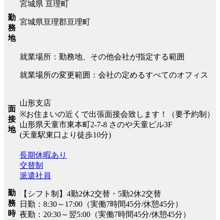
宮城県 亘理町
勤
宮城県亘理郡亘理町
務
地
就業場所：勤務地、その他会社が指定する範囲
就業場所の変更範囲：会社の定めるすべてのオフィス
山形支店
面
※お住まいの近くで出張面接会致します！（要予約制）
接
山形県天童市東本町2-7-8 さのや天童ビル3F
地
(天童駅東口より徒歩10分)
長期休暇あり
交替制
派遣社員
勤
【シフト制】4勤2休2交替・5勤2休2交替
務
日勤：8:30～17:00（実働7時間45分/休憩45分）
時
夜勤：20:30～翌5:00（実働7時間45分/休憩45分）