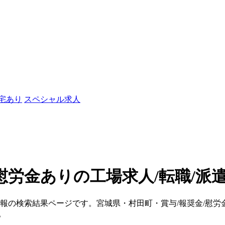
社宅あり
スペシャル求人
/慰労金ありの工場求人/転職/派
情報の検索結果ページです。宮城県・村田町・賞与/報奨金/慰
。