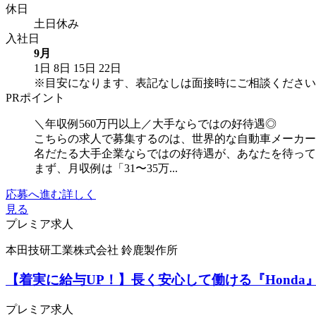
休日
土日休み
入社日
9月
1日
8日
15日
22日
※目安になります、表記なしは面接時にご相談ください
PRポイント
＼年収例560万円以上／大手ならではの好待遇◎
こちらの求人で募集するのは、世界的な自動車メーカー
名だたる大手企業ならではの好待遇が、あなたを待っ
まず、月収例は「31〜35万...
応募へ進む
詳しく
見る
プレミア求人
本田技研工業株式会社 鈴鹿製作所
【着実に給与UP！】長く安心して働ける『Hond
プレミア求人