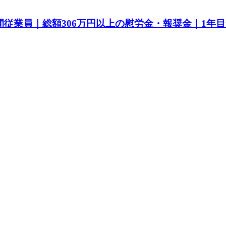
間従業員｜総額306万円以上の慰労金・報奨金｜1年