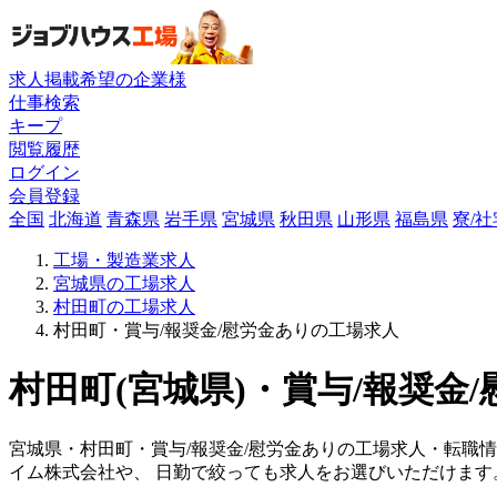
求人掲載希望の企業様
仕事検索
キープ
閲覧履歴
ログイン
会員登録
全国
北海道
青森県
岩手県
宮城県
秋田県
山形県
福島県
寮/
工場・製造業求人
宮城県の工場求人
村田町の工場求人
村田町・賞与/報奨金/慰労金ありの工場求人
村田町(宮城県)・賞与/報奨金
宮城県・村田町・賞与/報奨金/慰労金ありの工場求人・転職
イム株式会社や、 日勤で絞っても求人をお選びいただけます