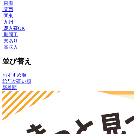
東海
関西
関東
九州
即入寮OK
期間工
寮あり
高収入
並び替え
おすすめ順
給与が高い順
新着順