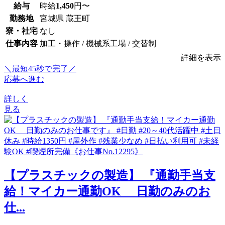
給与
時給
1,450
円〜
勤務地
宮城県 蔵王町
寮・社宅
なし
仕事内容
加工・操作 / 機械系工場 / 交替制
詳細を表示
＼最短45秒で完了／
応募へ進む
詳しく
見る
【プラスチックの製造】 『通勤手当支
給！マイカー通勤OK 日勤のみのお
仕...