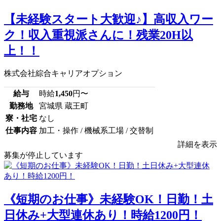
【未経験スタート大歓迎♪】高収入ワー
ク！収入重視派さんに！残業20H以
上！！
株式会社綜合キャリアオプション
給与
時給
1,450
円〜
勤務地
宮城県 蔵王町
寮・社宅
なし
仕事内容
加工・操作 / 機械系工場 / 交替制
詳細を表示
募集が停止しています
《短期のお仕事》未経験OK！日勤！土
日休み+大型連休あり！時給1200円！