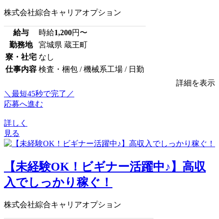
株式会社綜合キャリアオプション
給与
時給
1,200
円〜
勤務地
宮城県 蔵王町
寮・社宅
なし
仕事内容
検査・梱包 / 機械系工場 / 日勤
詳細を表示
＼最短45秒で完了／
応募へ進む
詳しく
見る
【未経験OK！ビギナー活躍中♪】高収
入でしっかり稼ぐ！
株式会社綜合キャリアオプション