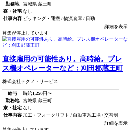
勤務地
宮城県 蔵王町
寮・社宅
なし
仕事内容
ピッキング・運搬 / 物流倉庫 / 日勤
詳細を表示
募集が停止しています
直接雇用の可能性あり。高時給。プレ
ス機オペレーターなど：刈田郡蔵王町
株式会社テクノ・サービス
給与
時給
1,250
円〜
勤務地
宮城県 蔵王町
寮・社宅
なし
仕事内容
加工・フォークリフト / 自動車系工場 / 交替制
詳細を表示
募集が停止しています