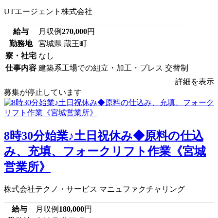
UTエージェント株式会社
給与
月収例
270,000
円
勤務地
宮城県 蔵王町
寮・社宅
なし
仕事内容
建築系工場での組立・加工・プレス 交替制
詳細を表示
募集が停止しています
8時30分始業♪土日祝休み◆原料の仕込
み、充填、フォークリフト作業《宮城
営業所》
株式会社テクノ・サービス マニュファクチャリング
給与
月収例
180,000
円