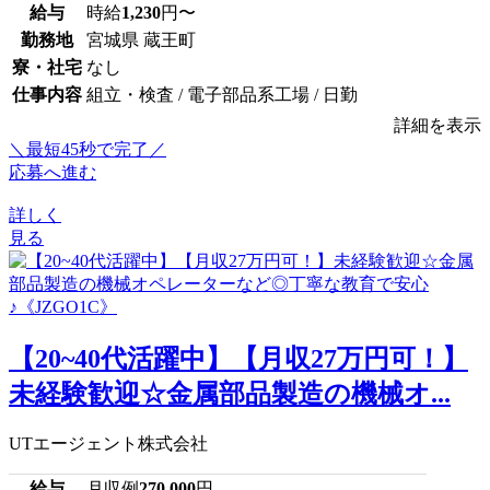
給与
時給
1,230
円〜
勤務地
宮城県 蔵王町
寮・社宅
なし
仕事内容
組立・検査 / 電子部品系工場 / 日勤
詳細を表示
＼最短45秒で完了／
応募へ進む
詳しく
見る
【20~40代活躍中】【月収27万円可！】
未経験歓迎☆金属部品製造の機械オ...
UTエージェント株式会社
給与
月収例
270,000
円