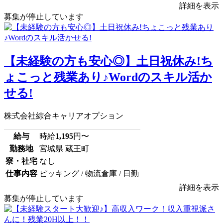
詳細を表示
募集が停止しています
【未経験の方も安心◎】土日祝休み!ち
ょこっと残業あり♪Wordのスキル活か
せる!
株式会社綜合キャリアオプション
給与
時給
1,195
円〜
勤務地
宮城県 蔵王町
寮・社宅
なし
仕事内容
ピッキング / 物流倉庫 / 日勤
詳細を表示
募集が停止しています