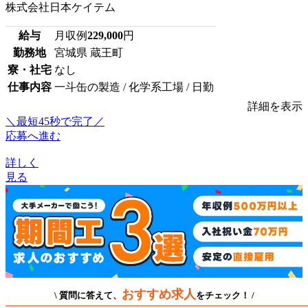
株式会社日本ケイテム
給与
月収例
229,000
円
勤務地
宮城県 蔵王町
寮・社宅
なし
仕事内容
一斗缶の製造 / 化学系工場 / 日勤
詳細を表示
＼最短45秒で完了／
応募へ進む
詳しく
見る
おすすめ求人
\ 質問に答えて、
をチェック！ /