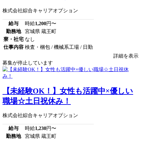
株式会社綜合キャリアオプション
給与
時給
1,200
円〜
勤務地
宮城県 蔵王町
寮・社宅
なし
仕事内容
検査・梱包 / 機械系工場 / 日勤
詳細を表示
募集が停止しています
【未経験OK！】女性も活躍中×優しい
職場☆土日祝休み！
株式会社綜合キャリアオプション
給与
時給
1,230
円〜
勤務地
宮城県 蔵王町