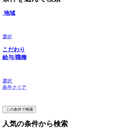
地域
選択
こだわり
給与/職種
選択
条件クリア
この条件で検索
人気の条件から検索