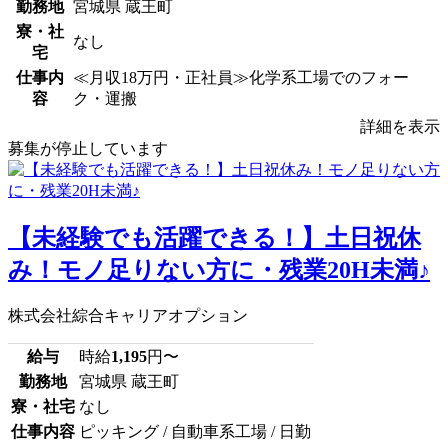
勤務地
宮城県 蔵王町
寮・社
なし
宅
仕事内
≪月収18万円・正社員≫化学系工場でのフォー
容
ク・運搬
詳細を表示
募集が停止しています
【未経験でも活躍できる！】土日祝休
み！モノ足りない方に・残業20H未満♪
株式会社綜合キャリアオプション
給与
時給
1,195
円〜
勤務地
宮城県 蔵王町
寮・社宅
なし
仕事内容
ピッキング / 自動車系工場 / 日勤