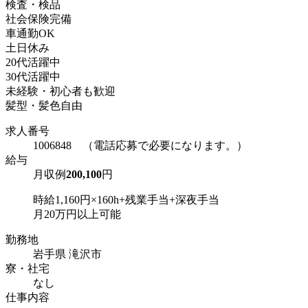
検査・検品
社会保険完備
車通勤OK
土日休み
20代活躍中
30代活躍中
未経験・初心者も歓迎
髪型・髪色自由
求人番号
1006848 （電話応募で必要になります。）
給与
月収例
200,100
円
時給1,160円×160h+残業手当+深夜手当
月20万円以上可能
勤務地
岩手県 滝沢市
寮・社宅
なし
仕事内容