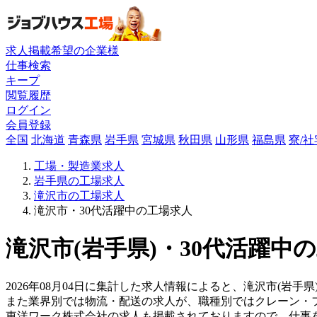
求人掲載希望の企業様
仕事検索
キープ
閲覧履歴
ログイン
会員登録
全国
北海道
青森県
岩手県
宮城県
秋田県
山形県
福島県
寮/
工場・製造業求人
岩手県の工場求人
滝沢市の工場求人
滝沢市・30代活躍中の工場求人
滝沢市(岩手県)・30代活躍中
2026年08月04日に集計した求人情報によると、滝沢市(岩手県)
また業界別では物流・配送の求人が、職種別ではクレーン・
東洋ワーク株式会社の求人も掲載されておりますので、仕事