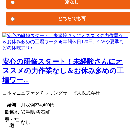
寮なし
どちらでも可
安心の研修スタート！未経験さんにオ
ススメの力作業なし＆お休み多めの工
場ワー...
日本マニュファクチャリングサービス株式会社
給与
月収例
234,000
円
勤務地
岩手県 雫石町
寮・社
なし
宅