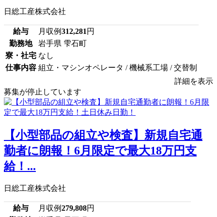
日総工産株式会社
給与
月収例
312,281
円
勤務地
岩手県 雫石町
寮・社宅
なし
仕事内容
組立・マシンオペレータ / 機械系工場 / 交替制
詳細を表示
募集が停止しています
【小型部品の組立や検査】新規自宅通
勤者に朗報！6月限定で最大18万円支
給！...
日総工産株式会社
給与
月収例
279,808
円