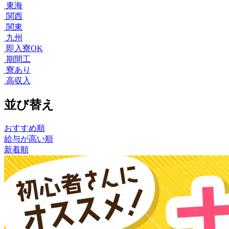
東海
関西
関東
九州
即入寮OK
期間工
寮あり
高収入
並び替え
おすすめ順
給与が高い順
新着順