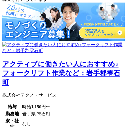
アクティブに働きたい人におすすめ♪
フォークリフト作業など：岩手郡雫石
町
株式会社テクノ・サービス
給与
時給
1,150
円〜
勤務地
岩手県 雫石町
寮・社
なし
宅