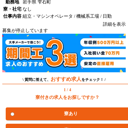
勤務地
岩手県 雫石町
寮・社宅
なし
仕事内容
組立・マシンオペレータ / 機械系工場 / 日勤
詳細を表示
募集が停止しています
おすすめ求人
\ 質問に答えて、
をチェック！ /
1 / 4
寮付きの求人をお探しですか？
寮あり