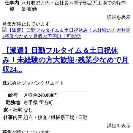
仕事内
≪月収23万円・正社員≫電子部品系工場での軽作
容
業 夜勤
詳細を表示
募集が停止しています
【派遣】日勤フルタイム＆土日祝休
み！未経験の方大歓迎♪残業少なめで月
収24...
株式会社ジャパンクリエイト
給与
月収例
240,000
円
勤務地
岩手県 雫石町
寮・社宅
なし
仕事内容
組立・検査 / 機械系工場 / 日勤
詳細を表示
募集が停止しています