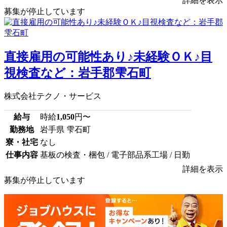
詳細を表示
募集が停止しています
直接雇用の可能性あり♪未経験ＯＫ♪目
視検査など：岩手郡雫石町
株式会社テクノ・サービス
給与
時給
1,050
円〜
勤務地
岩手県 雫石町
寮・社宅
なし
仕事内容
基板の検査・梱包 / 電子部品系工場 / 日勤
詳細を表示
募集が停止しています