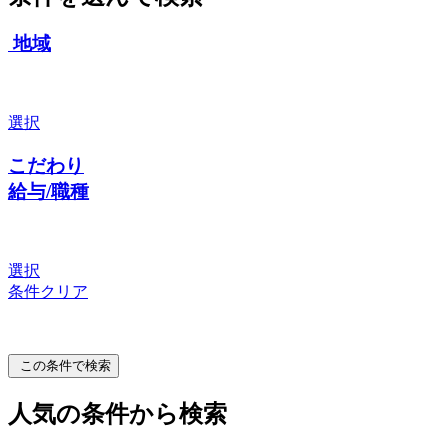
地域
選択
こだわり
給与/職種
選択
条件クリア
この条件で検索
人気の条件から検索