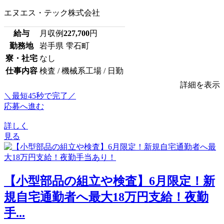
エヌエス・テック株式会社
給与
月収例
227,700
円
勤務地
岩手県 雫石町
寮・社宅
なし
仕事内容
検査 / 機械系工場 / 日勤
詳細を表示
＼最短45秒で完了／
応募へ進む
詳しく
見る
【小型部品の組立や検査】6月限定！新
規自宅通勤者へ最大18万円支給！夜勤
手...