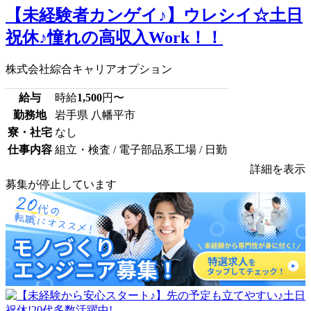
【未経験者カンゲイ♪】ウレシイ☆土日
祝休♪憧れの高収入Work！！
株式会社綜合キャリアオプション
給与
時給
1,500
円〜
勤務地
岩手県 八幡平市
寮・社宅
なし
仕事内容
組立・検査 / 電子部品系工場 / 日勤
詳細を表示
募集が停止しています