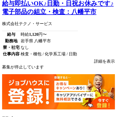
給与即払いOK♪日勤・日祝お休みです♪
電子部品の組立・検査：八幡平市
株式会社テクノ・サービス
給与
時給
1,120
円〜
勤務地
岩手県 八幡平市
寮・社宅
なし
仕事内容
検査・梱包 / 化学系工場 / 日勤
詳細を表示
募集が停止しています