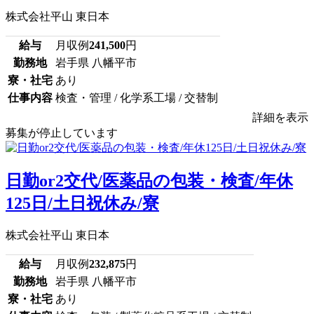
株式会社平山 東日本
給与
月収例
241,500
円
勤務地
岩手県 八幡平市
寮・社宅
あり
仕事内容
検査・管理 / 化学系工場 / 交替制
詳細を表示
募集が停止しています
日勤or2交代/医薬品の包装・検査/年休
125日/土日祝休み/寮
株式会社平山 東日本
給与
月収例
232,875
円
勤務地
岩手県 八幡平市
寮・社宅
あり