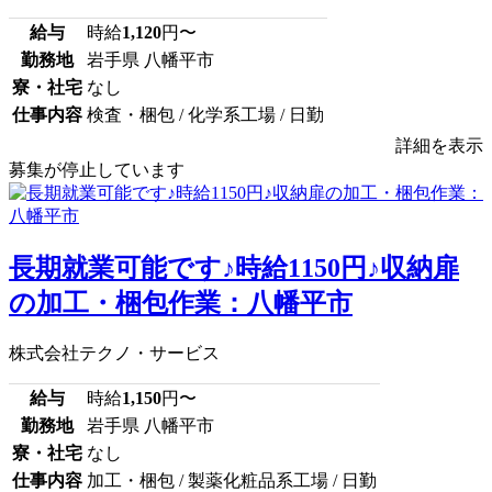
給与
時給
1,120
円〜
勤務地
岩手県 八幡平市
寮・社宅
なし
仕事内容
検査・梱包 / 化学系工場 / 日勤
詳細を表示
募集が停止しています
長期就業可能です♪時給1150円♪収納扉
の加工・梱包作業：八幡平市
株式会社テクノ・サービス
給与
時給
1,150
円〜
勤務地
岩手県 八幡平市
寮・社宅
なし
仕事内容
加工・梱包 / 製薬化粧品系工場 / 日勤