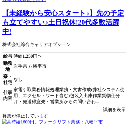
【未経験から安心スタート♪】先の予定
も立てやすい♪土日祝休!20代多数活躍
中!
株式会社綜合キャリアオプション
給与
時給
1,250
円〜
勤務
岩手県 八幡平市
地
寮・
なし
社宅
家電引取業務情報処理業務・文書作成(弊社システム使
仕事
用、エクセル・ワード含む)包装入出庫作業貨物仕分
内容
け・発送得意先・営業所からの問い合わ...
詳細を表示
募集が停止しています