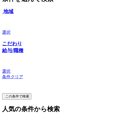
地域
選択
こだわり
給与/職種
選択
条件クリア
この条件で検索
人気の条件から検索