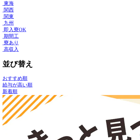
東海
関西
関東
九州
即入寮OK
期間工
寮あり
高収入
並び替え
おすすめ順
給与が高い順
新着順