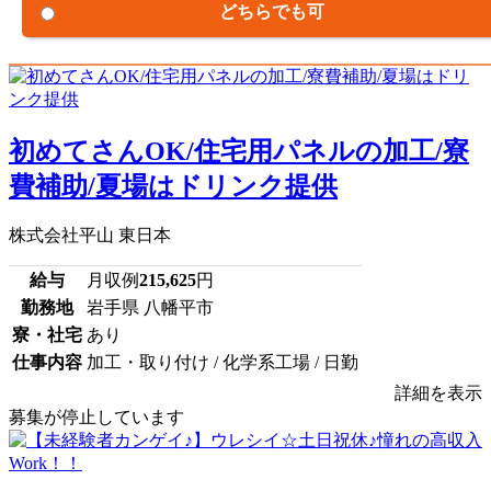
どちらでも可
初めてさんOK/住宅用パネルの加工/寮
費補助/夏場はドリンク提供
株式会社平山 東日本
給与
月収例
215,625
円
勤務地
岩手県 八幡平市
寮・社宅
あり
仕事内容
加工・取り付け / 化学系工場 / 日勤
詳細を表示
募集が停止しています