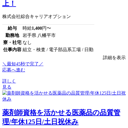
上！
株式会社綜合キャリアオプション
給与
時給
1,400
円〜
勤務地
岩手県 八幡平市
寮・社宅
なし
仕事内容
組立・検査 / 電子部品系工場 / 日勤
詳細を表示
＼最短45秒で完了／
応募へ進む
詳しく
見る
薬剤師資格を活かせる医薬品の品質管
理/年休125日/土日祝休み