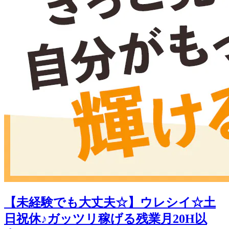
【未経験でも大丈夫☆】ウレシイ☆土
日祝休♪ガッツリ稼げる残業月20H以