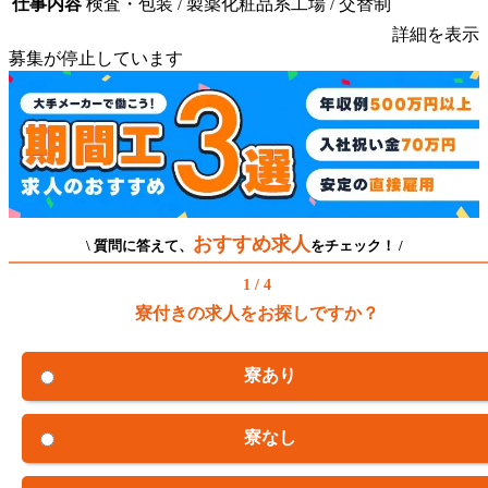
仕事内容
検査・包装 / 製薬化粧品系工場 / 交替制
詳細を表示
募集が停止しています
おすすめ求人
\ 質問に答えて、
をチェック！ /
1 / 4
寮付きの求人をお探しですか？
寮あり
寮なし