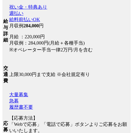
祝い金・特典あり
週払い
給料前払いOK
給
月収例
284,000
円
与
詳
月給 ：220,000円
細
月収例：284,000円(月給＋各種手当)
※オペレーター手当一律2万円/月を含む
交
上限30,000円まで支給 ※会社規定有り
通
費
大量募集
急募
履歴書不要
【応募方法】
応
「Webで応募」「電話で応募」ボタンよりご応募をお願
募
いいたします。