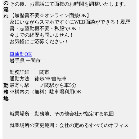
の
その後、お電話にて面接のお時間を調整いたします。
流
【履歴書不要☆オンライン面接OK】
れ
家にいながらスマホですぐにWEB面談ができる！履歴
書・志望動機不要・私服でOK！
今までの経歴も問いません！
お気軽にご応募ください！
車通勤OK
岩手県 一関市
勤務詳細：一関市
通勤方法：徒歩/車/自転車
最寄り駅：一ノ関駅から車5分
勤
※構内の（無料）駐車場利用OK
務
地
就業場所：勤務地、その他会社が指定する範囲
就業場所の変更範囲：会社の定めるすべてのオフィス