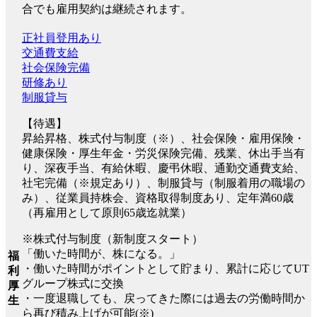
合でも雇用契約は継続されます。
正社員登用あり
交通費支給
社会保険完備
研修あり
制服貸与
【待遇】
昇給昇格、株式付与制度（※）、社会保険・雇用保険・
健康保険・厚生年金・労災保険完備、残業、休出手当有
り、深夜手当、有給休暇、慶弔休暇、通勤交通費支給、
社宅完備（※規定あり）、制服貸与（制服着用の職場の
み）、従業員持株会、資格取得制度あり、定年満60歳
（再雇用として原則65歳迄就業）
※株式付与制度（新制度スタート）
「働いた時間が、株になる。」
福
・働いた時間がポイントとして貯まり、累計に応じてUT
利
グループ株式に交換
厚
・一度退職しても、戻ってきた際には過去の労働時間か
生
ら再び積み上げが可能(※)