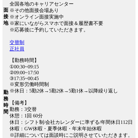
全国各地のキャリアセンター
面
※その他面接会場あり
接
※オンライン面接実施中
地
※家にいながらスマホで面接＆履歴書不要
※応募後に予約していただきます。
交替制
正社員
【勤務時間】
①00:30~09:15
②09:00~17:50
③17:35~00:45
※変形労働時間制
※休日：5勤2休→5勤2休→5勤1休→以降繰り返し
勤
務
【備考】
時
勤務：3交替
間
休憩：1回 60分
休日：シフト制/会社カレンダーに準ずる/年間休日112日
休暇：GW休暇・夏季休暇・年末年始休暇
※詳細については面談時にご説明させていただきます。