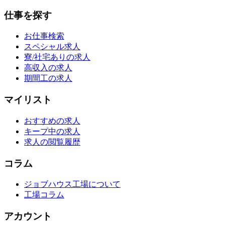
仕事を探す
お仕事検索
スペシャル求人
寮/社宅ありの求人
高収入の求人
期間工の求人
マイリスト
おすすめの求人
キープ中の求人
求人の閲覧履歴
コラム
ジョブハウス工場について
工場コラム
アカウント