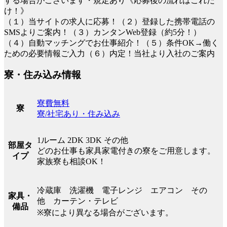
する場合がございます・規定あり《応募後の流れはこれだ
け！》
（１）当サイトの求人に応募！（２）登録した携帯電話の
SMSよりご案内！（３）カンタンWeb登録（約5分！）
（４）自動マッチングでお仕事紹介！（５）条件OK→働く
ための必要情報ご入力（６）内定！当社より入社のご案内
寮・住み込み情報
寮費無料
寮
寮/社宅あり・住み込み
1ルーム 2DK 3DK その他
部屋タ
どのお仕事も家具家電付きの寮をご用意します。
イプ
家族寮も相談OK！
冷蔵庫 洗濯機 電子レンジ エアコン その
家具・
他 カーテン・テレビ
備品
※寮により異なる場合がございます。