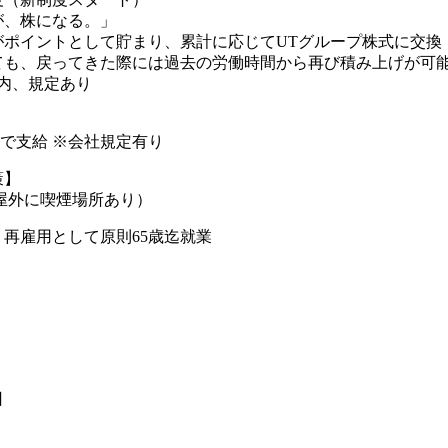
が、株になる。」
がポイントとして貯まり、累計に応じてUTグループ株式に交換
も、戻ってきた際には過去の労働時間から再び積み上げが可能(
内、規定あり
円まで支給 ※会社規定有り
策】
屋外に喫煙場所あり）
、再雇用として原則65歳迄就業
日