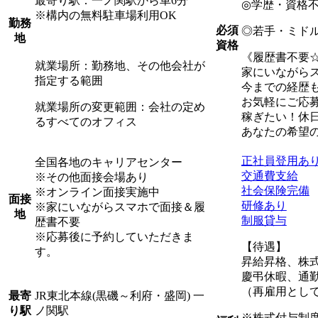
最寄り駅：一ノ関駅から車6分
◎学歴・資格
※構内の無料駐車場利用OK
勤務
必須
◎若手・ミド
地
資格
《履歴書不要
就業場所：勤務地、その他会社が
家にいながら
指定する範囲
今までの経歴
お気軽にご応
就業場所の変更範囲：会社の定め
稼ぎたい！休
るすべてのオフィス
あなたの希望
正社員登用あ
全国各地のキャリアセンター
交通費支給
※その他面接会場あり
社会保険完備
※オンライン面接実施中
面接
研修あり
※家にいながらスマホで面接＆履
地
制服貸与
歴書不要
※応募後に予約していただきま
【待遇】
す。
昇給昇格、株
慶弔休暇、通
（再雇用として
JR東北本線(黒磯～利府・盛岡) 一
最寄
ノ関駅
り駅
※株式付与制