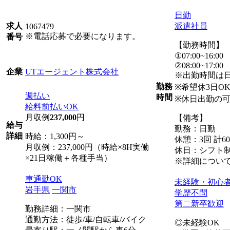
日勤
派遣社員
求人
1067479
※電話応募で必要になります。
番号
【勤務時間】
①07:00~16:00
②08:00~17:00
UTエージェント株式会社
企業
※出勤時間は
勤務
※希望休3日O
週払い
時間
※休日出勤の
給料前払いOK
月収例
237,000
円
【備考】
給与
勤務：日勤
詳細
時給：1,300円～
休憩：3回 計6
月収例：237,000円（時給×8H実働
休日：シフト制
×21日稼働＋各種手当）
※詳細につい
車通勤OK
未経験・初心
岩手県
一関市
学歴不問
第二新卒歓迎
勤務詳細：一関市
通勤方法：徒歩/車/自転車/バイク
◎未経験OK