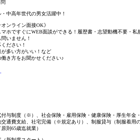
不問
ル・中高年世代の男女活躍中！
☆オンライン面接OK》
スマホですぐにWEB面談ができる！履歴書・志望動機不要・私
も問いません！
募ください！
日が多い方がいい！など
の働き方をお聞かせください♪
り
式付与制度（※）、社会保険・雇用保険・健康保険・厚生年金
勤交通費支給、社宅完備（※規定あり）、制服貸与（制服着用の
原則65歳迄就業）
度（新制度スタート）