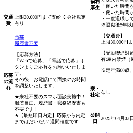
福利
「働いた時間
厚生
・働いた時間
上限30,000円まで支給 ※会社規定
交通
・一度退職して
有り
費
※退職後5年以
【交通費】
急募
上限30,000
履歴書不要
【受動喫煙対
【応募方法】
有:屋内禁煙（
「Webで応募」「電話で応募」ボ
タンよりご応募をお願いいたしま
※定年満60歳
す。
応募
その後、お電話にて面接のお時間
の流
を調整いたします。
れ
寮・
なし
社宅
★来社不要のスマホ面談実施中！
服装自由、履歴書・職務経歴書も
不要です！
公開
★【最短即日内定】応募から内定
2025年04月03
日
まではだいたい1週間程度です