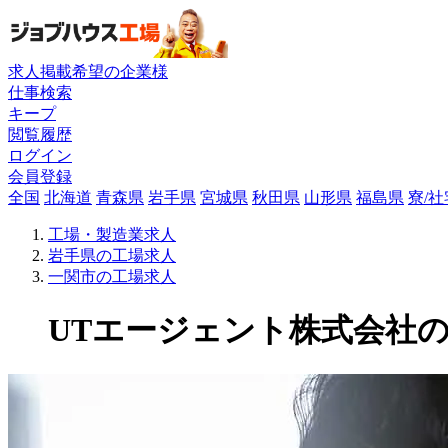
求人掲載希望の企業様
仕事検索
キープ
閲覧履歴
ログイン
会員登録
全国
北海道
青森県
岩手県
宮城県
秋田県
山形県
福島県
寮/
工場・製造業求人
岩手県の工場求人
一関市の工場求人
UTエージェント株式会社の工場