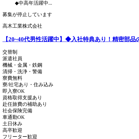
◆中高年活躍中...
募集が停止しています
高木工業株式会社
【20~40代男性活躍中】◆入社特典あり！精密部品
交替制
派遣社員
機械・金属・鉄鋼
清掃・洗浄・警備
寮費無料
寮/社宅あり・住み込み
即入寮OK
資格取得支援あり
赴任旅費の補助あり
社会保険完備
車通勤OK
土日休み
高卒歓迎
フリーター歓迎