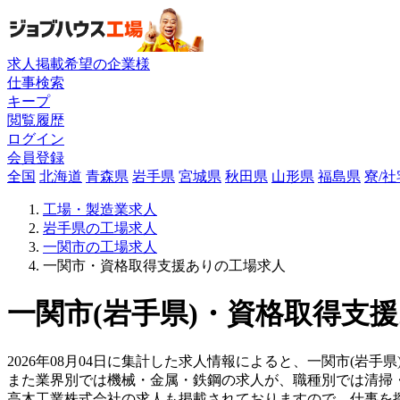
求人掲載希望の企業様
仕事検索
キープ
閲覧履歴
ログイン
会員登録
全国
北海道
青森県
岩手県
宮城県
秋田県
山形県
福島県
寮/
工場・製造業求人
岩手県の工場求人
一関市の工場求人
一関市・資格取得支援ありの工場求人
一関市(岩手県)・資格取得支援
2026年08月04日に集計した求人情報によると、一関市(岩手県
また業界別では機械・金属・鉄鋼の求人が、職種別では清掃
高木工業株式会社の求人も掲載されておりますので、仕事を