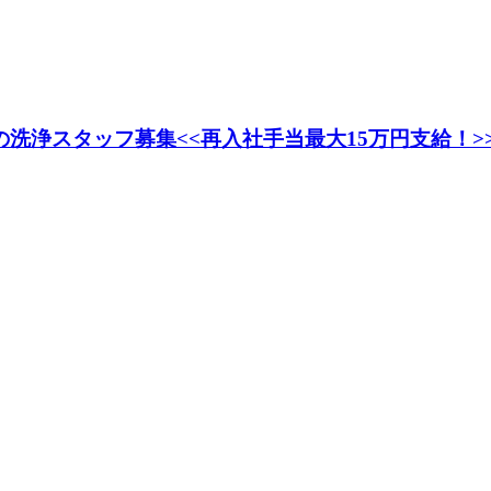
の洗浄スタッフ募集<<再入社手当最大15万円支給！>