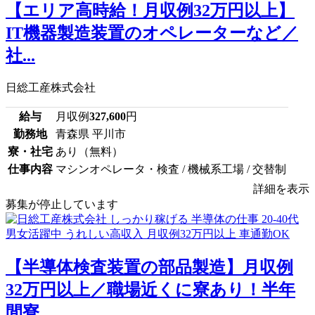
【エリア高時給！月収例32万円以上】
IT機器製造装置のオペレーターなど／
社...
日総工産株式会社
給与
月収例
327,600
円
勤務地
青森県 平川市
寮・社宅
あり（無料）
仕事内容
マシンオペレータ・検査 / 機械系工場 / 交替制
詳細を表示
募集が停止しています
【半導体検査装置の部品製造】月収例
32万円以上／職場近くに寮あり！半年
間寮...