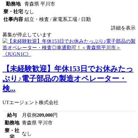
勤務地
青森県 平川市
寮・社宅
なし
仕事内容
組立・検査 / 家電系工場 / 日勤
詳細を表示
募集が停止しています
【未経験歓迎】年休153日でお休みたっ
ぷり♪電子部品の製造オペレーター・
検...
UTエージェント株式会社
給与
月収例
209,000
円
勤務地
青森県 平川市
寮・社
なし
宅