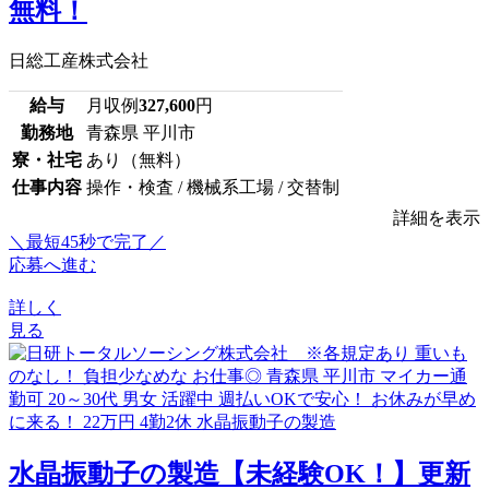
無料！
日総工産株式会社
給与
月収例
327,600
円
勤務地
青森県 平川市
寮・社宅
あり（無料）
仕事内容
操作・検査 / 機械系工場 / 交替制
詳細を表示
＼最短45秒で完了／
応募へ進む
詳しく
見る
水晶振動子の製造【未経験OK！】更新