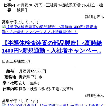
仕事内
≪月収20.5万円・正社員≫機械系工場での組立・機
容
械操作
詳細を表示
募集が停止しています
【半導体検査装置の部品製造】<高時給
1400円>新規通勤・入社者キャンペー...
日総工産株式会社
給与
月収例
327,600
円
勤務地
青森県 平川市
寮・社宅
あり（無料）
仕事内容
操作・検査 / 機械系工場 / 交替制
詳細を表示
募集が停止しています