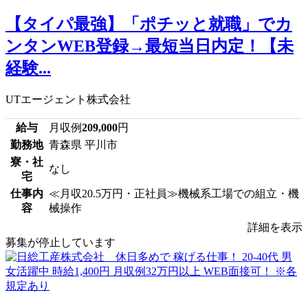
【タイパ最強】「ポチッと就職」でカ
ンタンWEB登録→最短当日内定！【未
経験...
UTエージェント株式会社
給与
月収例
209,000
円
勤務地
青森県 平川市
寮・社
なし
宅
仕事内
≪月収20.5万円・正社員≫機械系工場での組立・機
容
械操作
詳細を表示
募集が停止しています