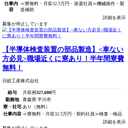
仕事内
≪寮無料・月収32.5万円・派遣社員≫機械操作・製
容
造補助
詳細を表示
募集が停止しています
【半導体検査装置の部品製造】<車ない
方必見>職場近くに寮あり！半年間寮費
無料！
日総工産株式会社
給与
月収例
327,600
円
勤務地
青森県 平川市
寮・社宅
あり（無料）
仕事内容
≪寮無料・月収32.5万円・契約社員≫検査・検品
詳細を表示