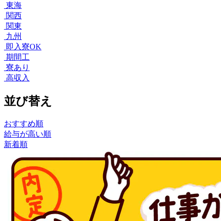
東海
関西
関東
九州
即入寮OK
期間工
寮あり
高収入
並び替え
おすすめ順
給与が高い順
新着順