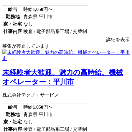
給与
時給
1,050
円〜
勤務地
青森県 平川市
寮・社宅
なし
仕事内容
検査 / 電子部品系工場 / 交替制
詳細を表示
募集が停止しています
未経験者大歓迎。魅力の高時給。機械
オペレーター：平川市
株式会社テクノ・サービス
給与
時給
1,050
円〜
勤務地
青森県 平川市
寮・社宅
なし
仕事内容
検査 / 電子部品系工場 / 交替制