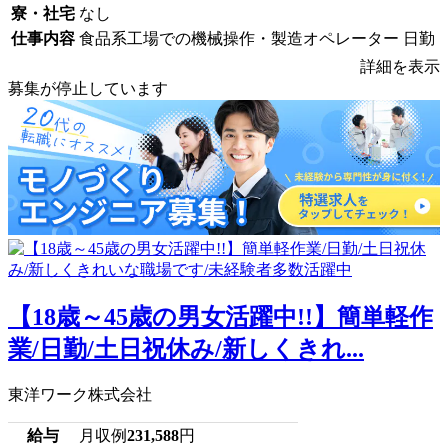
寮・社宅
なし
仕事内容
食品系工場での機械操作・製造オペレーター 日勤
詳細を表示
募集が停止しています
【18歳～45歳の男女活躍中!!】簡単軽作
業/日勤/土日祝休み/新しくきれ...
東洋ワーク株式会社
給与
月収例
231,588
円