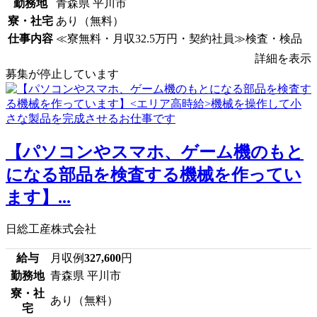
勤務地
青森県 平川市
寮・社宅
あり（無料）
仕事内容
≪寮無料・月収32.5万円・契約社員≫検査・検品
詳細を表示
募集が停止しています
【パソコンやスマホ、ゲーム機のもと
になる部品を検査する機械を作ってい
ます】...
日総工産株式会社
給与
月収例
327,600
円
勤務地
青森県 平川市
寮・社
あり（無料）
宅