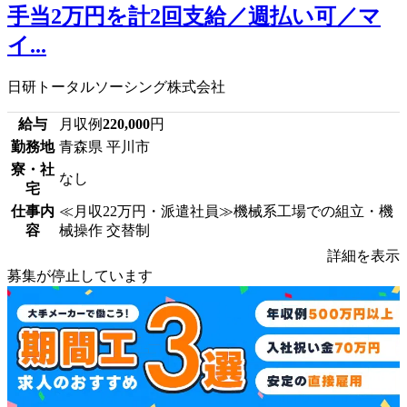
手当2万円を計2回支給／週払い可／マ
イ...
日研トータルソーシング株式会社
給与
月収例
220,000
円
勤務地
青森県 平川市
寮・社
なし
宅
仕事内
≪月収22万円・派遣社員≫機械系工場での組立・機
容
械操作 交替制
詳細を表示
募集が停止しています