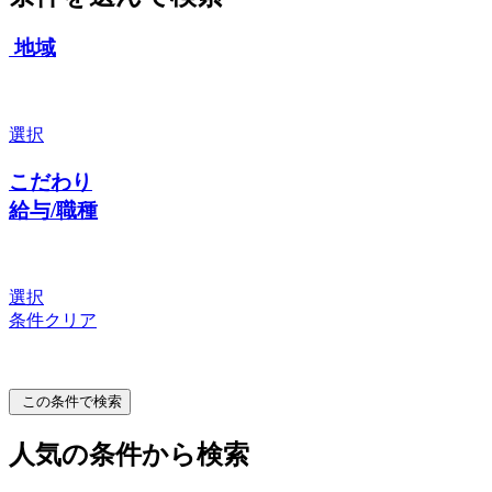
地域
選択
こだわり
給与/職種
選択
条件クリア
この条件で検索
人気の条件から検索