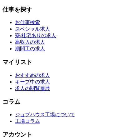
仕事を探す
お仕事検索
スペシャル求人
寮/社宅ありの求人
高収入の求人
期間工の求人
マイリスト
おすすめの求人
キープ中の求人
求人の閲覧履歴
コラム
ジョブハウス工場について
工場コラム
アカウント