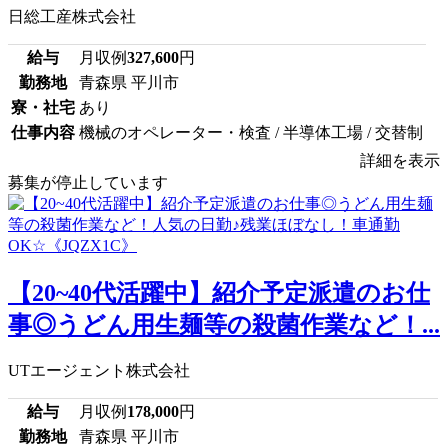
日総工産株式会社
給与
月収例
327,600
円
勤務地
青森県 平川市
寮・社宅
あり
仕事内容
機械のオペレーター・検査 / 半導体工場 / 交替制
詳細を表示
募集が停止しています
【20~40代活躍中】紹介予定派遣のお仕
事◎うどん用生麺等の殺菌作業など！...
UTエージェント株式会社
給与
月収例
178,000
円
勤務地
青森県 平川市