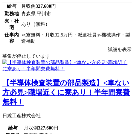
給与
月収例
327,600
円
勤務地
青森県 平川市
寮・社
あり（無料）
宅
仕事内
≪寮無料・月収32.5万円・派遣社員≫機械操作・製
容
造補助
詳細を表示
募集が停止しています
【半導体検査装置の部品製造】<車ない
方必見>職場近くに寮あり！半年間寮費
無料！
日総工産株式会社
給与
月収例
327,600
円