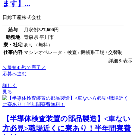
ます】...
日総工産株式会社
給与
月収例
327,600
円
勤務地
青森県 平川市
寮・社宅
あり（無料）
仕事内容
マシンオペレータ・検査 / 機械系工場 / 交替制
詳細を表示
＼最短45秒で完了／
応募へ進む
詳しく
見る
【半導体検査装置の部品製造】<車ない
方必見>職場近くに寮あり！半年間寮費