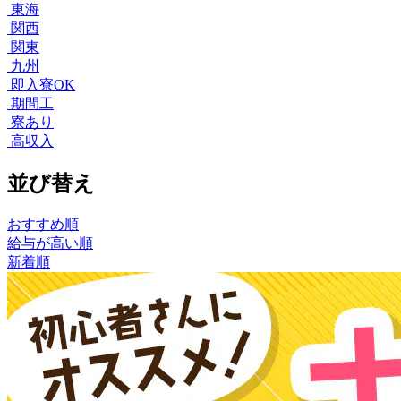
東海
関西
関東
九州
即入寮OK
期間工
寮あり
高収入
並び替え
おすすめ順
給与が高い順
新着順