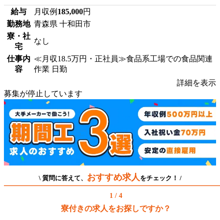
給与
月収例
185,000
円
勤務地
青森県 十和田市
寮・社
なし
宅
仕事内
≪月収18.5万円・正社員≫食品系工場での食品関連
容
作業 日勤
詳細を表示
募集が停止しています
おすすめ求人
\ 質問に答えて、
をチェック！ /
1 / 4
寮付きの求人をお探しですか？