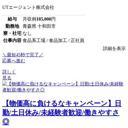
UTエージェント株式会社
給与
月収例
185,000
円
勤務地
青森県 十和田市
寮・社宅
なし
仕事内容
食品系工場 / 食品加工 / 正社員
詳細を表示
＼最短45秒で完了／
応募へ進む
詳しく
見る
【物価高に負けるなキャンペーン】日
勤/土日休み/未経験者歓迎/働きやすさ
◎