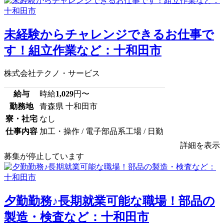
未経験からチャレンジできるお仕事で
す！組立作業など：十和田市
株式会社テクノ・サービス
給与
時給
1,029
円〜
勤務地
青森県 十和田市
寮・社宅
なし
仕事内容
加工・操作 / 電子部品系工場 / 日勤
詳細を表示
募集が停止しています
夕勤勤務♪長期就業可能な職場！部品の
製造・検査など：十和田市