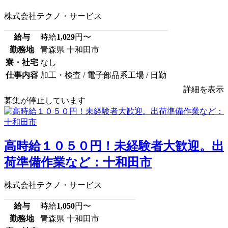
株式会社テクノ・サービス
給与
時給
1,029
円〜
勤務地
青森県 十和田市
寮・社宅
なし
仕事内容
加工・検査 / 電子部品系工場 / 日勤
詳細を表示
募集が停止しています
高時給１０５０円！未経験者大歓迎。出
荷準備作業など：十和田市
株式会社テクノ・サービス
給与
時給
1,050
円〜
勤務地
青森県 十和田市