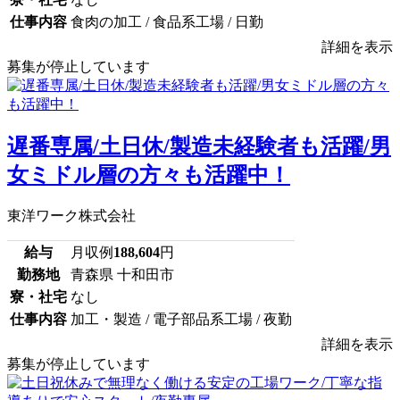
仕事内容
食肉の加工 / 食品系工場 / 日勤
詳細を表示
募集が停止しています
遅番専属/土日休/製造未経験者も活躍/男
女ミドル層の方々も活躍中！
東洋ワーク株式会社
給与
月収例
188,604
円
勤務地
青森県 十和田市
寮・社宅
なし
仕事内容
加工・製造 / 電子部品系工場 / 夜勤
詳細を表示
募集が停止しています