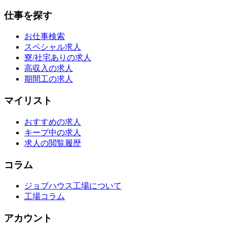
仕事を探す
お仕事検索
スペシャル求人
寮/社宅ありの求人
高収入の求人
期間工の求人
マイリスト
おすすめの求人
キープ中の求人
求人の閲覧履歴
コラム
ジョブハウス工場について
工場コラム
アカウント