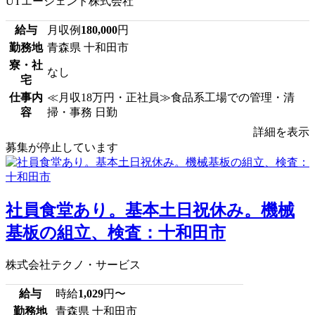
UTエージェント株式会社
給与
月収例
180,000
円
勤務地
青森県 十和田市
寮・社
なし
宅
仕事内
≪月収18万円・正社員≫食品系工場での管理・清
容
掃・事務 日勤
詳細を表示
募集が停止しています
社員食堂あり。基本土日祝休み。機械
基板の組立、検査：十和田市
株式会社テクノ・サービス
給与
時給
1,029
円〜
勤務地
青森県 十和田市