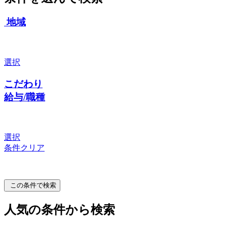
地域
選択
こだわり
給与/職種
選択
条件クリア
この条件で検索
人気の条件から検索