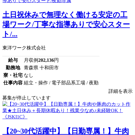
土日祝休みで無理なく働ける安定の工
場ワーク/丁寧な指導ありで安心スター
ト/...
東洋ワーク株式会社
給与
月収例
202,136
円
勤務地
青森県 十和田市
寮・社宅
なし
仕事内容
組立・操作 / 電子部品系工場 / 夜勤
詳細を表示
募集が停止しています
【20~30代活躍中】【日勤専属！】牛肉