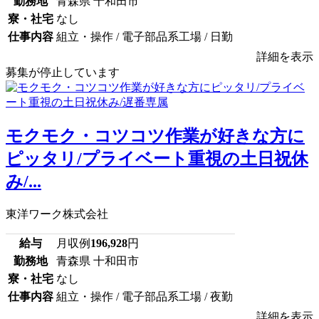
勤務地
青森県 十和田市
寮・社宅
なし
仕事内容
組立・操作 / 電子部品系工場 / 日勤
詳細を表示
募集が停止しています
モクモク・コツコツ作業が好きな方に
ピッタリ/プライベート重視の土日祝休
み/...
東洋ワーク株式会社
給与
月収例
196,928
円
勤務地
青森県 十和田市
寮・社宅
なし
仕事内容
組立・操作 / 電子部品系工場 / 夜勤
詳細を表示