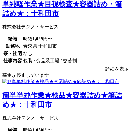
単純軽作業★目視検査★容器詰め・箱
詰め★：十和田市
株式会社テクノ・サービス
給与
時給
1,029
円〜
勤務地
青森県 十和田市
寮・社宅
なし
仕事内容
包装 / 食品系工場 / 交替制
詳細を表示
募集が停止しています
簡単単純作業★検品★容器詰め★箱詰
め★：十和田市
株式会社テクノ・サービス
給与
時給
1,030
円〜