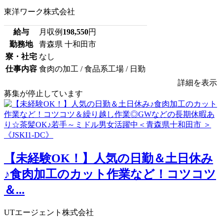
東洋ワーク株式会社
給与
月収例
198,550
円
勤務地
青森県 十和田市
寮・社宅
なし
仕事内容
食肉の加工 / 食品系工場 / 日勤
詳細を表示
募集が停止しています
【未経験OK！】人気の日勤＆土日休み
♪食肉加工のカット作業など！コツコツ
＆...
UTエージェント株式会社