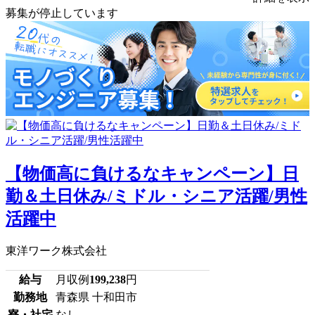
募集が停止しています
【物価高に負けるなキャンペーン】日
勤＆土日休み/ミドル・シニア活躍/男性
活躍中
東洋ワーク株式会社
給与
月収例
199,238
円
勤務地
青森県 十和田市
寮・社宅
なし