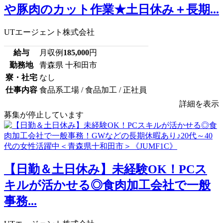
や豚肉のカット作業★土日休み＋長期...
UTエージェント株式会社
給与
月収例
185,000
円
勤務地
青森県 十和田市
寮・社宅
なし
仕事内容
食品系工場 / 食品加工 / 正社員
詳細を表示
募集が停止しています
【日勤＆土日休み】未経験OK！PCス
キルが活かせる◎食肉加工会社で一般
事務...