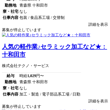
勤務地
青森県 十和田市
寮・社宅
なし
仕事内容
包装 / 食品系工場 / 交替制
詳細を表示
募集が停止しています
人気の軽作業♪セラミック加工など★：
十和田市
株式会社テクノ・サービス
給与
時給
1,029
円〜
勤務地
青森県 十和田市
寮・社宅
なし
仕事内容
加工・製造 / 電子部品系工場 / 日勤
詳細を表示
募集が停止しています