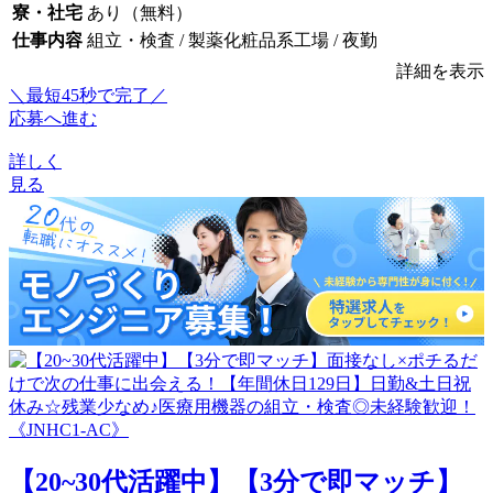
寮・社宅
あり（無料）
仕事内容
組立・検査 / 製薬化粧品系工場 / 夜勤
詳細を表示
＼最短45秒で完了／
応募へ進む
詳しく
見る
【20~30代活躍中】【3分で即マッチ】