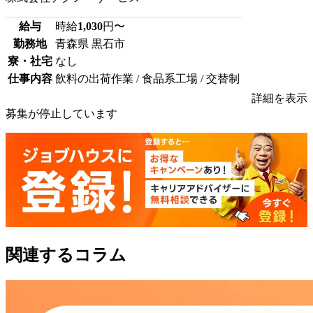
給与
時給
1,030
円〜
勤務地
青森県 黒石市
寮・社宅
なし
仕事内容
飲料の出荷作業 / 食品系工場 / 交替制
詳細を表示
募集が停止しています
関連するコラム