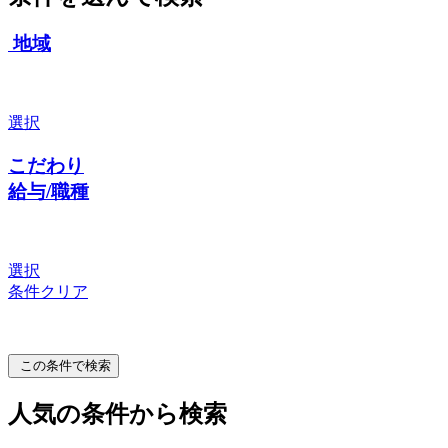
地域
選択
こだわり
給与/職種
選択
条件クリア
この条件で検索
人気の条件から検索