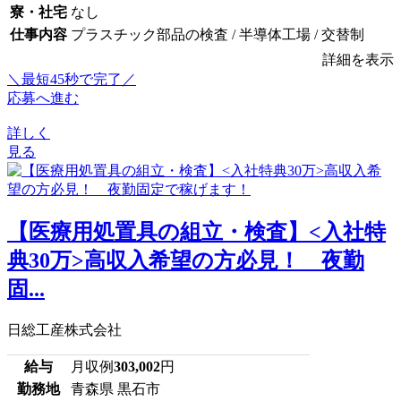
寮・社宅
なし
仕事内容
プラスチック部品の検査 / 半導体工場 / 交替制
詳細を表示
＼最短45秒で完了／
応募へ進む
詳しく
見る
【医療用処置具の組立・検査】<入社特
典30万>高収入希望の方必見！ 夜勤
固...
日総工産株式会社
給与
月収例
303,002
円
勤務地
青森県 黒石市