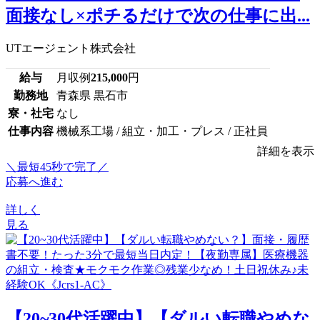
面接なし×ポチるだけで次の仕事に出...
UTエージェント株式会社
給与
月収例
215,000
円
勤務地
青森県 黒石市
寮・社宅
なし
仕事内容
機械系工場 / 組立・加工・プレス / 正社員
詳細を表示
＼最短45秒で完了／
応募へ進む
詳しく
見る
【20~30代活躍中】【ダルい転職やめな