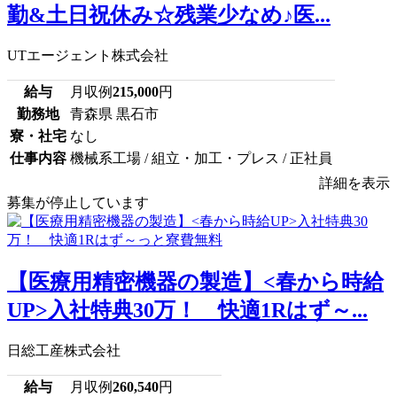
勤&土日祝休み☆残業少なめ♪医...
UTエージェント株式会社
給与
月収例
215,000
円
勤務地
青森県 黒石市
寮・社宅
なし
仕事内容
機械系工場 / 組立・加工・プレス / 正社員
詳細を表示
募集が停止しています
【医療用精密機器の製造】<春から時給
UP>入社特典30万！ 快適1Rはず～...
日総工産株式会社
給与
月収例
260,540
円