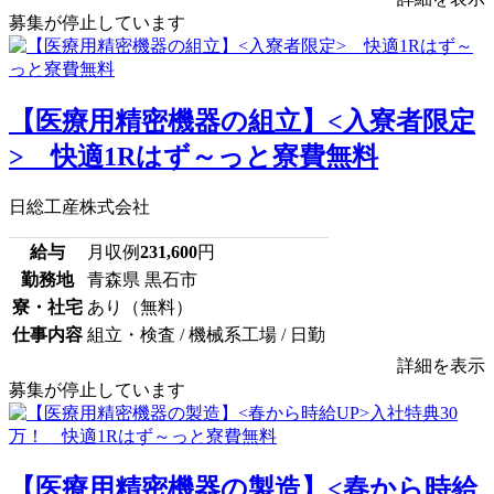
募集が停止しています
【医療用精密機器の組立】<入寮者限定
> 快適1Rはず～っと寮費無料
日総工産株式会社
給与
月収例
231,600
円
勤務地
青森県 黒石市
寮・社宅
あり（無料）
仕事内容
組立・検査 / 機械系工場 / 日勤
詳細を表示
募集が停止しています
【医療用精密機器の製造】<春から時給