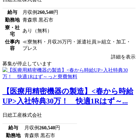
給与
月収例
260,540
円
勤務地
青森県 黒石市
寮・社
あり（無料）
宅
仕事内
≪寮無料・月収26万円・派遣社員≫組立・加工・
容
プレス
詳細を表示
募集が停止しています
【医療用精密機器の製造】<春から時給
UP>入社特典30万！ 快適1Rはず～...
日総工産株式会社
給与
月収例
260,540
円
勤務地
青森県 黒石市