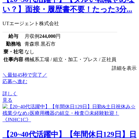
い？】面接・履歴書不要！たった3分...
UTエージェント株式会社
給与
月収例
244,000
円
勤務地
青森県 黒石市
寮・社宅
なし
仕事内容
機械系工場 / 組立・加工・プレス / 正社員
詳細を表示
＼最短45秒で完了／
応募へ進む
詳しく
見る
【20~40代活躍中】【年間休日129日】日