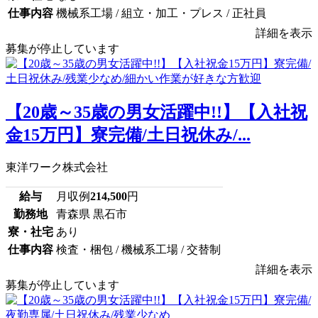
仕事内容
機械系工場 / 組立・加工・プレス / 正社員
詳細を表示
募集が停止しています
【20歳～35歳の男女活躍中!!】【入社祝
金15万円】寮完備/土日祝休み/...
東洋ワーク株式会社
給与
月収例
214,500
円
勤務地
青森県 黒石市
寮・社宅
あり
仕事内容
検査・梱包 / 機械系工場 / 交替制
詳細を表示
募集が停止しています