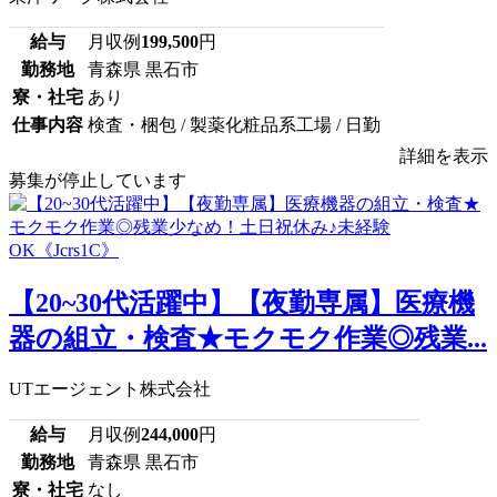
給与
月収例
199,500
円
勤務地
青森県 黒石市
寮・社宅
あり
仕事内容
検査・梱包 / 製薬化粧品系工場 / 日勤
詳細を表示
募集が停止しています
【20~30代活躍中】【夜勤専属】医療機
器の組立・検査★モクモク作業◎残業...
UTエージェント株式会社
給与
月収例
244,000
円
勤務地
青森県 黒石市
寮・社宅
なし