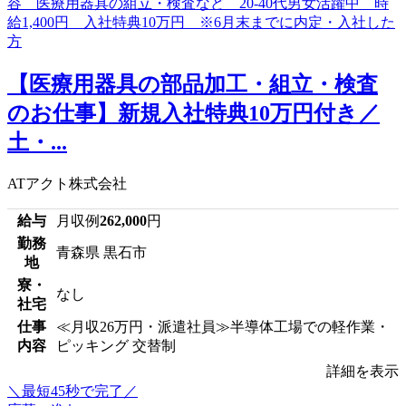
【医療用器具の部品加工・組立・検査
のお仕事】新規入社特典10万円付き／
土・...
ATアクト株式会社
給与
月収例
262,000
円
勤務
青森県 黒石市
地
寮・
なし
社宅
仕事
≪月収26万円・派遣社員≫半導体工場での軽作業・
内容
ピッキング 交替制
詳細を表示
＼最短45秒で完了／