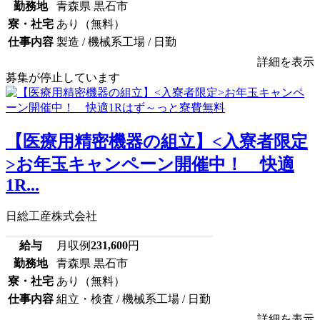
勤務地
青森県 黒石市
寮・社宅
あり（無料）
仕事内容
製造 / 機械系工場 / 日勤
詳細を表示
募集が停止しています
【医療用精密機器の組立】<入寮者限定
>お年玉キャンペーン開催中！ 快適
1R...
日総工産株式会社
給与
月収例
231,600
円
勤務地
青森県 黒石市
寮・社宅
あり（無料）
仕事内容
組立・検査 / 機械系工場 / 日勤
詳細を表示