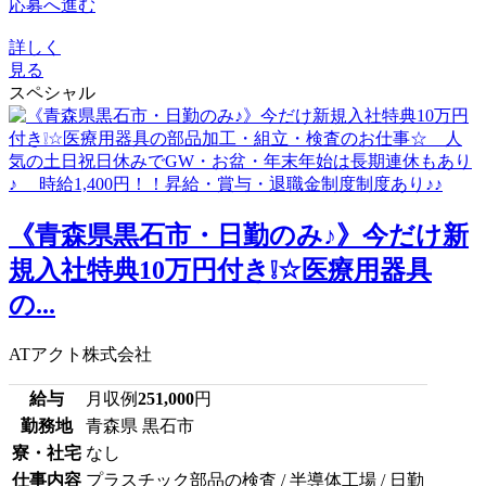
応募へ進む
詳しく
見る
スペシャル
《青森県黒石市・日勤のみ♪》今だけ新
規入社特典10万円付き❕☆医療用器具
の...
ATアクト株式会社
給与
月収例
251,000
円
勤務地
青森県 黒石市
寮・社宅
なし
仕事内容
プラスチック部品の検査 / 半導体工場 / 日勤