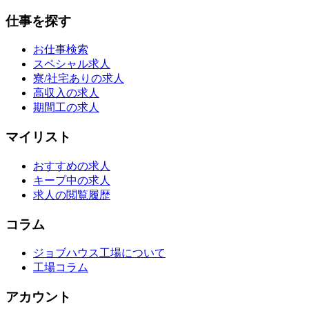
仕事を探す
お仕事検索
スペシャル求人
寮/社宅ありの求人
高収入の求人
期間工の求人
マイリスト
おすすめの求人
キープ中の求人
求人の閲覧履歴
コラム
ジョブハウス工場について
工場コラム
アカウント