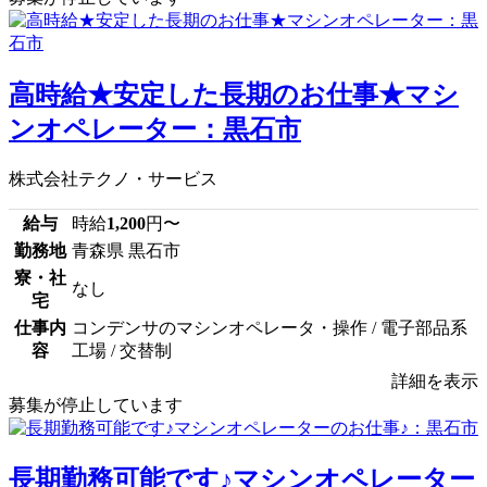
高時給★安定した長期のお仕事★マシ
ンオペレーター：黒石市
株式会社テクノ・サービス
給与
時給
1,200
円〜
勤務地
青森県 黒石市
寮・社
なし
宅
仕事内
コンデンサのマシンオペレータ・操作 / 電子部品系
容
工場 / 交替制
詳細を表示
募集が停止しています
長期勤務可能です♪マシンオペレーター