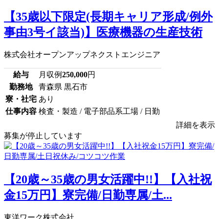
【35歳以下限定(長期キャリア形成/例外
事由3号イ該当)】医療機器の生産技術
株式会社オープンアップネクストエンジニア
給与
月収例
250,000
円
勤務地
青森県 黒石市
寮・社宅
あり
仕事内容
検査・製造 / 電子部品系工場 / 日勤
詳細を表示
募集が停止しています
【20歳～35歳の男女活躍中!!】【入社祝
金15万円】寮完備/日勤専属/土...
東洋ワーク株式会社