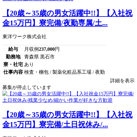
【20歳～35歳の男女活躍中!!】【入社祝
金15万円】寮完備/夜勤専属/土...
東洋ワーク株式会社
給与
月収例
237,000
円
勤務地
青森県 黒石市
寮・社宅
あり
仕事内容
検査・梱包 / 製薬化粧品系工場 / 夜勤
詳細を表示
募集が停止しています
【20歳～35歳の男女活躍中!!】【入社祝
金15万円】寮完備/土日祝休み/...