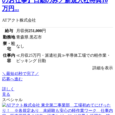
のお仕事】日勤のみ／新規入社特典10
万円...
ATアクト株式会社
給与
月収例
251,000
円
勤務地
青森県 黒石市
寮・社
なし
宅
仕事内
≪月収25万円・派遣社員≫半導体工場での軽作業・
容
ピッキング 日勤
詳細を表示
＼最短45秒で完了／
応募へ進む
詳しく
見る
スペシャル