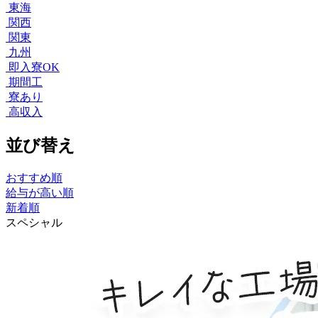
東海
関西
関東
九州
即入寮OK
期間工
寮あり
高収入
並び替え
おすすめ順
給与が高い順
新着順
スペシャル