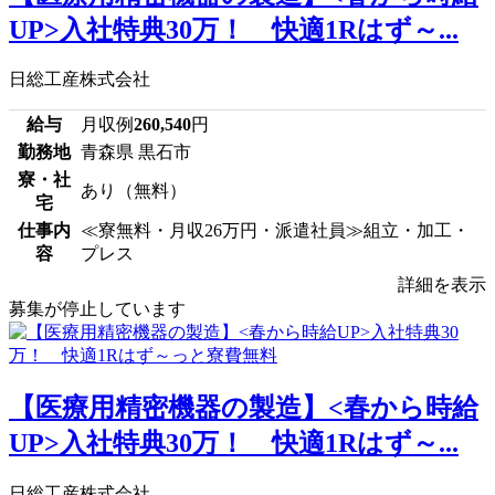
UP>入社特典30万！ 快適1Rはず～...
日総工産株式会社
給与
月収例
260,540
円
勤務地
青森県 黒石市
寮・社
あり（無料）
宅
仕事内
≪寮無料・月収26万円・派遣社員≫組立・加工・
容
プレス
詳細を表示
募集が停止しています
【医療用精密機器の製造】<春から時給
UP>入社特典30万！ 快適1Rはず～...
日総工産株式会社