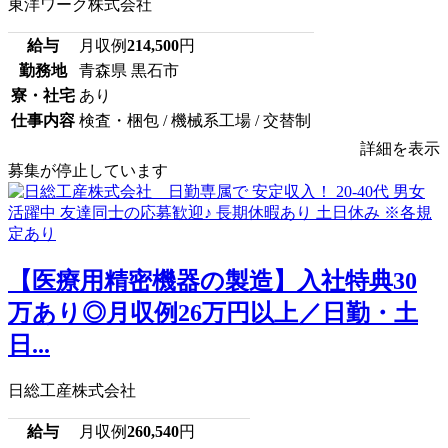
東洋ワーク株式会社
給与
月収例
214,500
円
勤務地
青森県 黒石市
寮・社宅
あり
仕事内容
検査・梱包 / 機械系工場 / 交替制
詳細を表示
募集が停止しています
【医療用精密機器の製造】入社特典30
万あり◎月収例26万円以上／日勤・土
日...
日総工産株式会社
給与
月収例
260,540
円