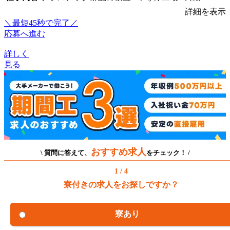
詳細を表示
＼最短45秒で完了／
応募へ進む
詳しく
見る
おすすめ求人
\ 質問に答えて、
をチェック！ /
1 / 4
寮付きの求人をお探しですか？
寮あり