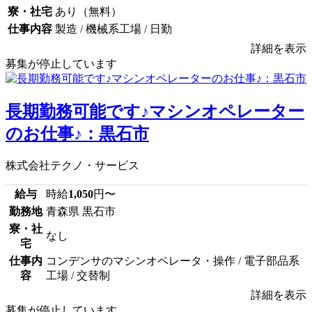
寮・社宅
あり（無料）
仕事内容
製造 / 機械系工場 / 日勤
詳細を表示
募集が停止しています
長期勤務可能です♪マシンオペレーター
のお仕事♪：黒石市
株式会社テクノ・サービス
給与
時給
1,050
円〜
勤務地
青森県 黒石市
寮・社
なし
宅
仕事内
コンデンサのマシンオペレータ・操作 / 電子部品系
容
工場 / 交替制
詳細を表示
募集が停止しています