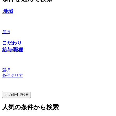
地域
選択
こだわり
給与/職種
選択
条件クリア
この条件で検索
人気の条件から検索