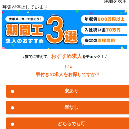
詳細を表示
募集が停止しています
おすすめ求人
\ 質問に答えて、
をチェック！ /
1 / 4
寮付きの求人をお探しですか？
寮あり
寮なし
どちらでも可