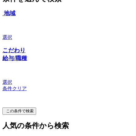
地域
選択
こだわり
給与/職種
選択
条件クリア
この条件で検索
人気の条件から検索