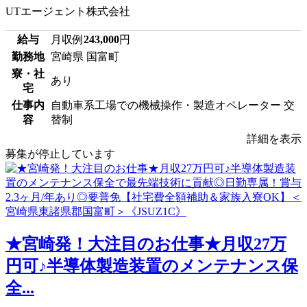
UTエージェント株式会社
給与
月収例
243,000
円
勤務地
宮崎県 国富町
寮・社
あり
宅
仕事内
自動車系工場での機械操作・製造オペレーター 交
容
替制
詳細を表示
募集が停止しています
★宮崎発！大注目のお仕事★月収27万
円可♪半導体製造装置のメンテナンス保
全...