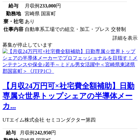
給与
月収例
233,000
円
勤務地
宮崎県 国富町
寮・社宅
あり
仕事内容
自動車系工場での組立・加工・プレス 交替制
詳細を表示
募集が停止しています
【月収24万円可×社宅費全額補助】日勤
専属☆世界トップシェアの半導体メー
カ...
UTエイム株式会社 セミコンダクター第四
給与
月収例
242,950
円