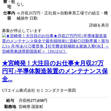
寮・社
なし
宅
仕事内
≪月収20万円・正社員≫自動車系工場での組立・機
容
械操作 日勤
詳細を表示
募集が停止しています
★宮崎発！大注目のお仕事★月収27万
円可♪半導体製造装置のメンテナンス保
全...
UTエイム株式会社 セミコンダクター第四
給与
月収例
277,650
円
勤務地
宮崎県 国富町