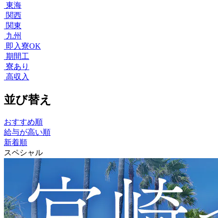
東海
関西
関東
九州
即入寮OK
期間工
寮あり
高収入
並び替え
おすすめ順
給与が高い順
新着順
スペシャル