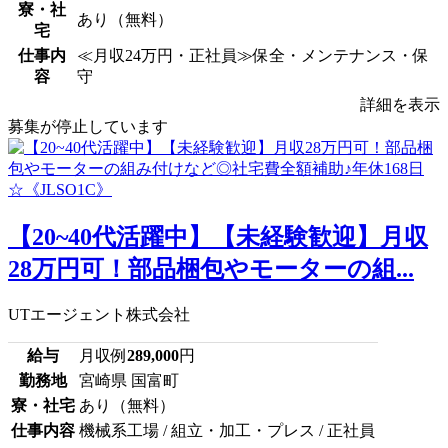
寮・社
あり（無料）
宅
仕事内
≪月収24万円・正社員≫保全・メンテナンス・保
容
守
詳細を表示
募集が停止しています
【20~40代活躍中】【未経験歓迎】月収
28万円可！部品梱包やモーターの組...
UTエージェント株式会社
給与
月収例
289,000
円
勤務地
宮崎県 国富町
寮・社宅
あり（無料）
仕事内容
機械系工場 / 組立・加工・プレス / 正社員