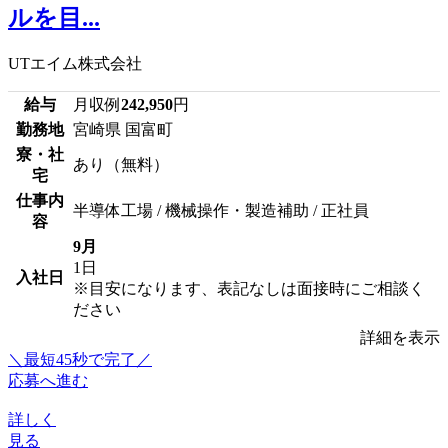
ルを目...
UTエイム株式会社
給与
月収例
242,950
円
勤務地
宮崎県 国富町
寮・社
あり（無料）
宅
仕事内
半導体工場 / 機械操作・製造補助 / 正社員
容
9月
1日
入社日
※目安になります、表記なしは面接時にご相談く
ださい
詳細を表示
＼最短45秒で完了／
応募へ進む
詳しく
見る