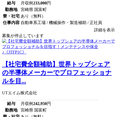
給与
月収例
233,000
円
勤務地
宮崎県 国富町
寮・社宅
あり（無料）
仕事内容
自動車系工場 / 機械操作・製造補助 / 正社員
詳細を表示
募集が停止しています
【社宅費全額補助】世界トップシェア
の半導体メーカーでプロフェッショナ
ルを目...
UTエイム株式会社
給与
月収例
242,950
円
勤務地
宮崎県 国富町
寮・社宅
あり（無料）