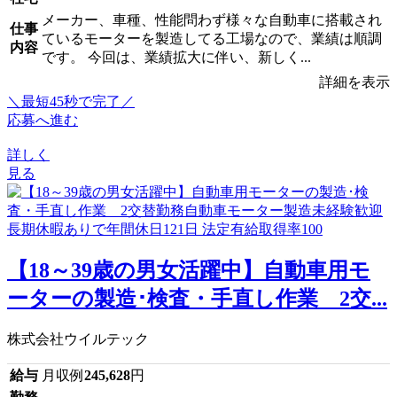
メーカー、車種、性能問わず様々な自動車に搭載され
仕事
ているモーターを製造してる工場なので、業績は順調
内容
です。 今回は、業績拡大に伴い、新しく...
詳細を表示
＼最短45秒で完了／
応募へ進む
詳しく
見る
【18～39歳の男女活躍中】自動車用モ
ーターの製造･検査・手直し作業 2交...
株式会社ウイルテック
給与
月収例
245,628
円