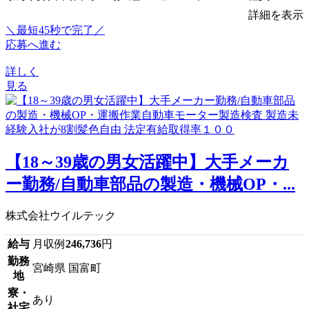
詳細を表示
＼最短45秒で完了／
応募へ進む
詳しく
見る
【18～39歳の男女活躍中】大手メーカ
ー勤務/自動車部品の製造・機械OP・...
株式会社ウイルテック
給与
月収例
246,736
円
勤務
宮崎県 国富町
地
寮・
あり
社宅