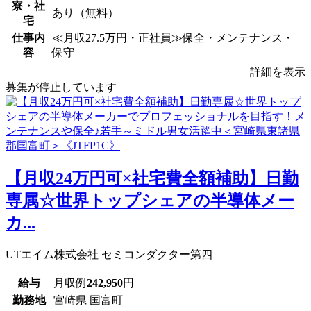
寮・社
あり（無料）
宅
仕事内
≪月収27.5万円・正社員≫保全・メンテナンス・
容
保守
詳細を表示
募集が停止しています
【月収24万円可×社宅費全額補助】日勤
専属☆世界トップシェアの半導体メー
カ...
UTエイム株式会社 セミコンダクター第四
給与
月収例
242,950
円
勤務地
宮崎県 国富町