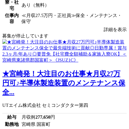
寮・社
あり（無料）
宅
仕事内
≪月収27.5万円・正社員≫保全・メンテナンス・
容
保守
詳細を表示
募集が停止しています
★宮崎発！大注目のお仕事★月収27万
円可♪半導体製造装置のメンテナンス保
全...
UTエイム株式会社 セミコンダクター第四
給与
月収例
277,650
円
勤務地
宮崎県 国富町