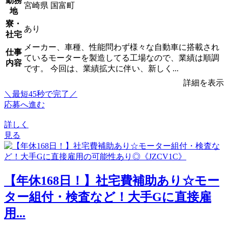
勤務
宮崎県 国富町
地
寮・
あり
社宅
メーカー、車種、性能問わず様々な自動車に搭載され
仕事
ているモーターを製造してる工場なので、業績は順調
内容
です。 今回は、業績拡大に伴い、新しく...
詳細を表示
＼最短45秒で完了／
応募へ進む
詳しく
見る
【年休168日！】社宅費補助あり☆モー
ター組付・検査など！大手Gに直接雇
用...