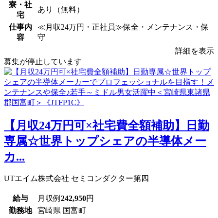
寮・社
あり（無料）
宅
仕事内
≪月収24万円・正社員≫保全・メンテナンス・保
容
守
詳細を表示
募集が停止しています
【月収24万円可×社宅費全額補助】日勤
専属☆世界トップシェアの半導体メー
カ...
UTエイム株式会社 セミコンダクター第四
給与
月収例
242,950
円
勤務地
宮崎県 国富町