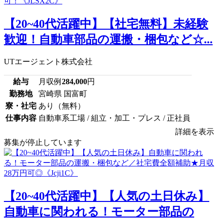
【20~40代活躍中】【社宅無料】未経験
歓迎！自動車部品の運搬・梱包など☆...
UTエージェント株式会社
給与
月収例
284,000
円
勤務地
宮崎県 国富町
寮・社宅
あり（無料）
仕事内容
自動車系工場 / 組立・加工・プレス / 正社員
詳細を表示
募集が停止しています
【20~40代活躍中】【人気の土日休み】
自動車に関われる！モーター部品の