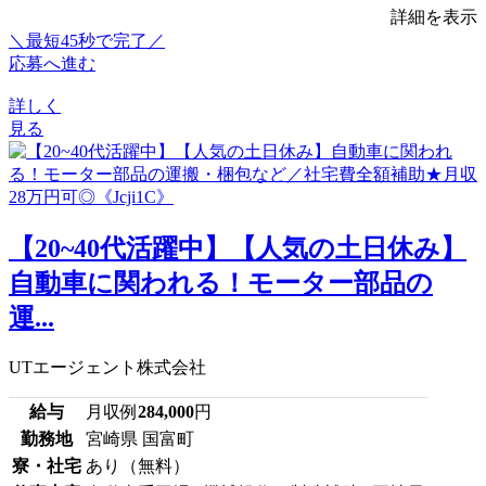
詳細を表示
＼最短45秒で完了／
応募へ進む
詳しく
見る
【20~40代活躍中】【人気の土日休み】
自動車に関われる！モーター部品の
運...
UTエージェント株式会社
給与
月収例
284,000
円
勤務地
宮崎県 国富町
寮・社宅
あり（無料）