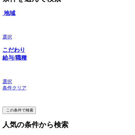
地域
選択
こだわり
給与/職種
選択
条件クリア
この条件で検索
人気の条件から検索