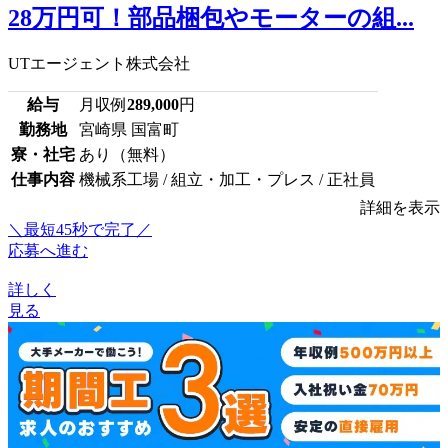
28万円可！部品梱包やモーターの組...
UTエージェント株式会社
給与
月収例
289,000
円
勤務地
宮崎県 国富町
寮・社宅
あり（無料）
仕事内容
機械系工場 / 組立・加工・プレス / 正社員
詳細を表示
＼最短45秒で完了／
応募へ進む
詳しく
見る