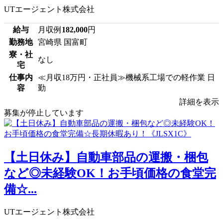
UTエージェント株式会社
給与
月収例
182,000
円
勤務地
宮崎県 国富町
寮・社
なし
宅
仕事内
≪月収18万円・正社員≫機械系工場での軽作業 日
容
勤
詳細を表示
募集が停止しています
【土日休み】自動車部品の運搬・梱包
など◎未経験OK！お手頃価格の食堂完
備☆...
UTエージェント株式会社