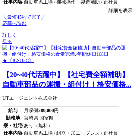
仕事内容
自動車系工場 / 機械操作・製造補助 / 正社員
詳細を表示
＼最短45秒で完了／
応募へ進む
詳しく
見る
【20~40代活躍中】【社宅費全額補助】
自動車部品の運搬・組付け！格安価格...
UTエージェント株式会社
給与
月収例
289,000
円
勤務地
宮崎県 国富町
寮・社宅
あり（無料）
仕事内容
自動車系工場 / 組立・加工・プレス / 正社員