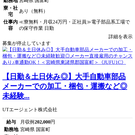
勤務地
宮崎県 国富町
寮・社
あり（無料）
宅
仕事内
≪寮無料・月収24万円・正社員≫電子部品系工場で
容
の保守作業 日勤
詳細を表示
募集が停止しています
【日勤＆土日休み◎】大手自動車部品
メーカーでの加工・梱包・運搬など◎
未経験...
UTエージェント株式会社
給与
月収例
202,000
円
勤務地
宮崎県 国富町