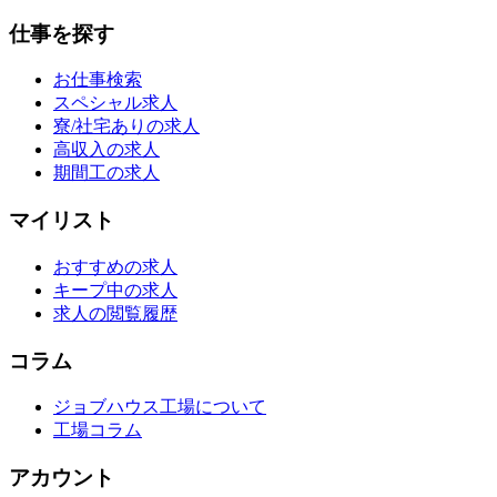
仕事を探す
お仕事検索
スペシャル求人
寮/社宅ありの求人
高収入の求人
期間工の求人
マイリスト
おすすめの求人
キープ中の求人
求人の閲覧履歴
コラム
ジョブハウス工場について
工場コラム
アカウント