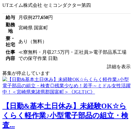
UTエイム株式会社 セミコンダクター第四
給与
月収例
277,650
円
勤務
宮崎県 国富町
地
寮・
あり（無料）
社宅
仕事
≪寮無料・月収27.5万円・正社員≫電子部品系工場
内容
での保守作業 日勤
詳細を表示
募集が停止しています
【日勤&基本土日休み】未経験OK☆ら
くらく軽作業♪小型電子部品の組立・検
査...