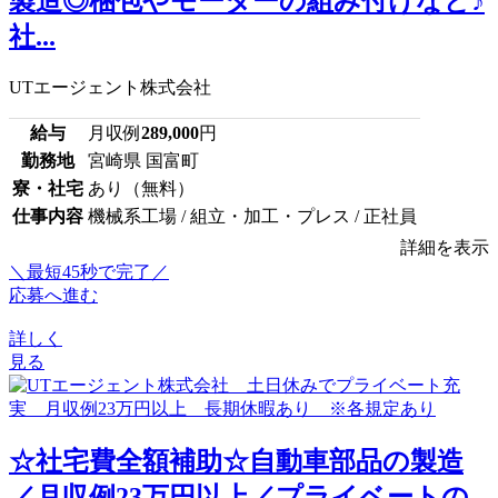
製造◎梱包やモーターの組み付けなど♪
社...
UTエージェント株式会社
給与
月収例
289,000
円
勤務地
宮崎県 国富町
寮・社宅
あり（無料）
仕事内容
機械系工場 / 組立・加工・プレス / 正社員
詳細を表示
＼最短45秒で完了／
応募へ進む
詳しく
見る
☆社宅費全額補助☆自動車部品の製造
／月収例23万円以上／プライベートの