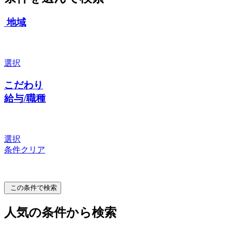
地域
選択
こだわり
給与/職種
選択
条件クリア
この条件で検索
人気の条件から検索