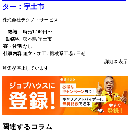
ター：宇土市
株式会社テクノ・サービス
給与
時給
1,100
円〜
勤務地
熊本県 宇土市
寮・社宅
なし
仕事内容
組立・加工 / 機械系工場 / 日勤
詳細を表示
募集が停止しています
関連するコラム