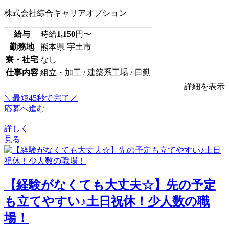
株式会社綜合キャリアオプション
給与
時給
1,150
円〜
勤務地
熊本県 宇土市
寮・社宅
なし
仕事内容
組立・加工 / 建築系工場 / 日勤
詳細を表示
＼最短45秒で完了／
応募へ進む
詳しく
見る
【経験がなくても大丈夫☆】先の予定
も立てやすい♪土日祝休！少人数の職
場！