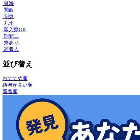
東海
関西
関東
九州
即入寮OK
期間工
寮あり
高収入
並び替え
おすすめ順
給与が高い順
新着順