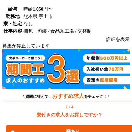
給与
時給
1,050
円〜
勤務地
熊本県 宇土市
寮・社宅
なし
仕事内容
梱包・包装 / 食品系工場 / 交替制
詳細を表示
募集が停止しています
おすすめ求人
\ 質問に答えて、
をチェック！ /
1 / 4
寮付きの求人をお探しですか？
寮あり