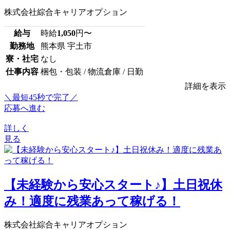
株式会社綜合キャリアオプション
給与
時給
1,050
円〜
勤務地
熊本県 宇土市
寮・社宅
なし
仕事内容
梱包・包装 / 物流倉庫 / 日勤
詳細を表示
＼最短45秒で完了／
応募へ進む
詳しく
見る
【未経験から安心スタート♪】土日祝休
み！適度に残業あって稼げる！
株式会社綜合キャリアオプション