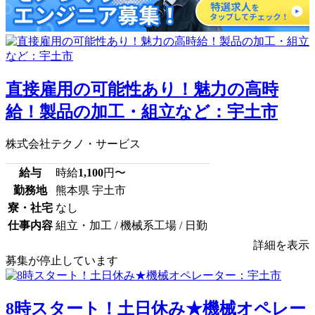
直接雇用の可能性あり！魅力の高時
給！製品の加工・組立など：宇土市
株式会社テクノ・サービス
給与
時給
1,100
円〜
勤務地
熊本県 宇土市
寮・社宅
なし
仕事内容
組立・加工 / 機械系工場 / 日勤
詳細を表示
募集が停止しています
8時スタート！土日休み★機械オペレー