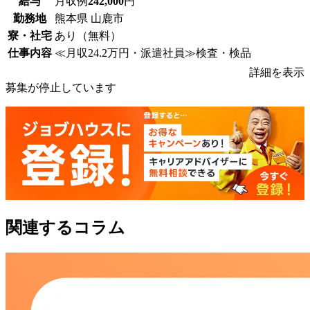
給与
月収例
242,000
円
勤務地
熊本県 山鹿市
寮・社宅
あり（無料）
仕事内容
≪月収24.2万円・派遣社員≫検査・検品
詳細を表示
募集が停止しています
関連するコラム