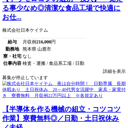
る事少なめ◎清潔な食品工場で快適に
お仕...
株式会社日本ケイテム
給与
月収例
216,000
円
勤務地
熊本県 山鹿市
寮・社宅
なし
仕事内容
検査・運搬 / 食品系工場 / 日勤
詳細を表示
募集が停止しています
【半導体を作る機械の組立・コツコツ
作業】寮費無料◎／日勤・土日祝休み
／未経...