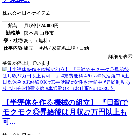
株式会社日本ケイテム
給与
月収例
224,000
円
勤務地
熊本県 山鹿市
寮・社宅
あり（無料）
仕事内容
組立・検品 / 家電系工場 / 日勤
詳細を表示
募集が停止しています
【半導体を作る機械の組立】 『日勤で
モクモク◎昇給後は月収27万円以上も
可...