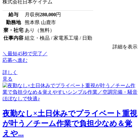
株式会社日本ケイテム
給与
月収例
280,000
円
勤務地
熊本県 山鹿市
寮・社宅
あり（無料）
仕事内容
組立・検品 / 家電系工場 / 日勤
詳細を表示
＼最短45秒で完了／
応募へ進む
詳しく
見る
夜勤なし×土日休みでプライベート重視
が叶う／チーム作業で負担少なめ＆覚
えや...