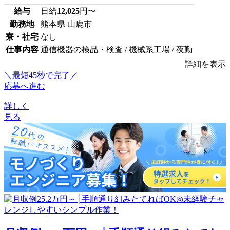
給与
日給
12,025
円〜
勤務地
熊本県 山鹿市
寮・社宅
なし
仕事内容
通信機器の検品・検査 / 機械系工場 / 夜勤
詳細を表示
＼最短45秒で完了／
応募へ進む
詳しく
見る