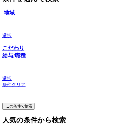
地域
選択
こだわり
給与/職種
選択
条件クリア
この条件で検索
人気の条件から検索