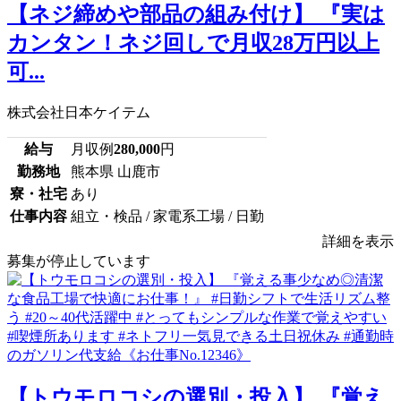
【ネジ締めや部品の組み付け】 『実は
カンタン！ネジ回しで月収28万円以上
可...
株式会社日本ケイテム
給与
月収例
280,000
円
勤務地
熊本県 山鹿市
寮・社宅
あり
仕事内容
組立・検品 / 家電系工場 / 日勤
詳細を表示
募集が停止しています
【トウモロコシの選別・投入】 『覚え