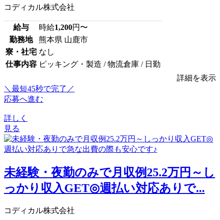
コディカル株式会社
給与
時給
1,200
円〜
勤務地
熊本県 山鹿市
寮・社宅
なし
仕事内容
ピッキング・製造 / 物流倉庫 / 日勤
詳細を表示
＼最短45秒で完了／
応募へ進む
詳しく
見る
未経験・夜勤のみで月収例25.2万円～し
っかり収入GET◎週払い対応ありで...
コディカル株式会社