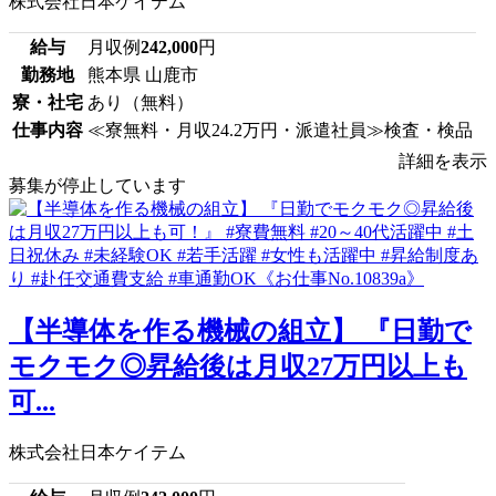
株式会社日本ケイテム
給与
月収例
242,000
円
勤務地
熊本県 山鹿市
寮・社宅
あり（無料）
仕事内容
≪寮無料・月収24.2万円・派遣社員≫検査・検品
詳細を表示
募集が停止しています
【半導体を作る機械の組立】 『日勤で
モクモク◎昇給後は月収27万円以上も
可...
株式会社日本ケイテム