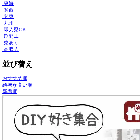
東海
関西
関東
九州
即入寮OK
期間工
寮あり
高収入
並び替え
おすすめ順
給与が高い順
新着順