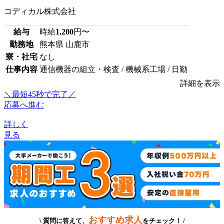
コディカル株式会社
給与
時給
1,200
円〜
勤務地
熊本県 山鹿市
寮・社宅
なし
仕事内容
通信機器の組立・検査 / 機械系工場 / 日勤
詳細を表示
＼最短45秒で完了／
応募へ進む
詳しく
見る
おすすめ求人
\ 質問に答えて、
をチェック！ /