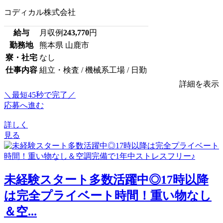
コディカル株式会社
給与
月収例
243,770
円
勤務地
熊本県 山鹿市
寮・社宅
なし
仕事内容
組立・検査 / 機械系工場 / 日勤
詳細を表示
＼最短45秒で完了／
応募へ進む
詳しく
見る
未経験スタート多数活躍中◎17時以降
は完全プライベート時間！重い物なし
＆空...