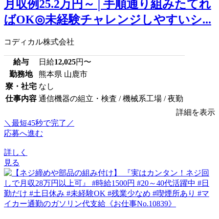
月収例25.2万円～│手順通り組みたてれ
ばOK◎未経験チャレンジしやすいシ...
コディカル株式会社
給与
日給
12,025
円〜
勤務地
熊本県 山鹿市
寮・社宅
なし
仕事内容
通信機器の組立・検査 / 機械系工場 / 夜勤
詳細を表示
＼最短45秒で完了／
応募へ進む
詳しく
見る