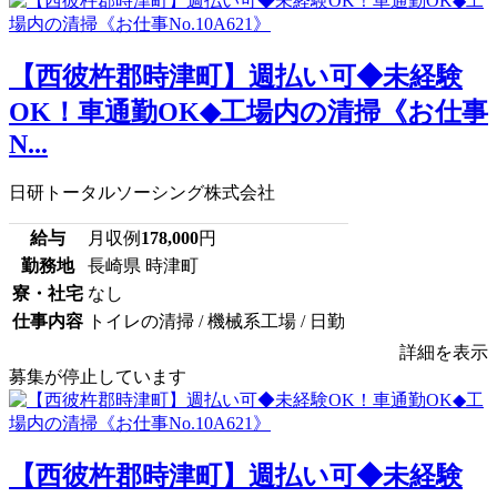
【西彼杵郡時津町】週払い可◆未経験
OK！車通勤OK◆工場内の清掃《お仕事
N...
日研トータルソーシング株式会社
給与
月収例
178,000
円
勤務地
長崎県 時津町
寮・社宅
なし
仕事内容
トイレの清掃 / 機械系工場 / 日勤
詳細を表示
募集が停止しています
【西彼杵郡時津町】週払い可◆未経験