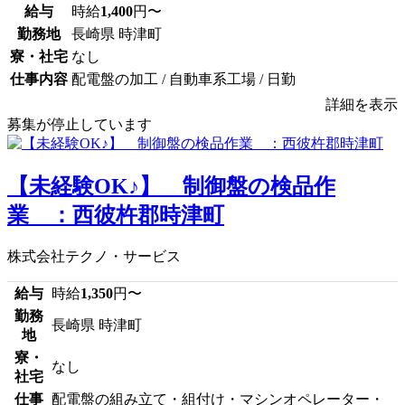
給与
時給
1,400
円〜
勤務地
長崎県 時津町
寮・社宅
なし
仕事内容
配電盤の加工 / 自動車系工場 / 日勤
詳細を表示
募集が停止しています
【未経験OK♪】 制御盤の検品作
業 ：西彼杵郡時津町
株式会社テクノ・サービス
給与
時給
1,350
円〜
勤務
長崎県 時津町
地
寮・
なし
社宅
仕事
配電盤の組み立て・組付け・マシンオペレーター・