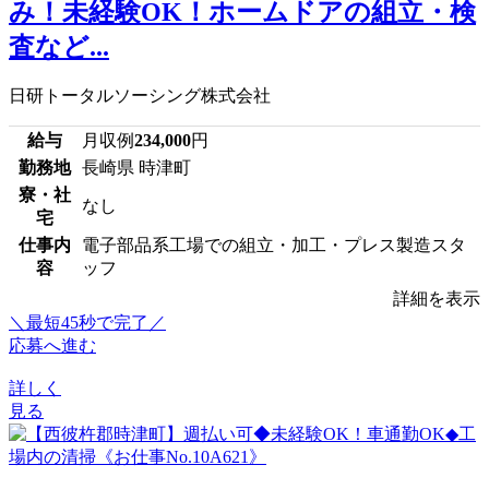
み！未経験OK！ホームドアの組立・検
査など...
日研トータルソーシング株式会社
給与
月収例
234,000
円
勤務地
長崎県 時津町
寮・社
なし
宅
仕事内
電子部品系工場での組立・加工・プレス製造スタ
容
ッフ
詳細を表示
＼最短45秒で完了／
応募へ進む
詳しく
見る