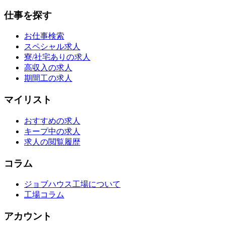
仕事を探す
お仕事検索
スペシャル求人
寮/社宅ありの求人
高収入の求人
期間工の求人
マイリスト
おすすめの求人
キープ中の求人
求人の閲覧履歴
コラム
ジョブハウス工場について
工場コラム
アカウント