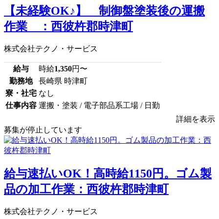
【未経験OK♪】 制御盤塗装後の運搬
作業 ：西彼杵郡時津町
株式会社テクノ・サービス
給与
時給
1,350
円〜
勤務地
長崎県 時津町
寮・社宅
なし
仕事内容
運搬・塗装 / 電子部品系工場 / 日勤
詳細を表示
募集が停止しています
給与速払いOK！高時給1150円。ゴム製
品の加工作業：西彼杵郡時津町
株式会社テクノ・サービス