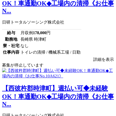
OK！車通勤OK◆工場内の清掃《お仕事
N...
日研トータルソーシング株式会社
給与
月収例
178,000
円
勤務地
長崎県 時津町
寮・社宅
なし
仕事内容
トイレの清掃 / 機械系工場 / 日勤
詳細を表示
募集が停止しています
【西彼杵郡時津町】週払い可◆未経験
OK！車通勤OK◆工場内の清掃《お仕事
N...
日研トータルソーシング株式会社