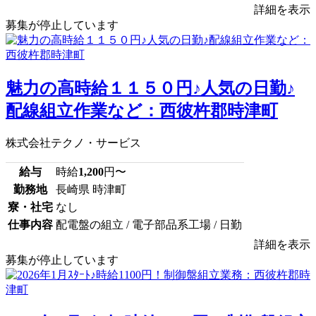
詳細を表示
募集が停止しています
魅力の高時給１１５０円♪人気の日勤♪
配線組立作業など：西彼杵郡時津町
株式会社テクノ・サービス
給与
時給
1,200
円〜
勤務地
長崎県 時津町
寮・社宅
なし
仕事内容
配電盤の組立 / 電子部品系工場 / 日勤
詳細を表示
募集が停止しています