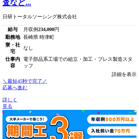
査など...
日研トータルソーシング株式会社
給与
月収例
234,000
円
勤務地
長崎県 時津町
寮・社
なし
宅
仕事内
電子部品系工場での組立・加工・プレス製造スタ
容
ッフ
詳細を表示
＼最短45秒で完了／
応募へ進む
詳しく
見る