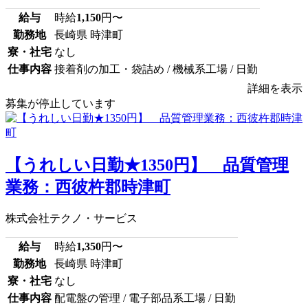
給与
時給
1,150
円〜
勤務地
長崎県 時津町
寮・社宅
なし
仕事内容
接着剤の加工・袋詰め / 機械系工場 / 日勤
詳細を表示
募集が停止しています
【うれしい日勤★1350円】 品質管理
業務：西彼杵郡時津町
株式会社テクノ・サービス
給与
時給
1,350
円〜
勤務地
長崎県 時津町
寮・社宅
なし
仕事内容
配電盤の管理 / 電子部品系工場 / 日勤