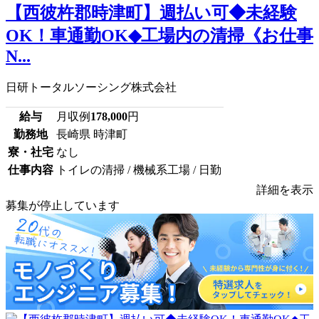
【西彼杵郡時津町】週払い可◆未経験
OK！車通勤OK◆工場内の清掃《お仕事
N...
日研トータルソーシング株式会社
給与
月収例
178,000
円
勤務地
長崎県 時津町
寮・社宅
なし
仕事内容
トイレの清掃 / 機械系工場 / 日勤
詳細を表示
募集が停止しています