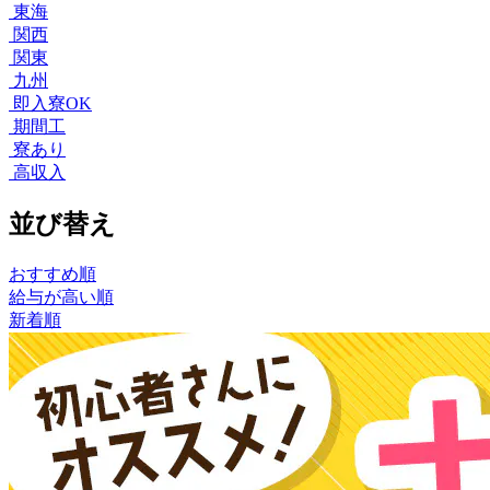
東海
関西
関東
九州
即入寮OK
期間工
寮あり
高収入
並び替え
おすすめ順
給与が高い順
新着順