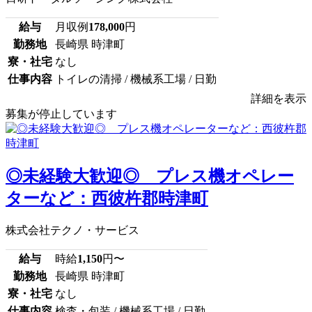
給与
月収例
178,000
円
勤務地
長崎県 時津町
寮・社宅
なし
仕事内容
トイレの清掃 / 機械系工場 / 日勤
詳細を表示
募集が停止しています
◎未経験大歓迎◎ プレス機オペレー
ターなど：西彼杵郡時津町
株式会社テクノ・サービス
給与
時給
1,150
円〜
勤務地
長崎県 時津町
寮・社宅
なし
仕事内容
検査・包装 / 機械系工場 / 日勤