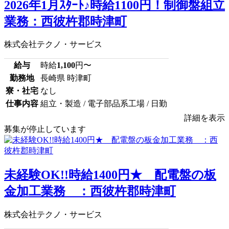
2026年1月ｽﾀｰﾄ♪時給1100円！制御盤組立
業務：西彼杵郡時津町
株式会社テクノ・サービス
給与
時給
1,100
円〜
勤務地
長崎県 時津町
寮・社宅
なし
仕事内容
組立・製造 / 電子部品系工場 / 日勤
詳細を表示
募集が停止しています
未経験OK!!時給1400円★ 配電盤の板
金加工業務 ：西彼杵郡時津町
株式会社テクノ・サービス