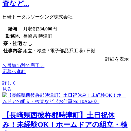
査など...
日研トータルソーシング株式会社
給与
月収例
234,000
円
勤務地
長崎県 時津町
寮・社宅
なし
仕事内容
組立・検査 / 電子部品系工場 / 日勤
詳細を表示
＼最短45秒で完了／
応募へ進む
詳しく
見る
【長崎県西彼杵郡時津町】土日祝休
み！未経験OK！ホームドアの組立・検