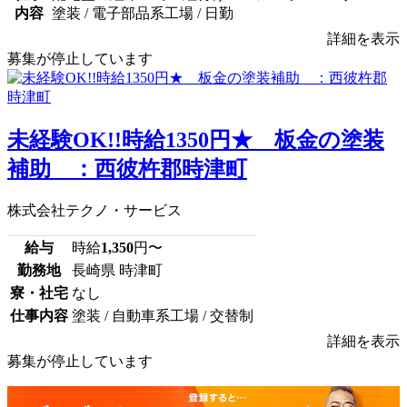
内容
塗装 / 電子部品系工場 / 日勤
詳細を表示
募集が停止しています
未経験OK!!時給1350円★ 板金の塗装
補助 ：西彼杵郡時津町
株式会社テクノ・サービス
給与
時給
1,350
円〜
勤務地
長崎県 時津町
寮・社宅
なし
仕事内容
塗装 / 自動車系工場 / 交替制
詳細を表示
募集が停止しています