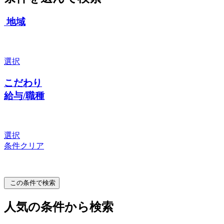
地域
選択
こだわり
給与/職種
選択
条件クリア
この条件で検索
人気の条件から検索