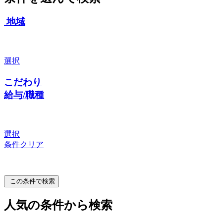
地域
選択
こだわり
給与/職種
選択
条件クリア
この条件で検索
人気の条件から検索