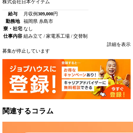
株式会社日本ケイテム
給与
月収例
309,000
円
勤務地
福岡県 糸島市
寮・社宅
なし
仕事内容
組み立て / 家電系工場 / 交替制
詳細を表示
募集が停止しています
関連するコラム