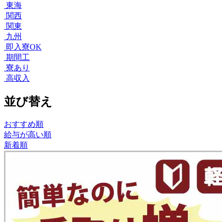
東海
関西
関東
九州
即入寮OK
期間工
寮あり
高収入
並び替え
おすすめ順
給与が高い順
新着順