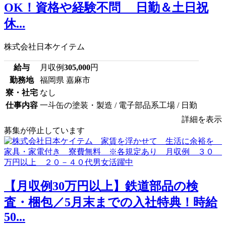
OK！資格や経験不問 日勤＆土日祝
休...
株式会社日本ケイテム
給与
月収例
305,000
円
勤務地
福岡県 嘉麻市
寮・社宅
なし
仕事内容
一斗缶の塗装・製造 / 電子部品系工場 / 日勤
詳細を表示
募集が停止しています
【月収例30万円以上】鉄道部品の検
査・梱包／5月末までの入社特典！時給
50...