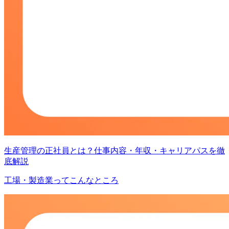
生産管理の正社員とは？仕事内容・年収・キャリアパスを徹
底解説
工場・製造業ってこんなところ