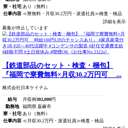
寮・社宅
あり（無料）
仕事内容
≪寮無料・月収30.2万円・派遣社員≫検査・検品
詳細を表示
募集が停止しています
【鉄道部品のセット・検査・梱包】
『福岡で寮費無料×月収30.2万円可 ...
株式会社日本ケイテム
給与
月収例
302,000
円
勤務地
福岡県 嘉麻市
寮・社宅
あり（無料）
仕事内容
≪月収30.2万円・派遣社員≫検査・検品