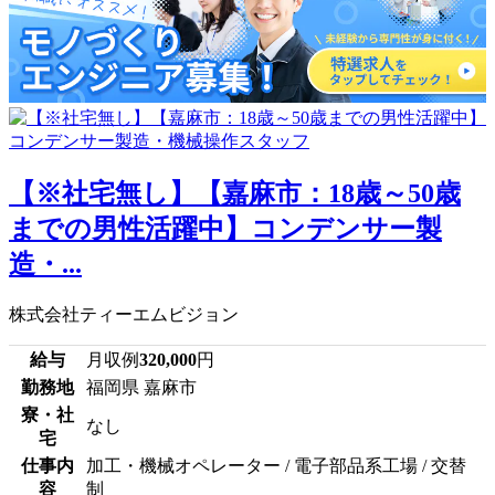
【※社宅無し】【嘉麻市：18歳～50歳
までの男性活躍中】コンデンサー製
造・...
株式会社ティーエムビジョン
給与
月収例
320,000
円
勤務地
福岡県 嘉麻市
寮・社
なし
宅
仕事内
加工・機械オペレーター / 電子部品系工場 / 交替
容
制