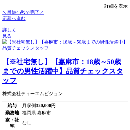
詳細を表示
＼最短45秒で完了／
応募へ進む
詳しく
見る
【※社宅無し】【嘉麻市：18歳～50歳
までの男性活躍中】品質チェックスタ
ッフ
株式会社ティーエムビジョン
給与
月収例
320,000
円
勤務地
福岡県 嘉麻市
寮・社
なし
宅