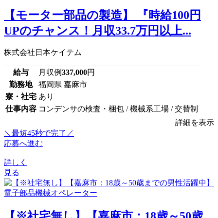
【モーター部品の製造】 『時給100円
UPのチャンス！月収33.7万円以上...
株式会社日本ケイテム
給与
月収例
337,000
円
勤務地
福岡県 嘉麻市
寮・社宅
あり
仕事内容
コンデンサの検査・梱包 / 機械系工場 / 交替制
詳細を表示
＼最短45秒で完了／
応募へ進む
詳しく
見る
【※社宅無し】【嘉麻市：18歳～50歳