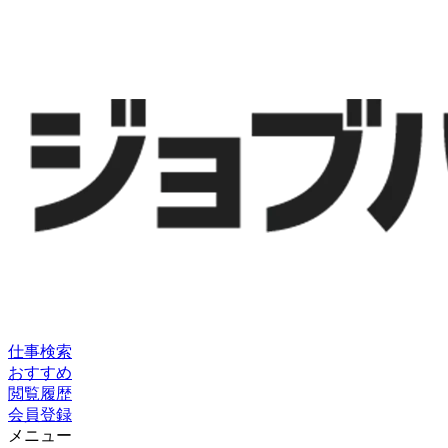
仕事検索
おすすめ
閲覧履歴
会員登録
メニュー