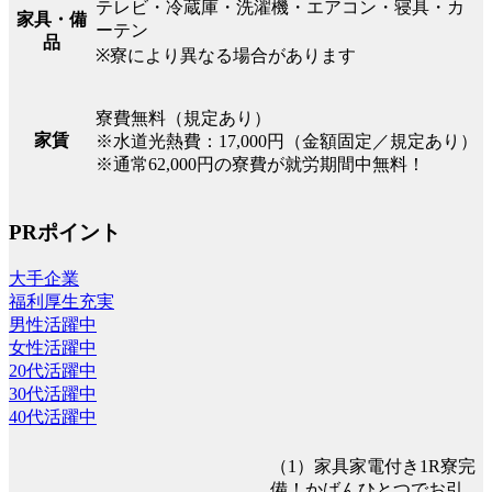
テレビ・冷蔵庫・洗濯機・エアコン・寝具・カ
家具・備
ーテン
品
※寮により異なる場合があります
寮費無料（規定あり）
家賃
※水道光熱費：17,000円（金額固定／規定あり）
※通常62,000円の寮費が就労期間中無料！
PRポイント
大手企業
福利厚生充実
男性活躍中
女性活躍中
20代活躍中
30代活躍中
40代活躍中
（1）家具家電付き1R寮完
備！かばんひとつでお引