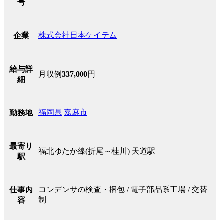
号
株式会社日本ケイテム
企業
給与詳
月収例
337,000
円
細
福岡県
嘉麻市
勤務地
最寄り
福北ゆたか線(折尾～桂川) 天道駅
駅
コンデンサの検査・梱包 / 電子部品系工場 / 交替
仕事内
制
容