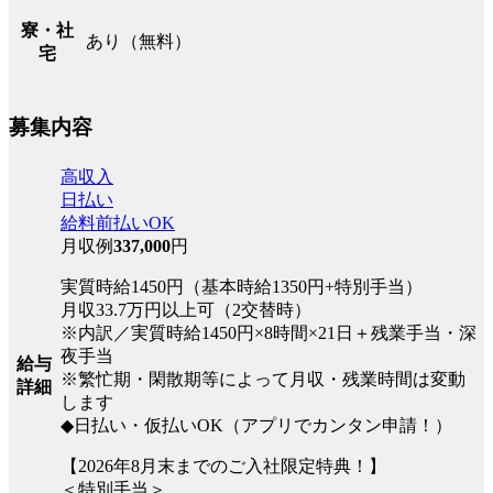
寮・社
あり（無料）
宅
募集内容
高収入
日払い
給料前払いOK
月収例
337,000
円
実質時給1450円（基本時給1350円+特別手当）
月収33.7万円以上可（2交替時）
※内訳／実質時給1450円×8時間×21日＋残業手当・深
夜手当
給与
※繁忙期・閑散期等によって月収・残業時間は変動
詳細
します
◆日払い・仮払いOK（アプリでカンタン申請！）
【2026年8月末までのご入社限定特典！】
＜特別手当＞