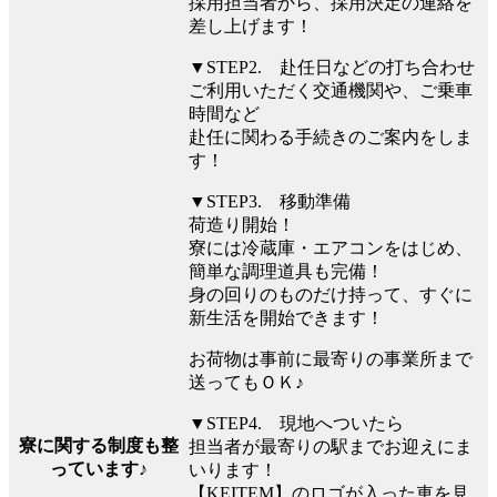
採用担当者から、採用決定の連絡を
差し上げます！
▼STEP2. 赴任日などの打ち合わせ
ご利用いただく交通機関や、ご乗車
時間など
赴任に関わる手続きのご案内をしま
す！
▼STEP3. 移動準備
荷造り開始！
寮には冷蔵庫・エアコンをはじめ、
簡単な調理道具も完備！
身の回りのものだけ持って、すぐに
新生活を開始できます！
お荷物は事前に最寄りの事業所まで
送ってもＯＫ♪
▼STEP4. 現地へついたら
寮に関する制度も整
担当者が最寄りの駅までお迎えにま
っています♪
いります！
【KEITEM】のロゴが入った車を見