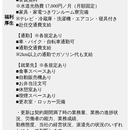
※水道光熱費 17,000円／月（月額固定）
■家具・家電つきワンルーム寮完備
福利
※テレビ・冷蔵庫・洗濯機・エアコン・寝具付き
厚生
■赴任交通費支給
【通勤】※各規定あり
■車・バイク・自転車通勤可
■通勤交通費支給
※2km以上の通勤でガソリン代も支給
【就業先】※各規定あり
■食事スペースあり
■自動販売機あり
■お弁当注文可
■休憩室あり
■喫煙スペースあり
■更衣室・ロッカー完備
・更新は契約期間満了時の業務量、業務の進捗状
況、労働者の能力、業務成績、
勤務態度、当社の経営状況、派遣先の状況のいずれ