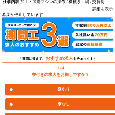
仕事内容
加工・製造マシンの操作 / 機械系工場 / 交替制
詳細を表示
募集が停止しています
おすすめ求人
\ 質問に答えて、
をチェック！ /
1 / 4
寮付きの求人をお探しですか？
寮あり
寮なし