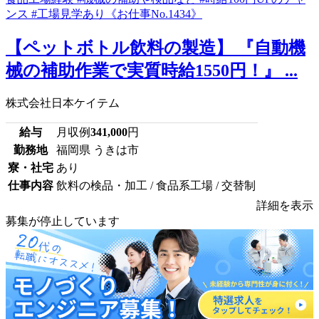
【ペットボトル飲料の製造】 『自動機
械の補助作業で実質時給1550円！』 ...
株式会社日本ケイテム
給与
月収例
341,000
円
勤務地
福岡県 うきは市
寮・社宅
あり
仕事内容
飲料の検品・加工 / 食品系工場 / 交替制
詳細を表示
募集が停止しています