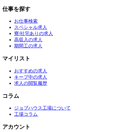
仕事を探す
お仕事検索
スペシャル求人
寮/社宅ありの求人
高収入の求人
期間工の求人
マイリスト
おすすめの求人
キープ中の求人
求人の閲覧履歴
コラム
ジョブハウス工場について
工場コラム
アカウント