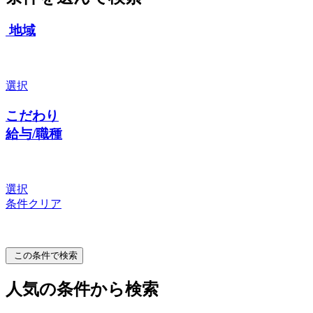
地域
選択
こだわり
給与/職種
選択
条件クリア
この条件で検索
人気の条件から検索