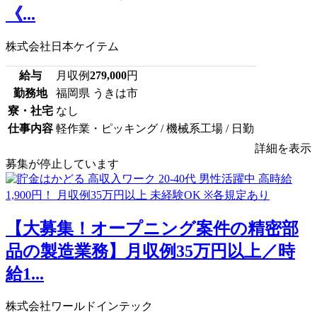
《...
株式会社日本ケイテム
給与
月収例
279,000
円
勤務地
福岡県 うきは市
寮・社宅
なし
仕事内容
軽作業・ピッキング / 機械系工場 / 日勤
詳細を表示
募集が停止しています
【大募集！オープニング案件の精密部
品の製造業務】月収例35万円以上／時
給1...
株式会社ワールドインテック