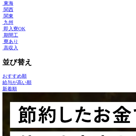
東海
関西
関東
九州
即入寮OK
期間工
寮あり
高収入
並び替え
おすすめ順
給与が高い順
新着順