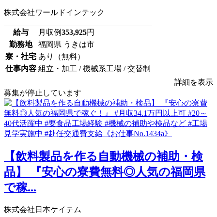
株式会社ワールドインテック
給与
月収例
353,925
円
勤務地
福岡県 うきは市
寮・社宅
あり（無料）
仕事内容
組立・加工 / 機械系工場 / 交替制
詳細を表示
募集が停止しています
【飲料製品を作る自動機械の補助・検
品】 『安心の寮費無料◎人気の福岡県
で稼...
株式会社日本ケイテム