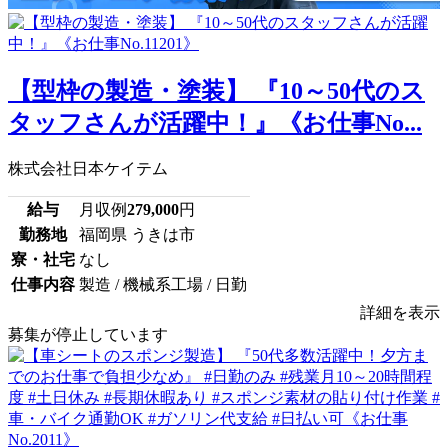
【型枠の製造・塗装】 『10～50代のス
タッフさんが活躍中！』《お仕事No...
株式会社日本ケイテム
給与
月収例
279,000
円
勤務地
福岡県 うきは市
寮・社宅
なし
仕事内容
製造 / 機械系工場 / 日勤
詳細を表示
募集が停止しています