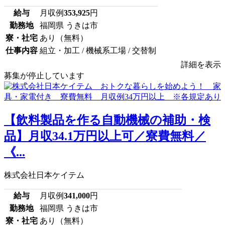
給与
月収例
353,925
円
勤務地
福岡県 うきは市
寮・社宅
あり（無料）
仕事内容
組立・加工 / 機械系工場 / 交替制
詳細を表示
募集が停止しています
【飲料製品を作る自動機械の補助・検
品】月収34.1万円以上可／寮費無料／
《...
株式会社日本ケイテム
給与
月収例
341,000
円
勤務地
福岡県 うきは市
寮・社宅
あり（無料）