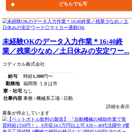
どちらでも可
未経験OKのデータ入力作業＊16:40終
業／残業少なめ／土日休みの安定ワー...
コディカル株式会社
給与
時給
1,300
円〜
勤務地
福岡県 うきは市
寮・社宅
なし
仕事内容
事務 / 機械系工場 / 日勤
詳細を表示
募集が停止しています