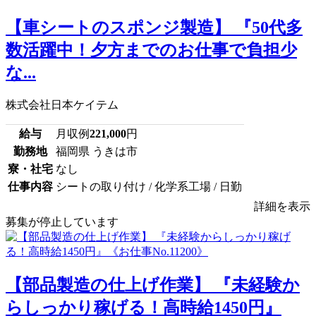
【車シートのスポンジ製造】 『50代多
数活躍中！夕方までのお仕事で負担少
な...
株式会社日本ケイテム
給与
月収例
221,000
円
勤務地
福岡県 うきは市
寮・社宅
なし
仕事内容
シートの取り付け / 化学系工場 / 日勤
詳細を表示
募集が停止しています
【部品製造の仕上げ作業】 『未経験か
らしっかり稼げる！高時給1450円』