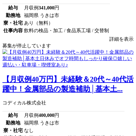
給与
月収例
341,000
円
勤務地
福岡県 うきは市
寮・社宅
あり（無料）
仕事内容
飲料の検品・加工 / 食品系工場 / 交替制
詳細を表示
募集が停止しています
【月収例40万円】未経験＆20代～40代活
躍中！金属部品の製造補助│基本土...
コディカル株式会社
給与
月収例
400,000
円
勤務地
福岡県 うきは市
寮・社宅
なし