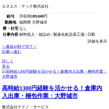
エヌエス・テック株式会社
給与
月収例
189,840
円
勤務地
福岡県 大野城市
寮・社宅
なし
仕事内容
材料投入・箱詰め / 製薬化粧品系工場 / 日勤
詳細を表示
＼最短45秒で完了／
応募へ進む
詳しく
見る
高時給1300円経験を活かせる！倉庫内
入出庫・梱包作業：大野城市
株式会社テクノ・サービス