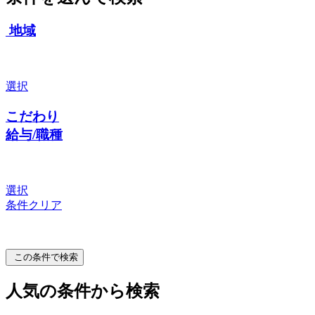
地域
選択
こだわり
給与/職種
選択
条件クリア
この条件で検索
人気の条件から検索