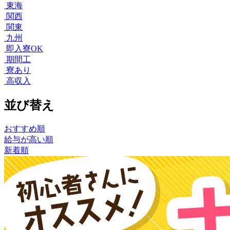
東海
関西
関東
九州
即入寮OK
期間工
寮あり
高収入
並び替え
おすすめ順
給与が高い順
新着順