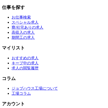
仕事を探す
お仕事検索
スペシャル求人
寮/社宅ありの求人
高収入の求人
期間工の求人
マイリスト
おすすめの求人
キープ中の求人
求人の閲覧履歴
コラム
ジョブハウス工場について
工場コラム
アカウント