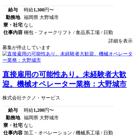
給与
時給
1,300
円〜
勤務地
福岡県 大野城市
寮・社宅
なし
仕事内容
梱包・フォークリフト / 食品系工場 / 日勤
詳細を表示
募集が停止しています
直接雇用の可能性あり。未経験者大歓
迎。機械オペレーター業務：大野城市
株式会社テクノ・サービス
給与
時給
1,200
円〜
勤務地
福岡県 大野城市
寮・社宅
なし
仕事内容
加工・オペレーション / 機械系工場 / 日勤