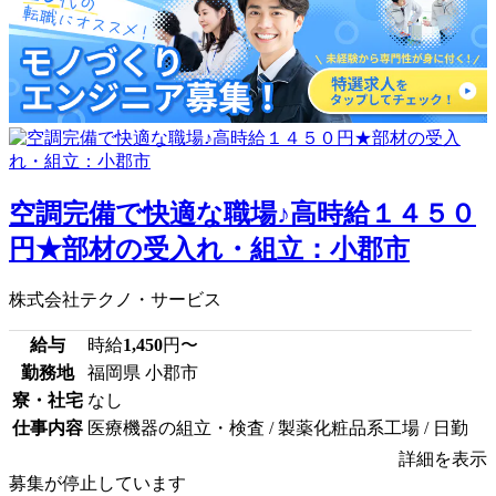
空調完備で快適な職場♪高時給１４５０
円★部材の受入れ・組立：小郡市
株式会社テクノ・サービス
給与
時給
1,450
円〜
勤務地
福岡県 小郡市
寮・社宅
なし
仕事内容
医療機器の組立・検査 / 製薬化粧品系工場 / 日勤
詳細を表示
募集が停止しています