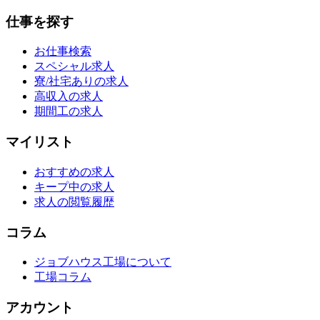
仕事を探す
お仕事検索
スペシャル求人
寮/社宅ありの求人
高収入の求人
期間工の求人
マイリスト
おすすめの求人
キープ中の求人
求人の閲覧履歴
コラム
ジョブハウス工場について
工場コラム
アカウント