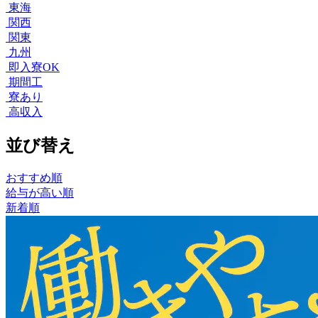
東海
関西
関東
九州
即入寮OK
期間工
寮あり
高収入
並び替え
おすすめ順
給与が高い順
新着順