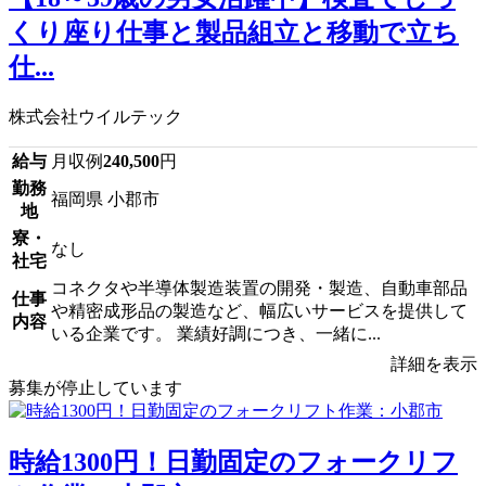
くり座り仕事と製品組立と移動で立ち
仕...
株式会社ウイルテック
給与
月収例
240,500
円
勤務
福岡県 小郡市
地
寮・
なし
社宅
コネクタや半導体製造装置の開発・製造、自動車部品
仕事
や精密成形品の製造など、幅広いサービスを提供して
内容
いる企業です。 業績好調につき、一緒に...
詳細を表示
募集が停止しています
時給1300円！日勤固定のフォークリフ