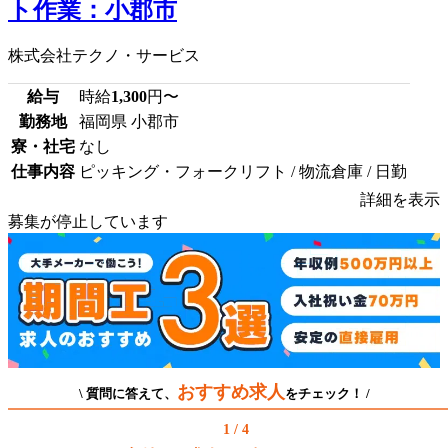
ト作業：小郡市
株式会社テクノ・サービス
給与
時給
1,300
円〜
勤務地
福岡県 小郡市
寮・社宅
なし
仕事内容
ピッキング・フォークリフト / 物流倉庫 / 日勤
詳細を表示
募集が停止しています
おすすめ求人
\ 質問に答えて、
をチェック！ /
1 / 4