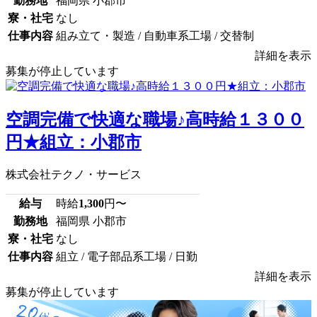
勤務地
福岡県 小郡市
寮・社宅
なし
仕事内容
組み立て・製造 / 自動車系工場 / 交替制
詳細を表示
募集が停止しています
空調完備で快適な職場♪高時給１３００
円★組立：小郡市
株式会社テクノ・サービス
給与
時給
1,300
円〜
勤務地
福岡県 小郡市
寮・社宅
なし
仕事内容
組立 / 電子部品系工場 / 日勤
詳細を表示
募集が停止しています