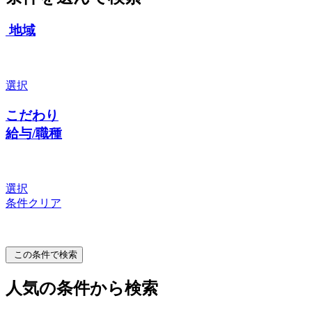
地域
選択
こだわり
給与/職種
選択
条件クリア
この条件で検索
人気の条件から検索