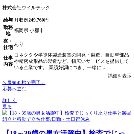
株式会社ウイルテック
給与
月収例
249,760
円
勤務
福岡県 小郡市
地
寮・
あり
社宅
コネクタや半導体製造装置の開発・製造、自動車部品
仕事
や精密成形品の製造など、幅広いサービスを提供して
内容
いる企業です。 業績好調につき、一緒に...
詳細を表示
＼最短45秒で完了／
応募へ進む
詳しく
見る
【18～39歳の男女活躍中】検査でじっ