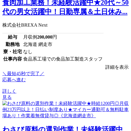
食肉加工業務！未経験活躍中★20代～50
代の男女活躍中！日勤専属＆土日休み...
株式会社BREXA Next
給与
月収例
200,000
円
勤務地
北海道 網走市
寮・社宅
なし
仕事内容
食品系工場での食品加工製造スタッフ
詳細を表示
＼最短45秒で完了／
応募へ進む
詳しく
見る
わさび原料の選別作業！未経験活躍中