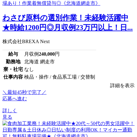
わさび原料の選別作業！未経験活躍中
★時給1200円◎月収例23万円以上！日...
株式会社BREXA Next
給与
月収例
240,000
円
勤務地
北海道 網走市
寮・社宅
なし
仕事内容
検品・操作 / 食品系工場 / 交替制
詳細を表示
＼最短45秒で完了／
応募へ進む
詳しく
見る