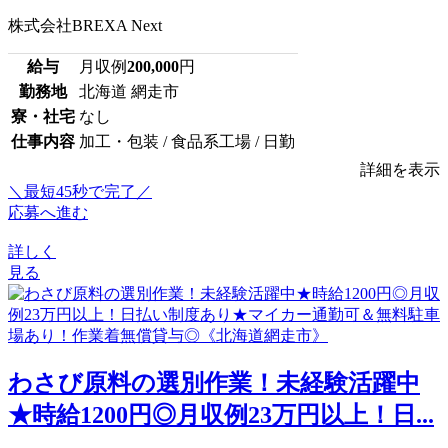
株式会社BREXA Next
給与
月収例
200,000
円
勤務地
北海道 網走市
寮・社宅
なし
仕事内容
加工・包装 / 食品系工場 / 日勤
詳細を表示
＼最短45秒で完了／
応募へ進む
詳しく
見る
わさび原料の選別作業！未経験活躍中
★時給1200円◎月収例23万円以上！日...