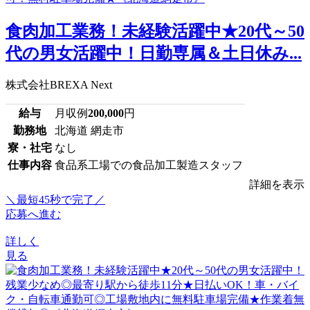
食肉加工業務！未経験活躍中★20代～50
代の男女活躍中！日勤専属＆土日休み...
株式会社BREXA Next
給与
月収例
200,000
円
勤務地
北海道 網走市
寮・社宅
なし
仕事内容
食品系工場での食品加工製造スタッフ
詳細を表示
＼最短45秒で完了／
応募へ進む
詳しく
見る