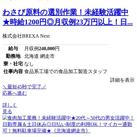
わさび原料の選別作業！未経験活躍中
★時給1200円◎月収例23万円以上！日...
株式会社BREXA Next
給与
月収例
240,000
円
勤務地
北海道 網走市
寮・社宅
なし
仕事内容
食品系工場での食品加工製造スタッフ
詳細を表示
＼最短45秒で完了／
応募へ進む
詳しく
見る