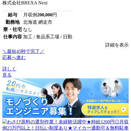
株式会社BREXA Next
給与
月収例
200,000
円
勤務地
北海道 網走市
寮・社宅
なし
仕事内容
加工 / 食品系工場 / 日勤
詳細を表示
＼最短45秒で完了／
応募へ進む
詳しく
見る