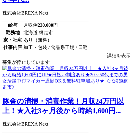
株式会社BREXA Next
給与
月収例
230,000
円
勤務地
北海道 網走市
寮・社宅
あり（無料）
仕事内容
加工・包装 / 食品系工場 / 日勤
詳細を表示
募集が停止しています
豚舎の清掃・消毒作業！月収24万円以
上！★入社3ヶ月後から時給1,600円...
株式会社BREXA Next