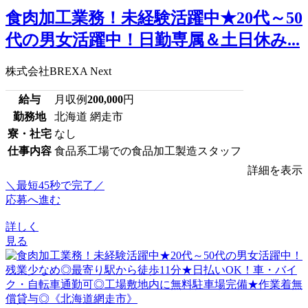
食肉加工業務！未経験活躍中★20代～50
代の男女活躍中！日勤専属＆土日休み...
株式会社BREXA Next
給与
月収例
200,000
円
勤務地
北海道 網走市
寮・社宅
なし
仕事内容
食品系工場での食品加工製造スタッフ
詳細を表示
＼最短45秒で完了／
応募へ進む
詳しく
見る