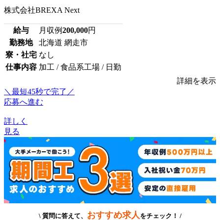
株式会社BREXA Next
給与
月収例
200,000
円
勤務地
北海道 網走市
寮・社宅
なし
仕事内容
加工 / 食品系工場 / 日勤
詳細を表示
＼最短45秒で完了／
応募へ進む
詳しく
見る
おすすめ求人
\ 質問に答えて、
をチェック！ /