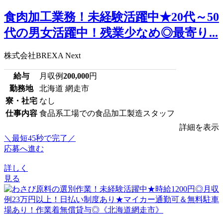
食肉加工業務！未経験活躍中★20代～50
代の男女活躍中！残業少なめ◎最寄り...
株式会社BREXA Next
給与
月収例
200,000
円
勤務地
北海道 網走市
寮・社宅
なし
仕事内容
食品系工場での食品加工製造スタッフ
詳細を表示
＼最短45秒で完了／
応募へ進む
詳しく
見る