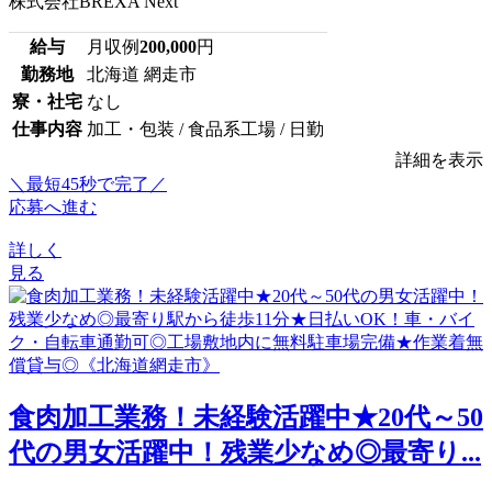
株式会社BREXA Next
給与
月収例
200,000
円
勤務地
北海道 網走市
寮・社宅
なし
仕事内容
加工・包装 / 食品系工場 / 日勤
詳細を表示
＼最短45秒で完了／
応募へ進む
詳しく
見る
食肉加工業務！未経験活躍中★20代～50
代の男女活躍中！残業少なめ◎最寄り...