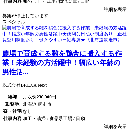
仕事内容
卵の加工・管理 / 物流倉庫 / 日勤
詳細を表示
募集が停止しています
スペシャル
農場で育成する雛を鶏舎に搬入する作
業！未経験の方活躍中！幅広い年齢の
男性活...
株式会社BREXA Next
給与
月収例
230,000
円
勤務地
北海道 網走市
寮・社宅
なし
仕事内容
加工・清掃 / 食品系工場 / 日勤
詳細を表示