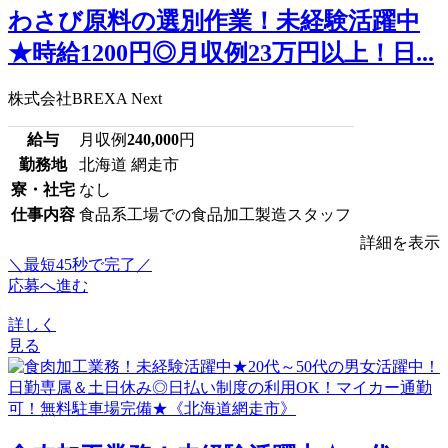
わさび原料の選別作業！未経験活躍中
★時給1200円◎月収例23万円以上！日...
株式会社BREXA Next
給与
月収例
240,000
円
勤務地
北海道 網走市
寮・社宅
なし
仕事内容
食品系工場での食品加工製造スタッフ
詳細を表示
＼最短45秒で完了／
応募へ進む
詳しく
見る