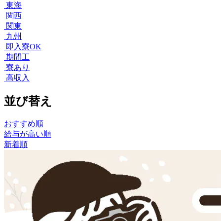
東海
関西
関東
九州
即入寮OK
期間工
寮あり
高収入
並び替え
おすすめ順
給与が高い順
新着順