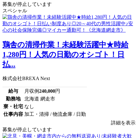
募集が停止しています
スペシャル
鶏舎の清掃作業！未経験活躍中★時給
1,280円！人気の日勤のオシゴト！日
払...
株式会社BREXA Next
給与
月収例
240,000
円
勤務地
北海道 網走市
寮・社宅
なし
仕事内容
加工・清掃 / 物流倉庫 / 日勤
詳細を表示
募集が停止しています