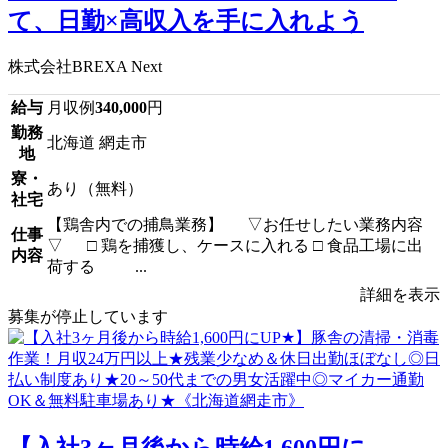
て、日勤×高収入を手に入れよう
株式会社BREXA Next
給与
月収例
340,000
円
勤務
北海道 網走市
地
寮・
あり（無料）
社宅
【鶏舎内での捕鳥業務】 ▽お任せしたい業務内容
仕事
▽ □ 鶏を捕獲し、ケースに入れる □ 食品工場に出
内容
荷する ...
詳細を表示
募集が停止しています