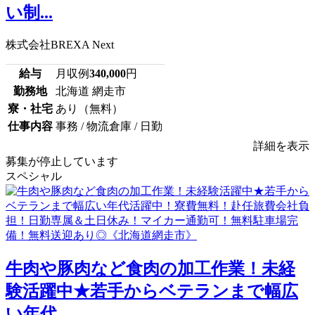
い制...
株式会社BREXA Next
給与
月収例
340,000
円
勤務地
北海道 網走市
寮・社宅
あり（無料）
仕事内容
事務 / 物流倉庫 / 日勤
詳細を表示
募集が停止しています
スペシャル
牛肉や豚肉など食肉の加工作業！未経
験活躍中★若手からベテランまで幅広
い年代...