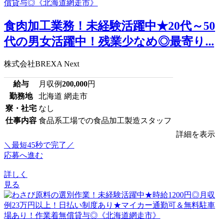
食肉加工業務！未経験活躍中★20代～50
代の男女活躍中！残業少なめ◎最寄り...
株式会社BREXA Next
給与
月収例
200,000
円
勤務地
北海道 網走市
寮・社宅
なし
仕事内容
食品系工場での食品加工製造スタッフ
詳細を表示
＼最短45秒で完了／
応募へ進む
詳しく
見る