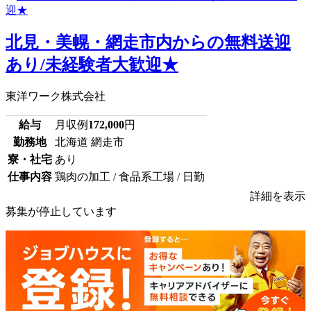
北見・美幌・網走市内からの無料送迎
あり/未経験者大歓迎★
東洋ワーク株式会社
給与
月収例
172,000
円
勤務地
北海道 網走市
寮・社宅
あり
仕事内容
鶏肉の加工 / 食品系工場 / 日勤
詳細を表示
募集が停止しています