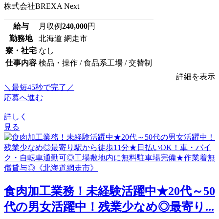
株式会社BREXA Next
給与
月収例
240,000
円
勤務地
北海道 網走市
寮・社宅
なし
仕事内容
検品・操作 / 食品系工場 / 交替制
詳細を表示
＼最短45秒で完了／
応募へ進む
詳しく
見る
食肉加工業務！未経験活躍中★20代～50
代の男女活躍中！残業少なめ◎最寄り...