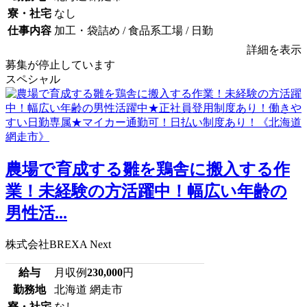
寮・社宅
なし
仕事内容
加工・袋詰め / 食品系工場 / 日勤
詳細を表示
募集が停止しています
スペシャル
農場で育成する雛を鶏舎に搬入する作
業！未経験の方活躍中！幅広い年齢の
男性活...
株式会社BREXA Next
給与
月収例
230,000
円
勤務地
北海道 網走市
寮・社宅
なし