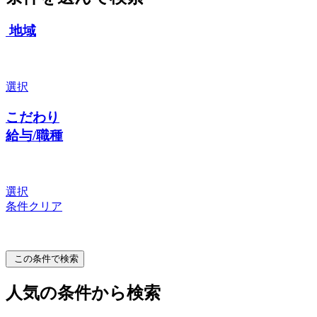
地域
選択
こだわり
給与/職種
選択
条件クリア
この条件で検索
人気の条件から検索