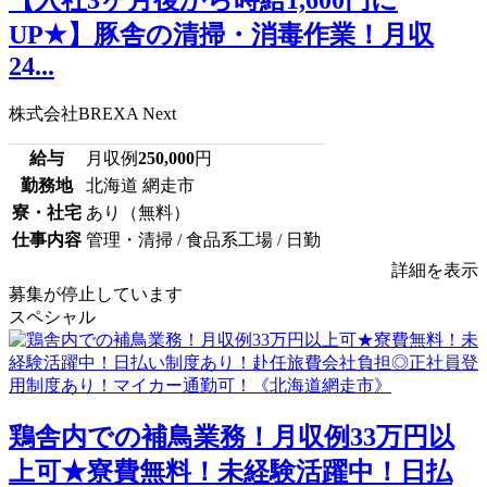
【入社3ヶ月後から時給1,600円に
UP★】豚舎の清掃・消毒作業！月収
24...
株式会社BREXA Next
給与
月収例
250,000
円
勤務地
北海道 網走市
寮・社宅
あり（無料）
仕事内容
管理・清掃 / 食品系工場 / 日勤
詳細を表示
募集が停止しています
スペシャル
鶏舎内での補鳥業務！月収例33万円以
上可★寮費無料！未経験活躍中！日払