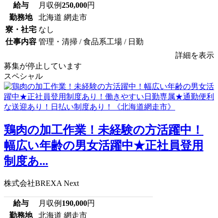
給与
月収例
250,000
円
勤務地
北海道 網走市
寮・社宅
なし
仕事内容
管理・清掃 / 食品系工場 / 日勤
詳細を表示
募集が停止しています
スペシャル
鶏肉の加工作業！未経験の方活躍中！
幅広い年齢の男女活躍中★正社員登用
制度あ...
株式会社BREXA Next
給与
月収例
190,000
円
勤務地
北海道 網走市