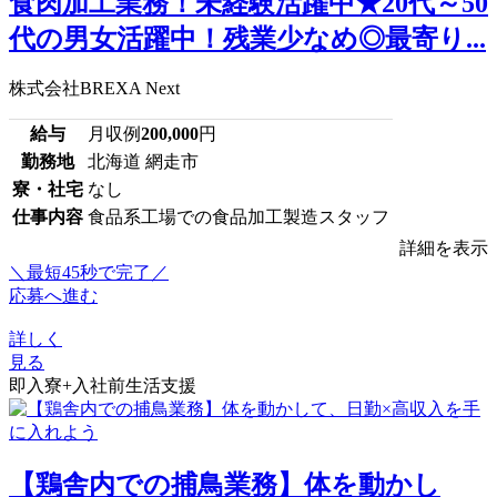
食肉加工業務！未経験活躍中★20代～50
代の男女活躍中！残業少なめ◎最寄り...
株式会社BREXA Next
給与
月収例
200,000
円
勤務地
北海道 網走市
寮・社宅
なし
仕事内容
食品系工場での食品加工製造スタッフ
詳細を表示
＼最短45秒で完了／
応募へ進む
詳しく
見る
即入寮+入社前生活支援
【鶏舎内での捕鳥業務】体を動かし