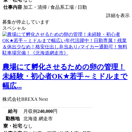
仕事内容
加工・清掃 / 食品系工場 / 日勤
詳細を表示
募集が停止しています
スペシャル
農場にて孵化させるための卵の管理！
未経験・初心者OK★若手～ミドルまで
幅広...
株式会社BREXA Next
給与
月収例
240,000
円
勤務地
北海道 網走市
寮・社宅
なし