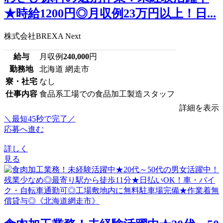
★時給1200円◎月収例23万円以上！日...
株式会社BREXA Next
給与
月収例
240,000
円
勤務地
北海道 網走市
寮・社宅
なし
仕事内容
食品系工場での食品加工製造スタッフ
詳細を表示
＼最短45秒で完了／
応募へ進む
詳しく
見る