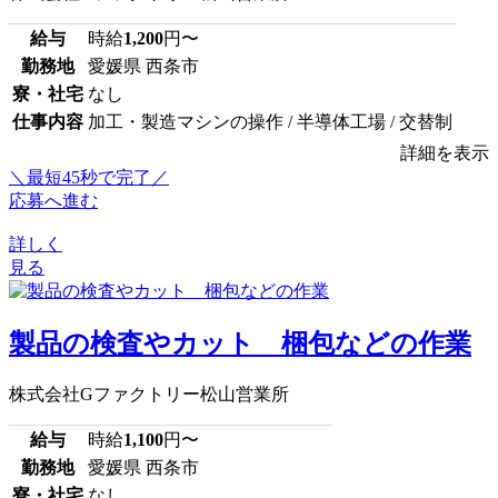
給与
時給
1,200
円〜
勤務地
愛媛県 西条市
寮・社宅
なし
仕事内容
加工・製造マシンの操作 / 半導体工場 / 交替制
詳細を表示
＼最短45秒で完了／
応募へ進む
詳しく
見る
製品の検査やカット 梱包などの作業
株式会社Gファクトリー松山営業所
給与
時給
1,100
円〜
勤務地
愛媛県 西条市
寮・社宅
なし