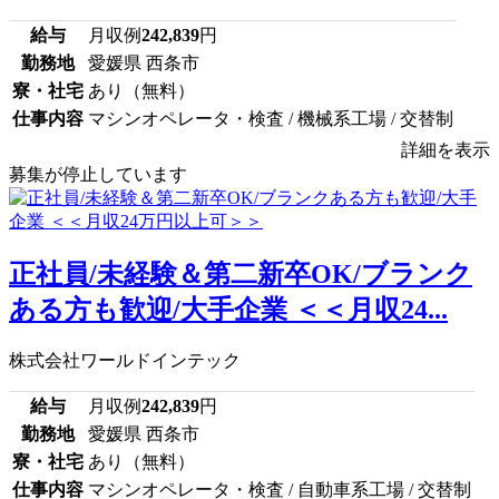
給与
月収例
242,839
円
勤務地
愛媛県 西条市
寮・社宅
あり（無料）
仕事内容
マシンオペレータ・検査 / 機械系工場 / 交替制
詳細を表示
募集が停止しています
正社員/未経験＆第二新卒OK/ブランク
ある方も歓迎/大手企業 ＜＜月収24...
株式会社ワールドインテック
給与
月収例
242,839
円
勤務地
愛媛県 西条市
寮・社宅
あり（無料）
仕事内容
マシンオペレータ・検査 / 自動車系工場 / 交替制