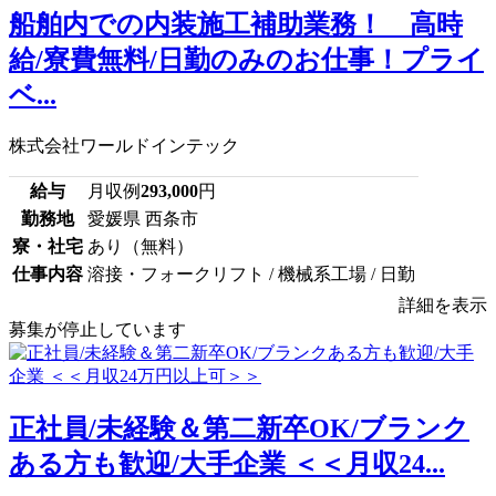
船舶内での内装施工補助業務！ 高時
給/寮費無料/日勤のみのお仕事！プライ
ベ...
株式会社ワールドインテック
給与
月収例
293,000
円
勤務地
愛媛県 西条市
寮・社宅
あり（無料）
仕事内容
溶接・フォークリフト / 機械系工場 / 日勤
詳細を表示
募集が停止しています
正社員/未経験＆第二新卒OK/ブランク
ある方も歓迎/大手企業 ＜＜月収24...