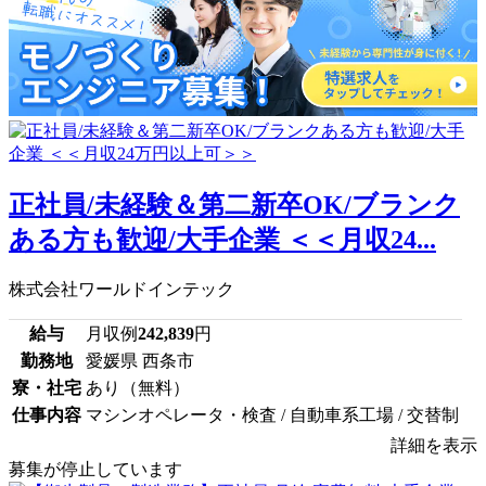
正社員/未経験＆第二新卒OK/ブランク
ある方も歓迎/大手企業 ＜＜月収24...
株式会社ワールドインテック
給与
月収例
242,839
円
勤務地
愛媛県 西条市
寮・社宅
あり（無料）
仕事内容
マシンオペレータ・検査 / 自動車系工場 / 交替制
詳細を表示
募集が停止しています