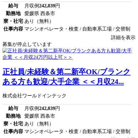
給与
月収例
242,839
円
勤務地
愛媛県 西条市
寮・社宅
あり（無料）
仕事内容
マシンオペレータ・検査 / 自動車系工場 / 交替制
詳細を表示
募集が停止しています
正社員/未経験＆第二新卒OK/ブランク
ある方も歓迎/大手企業 ＜＜月収24...
株式会社ワールドインテック
給与
月収例
242,839
円
勤務地
愛媛県 西条市
寮・社宅
あり（無料）
仕事内容
マシンオペレータ・検査 / 自動車系工場 / 交替制