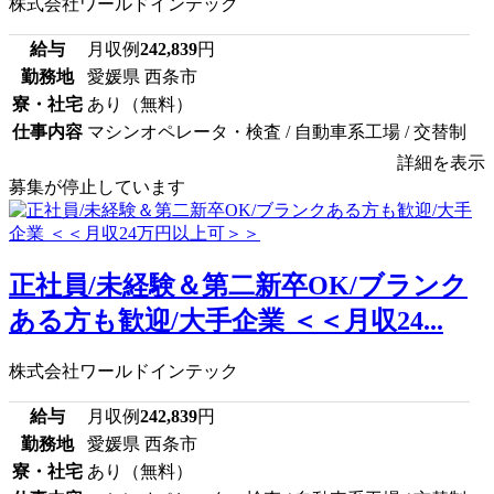
株式会社ワールドインテック
給与
月収例
242,839
円
勤務地
愛媛県 西条市
寮・社宅
あり（無料）
仕事内容
マシンオペレータ・検査 / 自動車系工場 / 交替制
詳細を表示
募集が停止しています
正社員/未経験＆第二新卒OK/ブランク
ある方も歓迎/大手企業 ＜＜月収24...
株式会社ワールドインテック
給与
月収例
242,839
円
勤務地
愛媛県 西条市
寮・社宅
あり（無料）