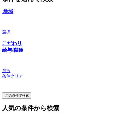
地域
選択
こだわり
給与/職種
選択
条件クリア
この条件で検索
人気の条件から検索