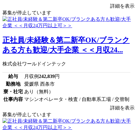
詳細を表示
募集が停止しています
正社員/未経験＆第二新卒OK/ブランク
ある方も歓迎/大手企業 ＜＜月収24...
株式会社ワールドインテック
給与
月収例
242,839
円
勤務地
愛媛県 西条市
寮・社宅
あり（無料）
仕事内容
マシンオペレータ・検査 / 自動車系工場 / 交替制
詳細を表示
募集が停止しています