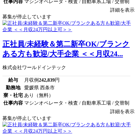
仕事内容
マシンオペレータ・検査 / 自動車系工場 / 交替制
詳細を表示
募集が停止しています
正社員/未経験＆第二新卒OK/ブランク
ある方も歓迎/大手企業 ＜＜月収24...
株式会社ワールドインテック
給与
月収例
242,839
円
勤務地
愛媛県 西条市
寮・社宅
あり（無料）
仕事内容
マシンオペレータ・検査 / 自動車系工場 / 交替制
詳細を表示
募集が停止しています