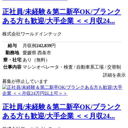
正社員/未経験＆第二新卒OK/ブランク
ある方も歓迎/大手企業 ＜＜月収24...
株式会社ワールドインテック
給与
月収例
242,839
円
勤務地
愛媛県 西条市
寮・社宅
あり（無料）
仕事内容
マシンオペレータ・検査 / 自動車系工場 / 交替制
詳細を表示
募集が停止しています
正社員/未経験＆第二新卒OK/ブランク
ある方も歓迎/大手企業 ＜＜月収24...