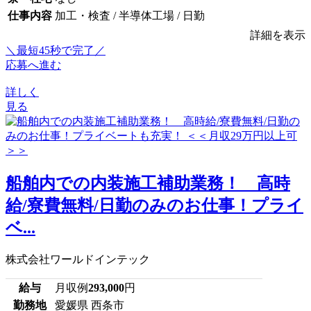
仕事内容
加工・検査 / 半導体工場 / 日勤
詳細を表示
＼最短45秒で完了／
応募へ進む
詳しく
見る
船舶内での内装施工補助業務！ 高時
給/寮費無料/日勤のみのお仕事！プライ
ベ...
株式会社ワールドインテック
給与
月収例
293,000
円
勤務地
愛媛県 西条市