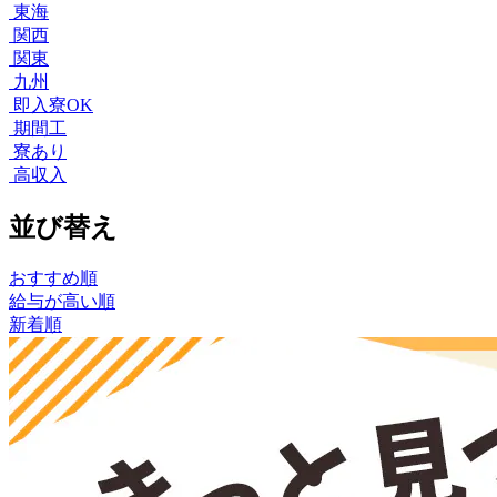
東海
関西
関東
九州
即入寮OK
期間工
寮あり
高収入
並び替え
おすすめ順
給与が高い順
新着順