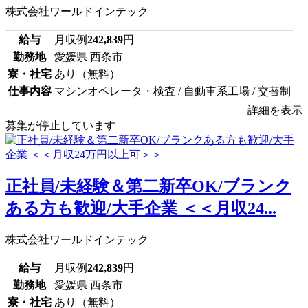
株式会社ワールドインテック
給与
月収例
242,839
円
勤務地
愛媛県 西条市
寮・社宅
あり（無料）
仕事内容
マシンオペレータ・検査 / 自動車系工場 / 交替制
詳細を表示
募集が停止しています
正社員/未経験＆第二新卒OK/ブランク
ある方も歓迎/大手企業 ＜＜月収24...
株式会社ワールドインテック
給与
月収例
242,839
円
勤務地
愛媛県 西条市
寮・社宅
あり（無料）