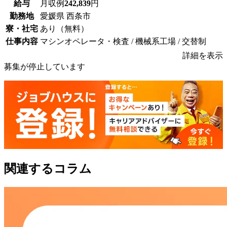
給与
月収例
242,839
円
勤務地
愛媛県 西条市
寮・社宅
あり（無料）
仕事内容
マシンオペレータ・検査 / 機械系工場 / 交替制
詳細を表示
募集が停止しています
関連するコラム