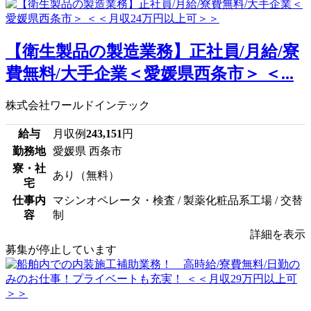
【衛生製品の製造業務】正社員/月給/寮
費無料/大手企業＜愛媛県西条市＞ ＜...
株式会社ワールドインテック
給与
月収例
243,151
円
勤務地
愛媛県 西条市
寮・社
あり（無料）
宅
仕事内
マシンオペレータ・検査 / 製薬化粧品系工場 / 交替
容
制
詳細を表示
募集が停止しています