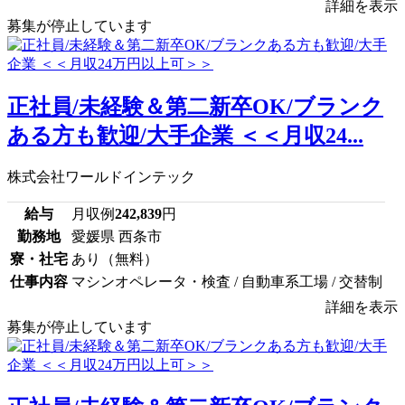
詳細を表示
募集が停止しています
正社員/未経験＆第二新卒OK/ブランク
ある方も歓迎/大手企業 ＜＜月収24...
株式会社ワールドインテック
給与
月収例
242,839
円
勤務地
愛媛県 西条市
寮・社宅
あり（無料）
仕事内容
マシンオペレータ・検査 / 自動車系工場 / 交替制
詳細を表示
募集が停止しています