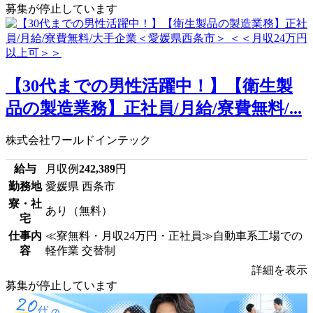
募集が停止しています
【30代までの男性活躍中！】【衛生製
品の製造業務】正社員/月給/寮費無料/...
株式会社ワールドインテック
給与
月収例
242,389
円
勤務地
愛媛県 西条市
寮・社
あり（無料）
宅
仕事内
≪寮無料・月収24万円・正社員≫自動車系工場での
容
軽作業 交替制
詳細を表示
募集が停止しています