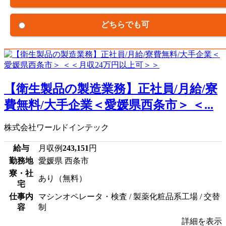
どちらでも可
【衛生製品の製造業務】正社員/月給/寮
費無料/大手企業＜愛媛県西条市＞ ＜...
株式会社ワールドインテック
給与
月収例
243,151
円
勤務地
愛媛県 西条市
寮・社
あり（無料）
宅
仕事内
マシンオペレータ・検査 / 製薬化粧品系工場 / 交替
容
制
詳細を表示