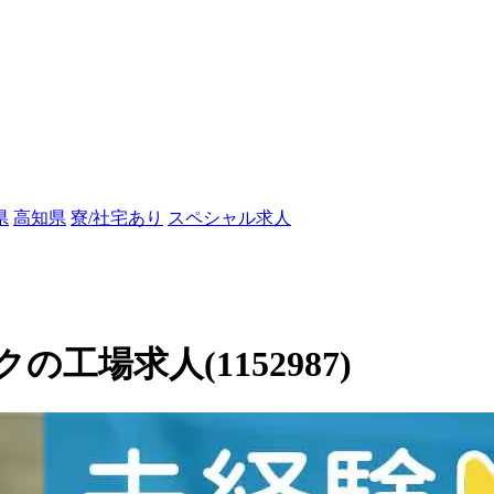
県
高知県
寮/社宅あり
スペシャル求人
場求人(1152987)