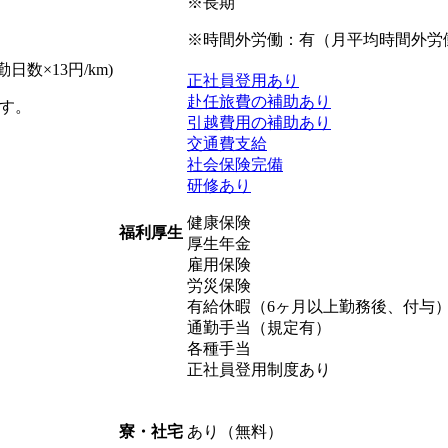
※長期
※時間外労働：有（月平均時間外労働 
日数×13円/km)
正社員登用あり
赴任旅費の補助あり
す。
引越費用の補助あり
交通費支給
社会保険完備
研修あり
健康保険
福利厚生
厚生年金
雇用保険
労災保険
有給休暇（6ヶ月以上勤務後、付与
通勤手当（規定有）
各種手当
正社員登用制度あり
あり（無料）
寮・社宅