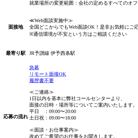
就業場所の変更範囲：会社の定めるすべてのオフ
≪Web面談実施中≫
全国どこからでもWeb面談OK！是非お気軽にご
面接地
※通信環境が不安という方はご相談ください
JR予讃線 伊予西条駅
最寄り駅
急募
リモート面接OK
履歴書不要
≪ご連絡≫
1日以内を基本に弊社コールセンターより、
面接の日時・場所等についてご案内いたします。
平日 ：09:00〜20:00
応募の流れ
土日祝：09:00〜18:00
≪面談・お仕事案内≫
改めてご希望のお仕事をお聞きします。