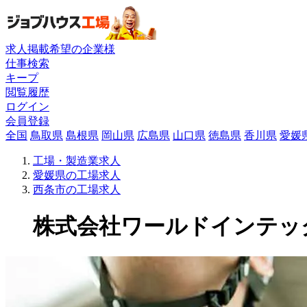
求人掲載希望の企業様
仕事検索
キープ
閲覧履歴
ログイン
会員登録
全国
鳥取県
島根県
岡山県
広島県
山口県
徳島県
香川県
愛媛
工場・製造業求人
愛媛県の工場求人
西条市の工場求人
株式会社ワールドインテックの工