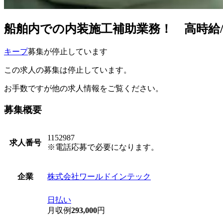
船舶内での内装施工補助業務！ 高時給/
キープ
募集が停止しています
この求人の募集は停止しています。
お手数ですが他の求人情報をご覧ください。
募集概要
1152987
求人番号
※電話応募で必要になります。
株式会社ワールドインテック
企業
日払い
月収例
293,000
円