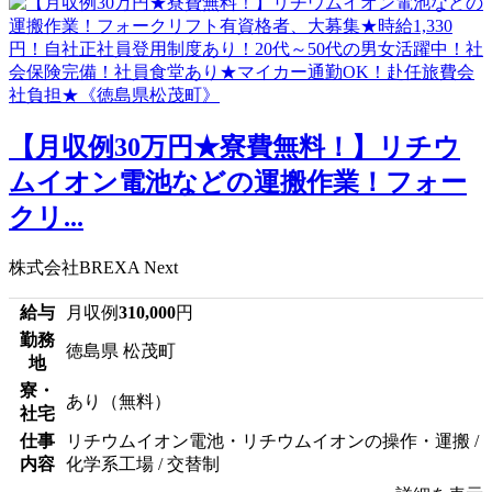
【月収例30万円★寮費無料！】リチウ
ムイオン電池などの運搬作業！フォー
クリ...
株式会社BREXA Next
給与
月収例
310,000
円
勤務
徳島県 松茂町
地
寮・
あり（無料）
社宅
仕事
リチウムイオン電池・リチウムイオンの操作・運搬 /
内容
化学系工場 / 交替制