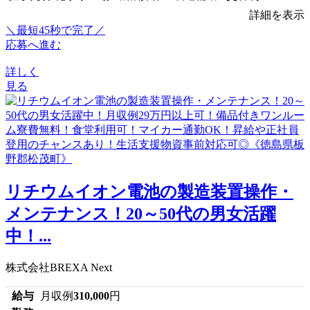
詳細を表示
＼最短45秒で完了／
応募へ進む
詳しく
見る
リチウムイオン電池の製造装置操作・
メンテナンス！20～50代の男女活躍
中！...
株式会社BREXA Next
給与
月収例
310,000
円