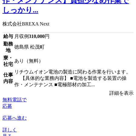
作・メンテナンス】負担少なめ作業で
しっかり...
株式会社BREXA Next
給与
月収例
310,000
円
勤務
徳島県 松茂町
地
寮・
あり（無料）
社宅
リチウムイオン電池の製造に関わる作業を行います。
仕事
【具体的な業務内容】 ■電池を製造する装置の操
内容
作・メンテナンス ■電極部材の加工...
詳細を表示
無料電話で
応募
応募へ進む
詳しく