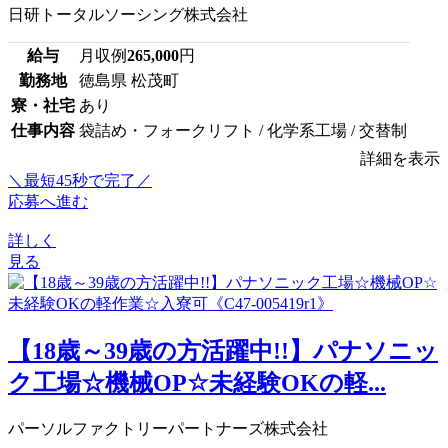
日研トータルソーシング株式会社
給与
月収例
265,000
円
勤務地
徳島県 松茂町
寮・社宅
あり
仕事内容
袋詰め・フォークリフト / 化学系工場 / 交替制
詳細を表示
＼最短45秒で完了／
応募へ進む
詳しく
見る
【18歳～39歳の方活躍中!!】パナソニッ
ク工場☆機械OP☆未経験OKの軽...
パーソルファクトリーパートナーズ株式会社