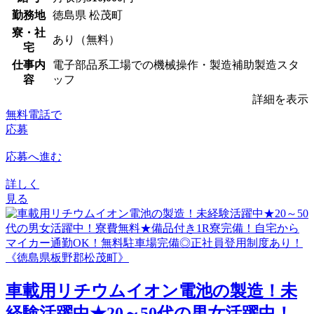
勤務地
徳島県 松茂町
寮・社
あり（無料）
宅
仕事内
電子部品系工場での機械操作・製造補助製造スタ
容
ッフ
詳細を表示
無料電話で
応募
応募へ進む
詳しく
見る
車載用リチウムイオン電池の製造！未
経験活躍中★20～50代の男女活躍中！