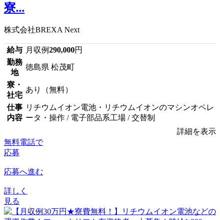
寮...
株式会社BREXA Next
給与
月収例
290,000
円
勤務
徳島県 松茂町
地
寮・
あり（無料）
社宅
仕事
リチウムイオン電池・リチウムイオンのマシンオペレ
内容
ータ・操作 / 電子部品系工場 / 交替制
詳細を表示
無料電話で
応募
応募へ進む
詳しく
見る