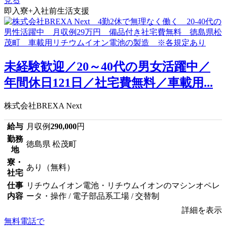
見る
即入寮+入社前生活支援
未経験歓迎／20～40代の男女活躍中／
年間休日121日／社宅費無料／車載用...
株式会社BREXA Next
給与
月収例
290,000
円
勤務
徳島県 松茂町
地
寮・
あり（無料）
社宅
仕事
リチウムイオン電池・リチウムイオンのマシンオペレ
内容
ータ・操作 / 電子部品系工場 / 交替制
詳細を表示
無料電話で