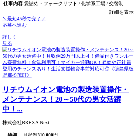
仕事内容
袋詰め・フォークリフト / 化学系工場 / 交替制
詳細を表示
＼最短45秒で完了／
応募へ進む
詳しく
見る
リチウムイオン電池の製造装置操作・
メンテナンス！20～50代の男女活躍
中！...
株式会社BREXA Next
給与
月収例
310,000
円