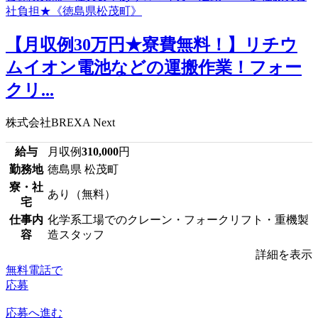
【月収例30万円★寮費無料！】リチウ
ムイオン電池などの運搬作業！フォー
クリ...
株式会社BREXA Next
給与
月収例
310,000
円
勤務地
徳島県 松茂町
寮・社
あり（無料）
宅
仕事内
化学系工場でのクレーン・フォークリフト・重機製
容
造スタッフ
詳細を表示
無料電話で
応募
応募へ進む