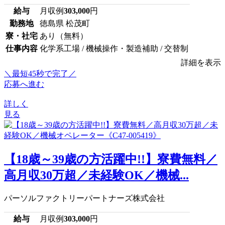
給与
月収例
303,000
円
勤務地
徳島県 松茂町
寮・社宅
あり（無料）
仕事内容
化学系工場 / 機械操作・製造補助 / 交替制
詳細を表示
＼最短45秒で完了／
応募へ進む
詳しく
見る
【18歳～39歳の方活躍中!!】寮費無料／
高月収30万超／未経験OK／機械...
パーソルファクトリーパートナーズ株式会社
給与
月収例
303,000
円