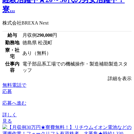
寮...
株式会社BREXA Next
給与
月収例
290,000
円
勤務地
徳島県 松茂町
寮・社
あり（無料）
宅
仕事内
電子部品系工場での機械操作・製造補助製造スタ
容
ッフ
詳細を表示
無料電話で
応募
応募へ進む
詳しく
見る