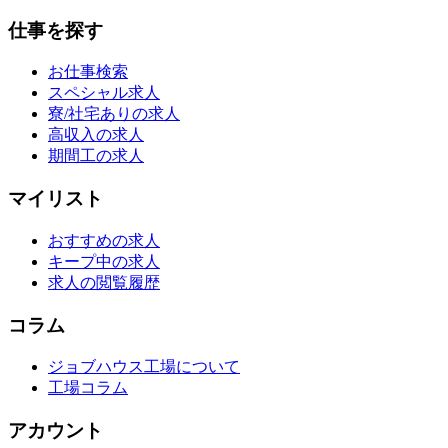
仕事を探す
お仕事検索
スペシャル求人
寮/社宅ありの求人
高収入の求人
期間工の求人
マイリスト
おすすめの求人
キープ中の求人
求人の閲覧履歴
コラム
ジョブハウス工場について
工場コラム
アカウント