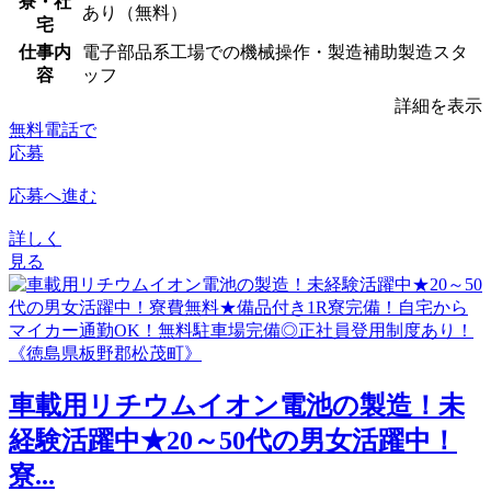
寮・社
あり（無料）
宅
仕事内
電子部品系工場での機械操作・製造補助製造スタ
容
ッフ
詳細を表示
無料電話で
応募
応募へ進む
詳しく
見る
車載用リチウムイオン電池の製造！未
経験活躍中★20～50代の男女活躍中！
寮...