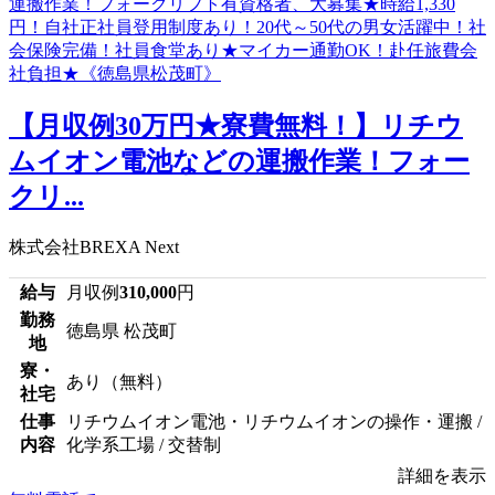
【月収例30万円★寮費無料！】リチウ
ムイオン電池などの運搬作業！フォー
クリ...
株式会社BREXA Next
給与
月収例
310,000
円
勤務
徳島県 松茂町
地
寮・
あり（無料）
社宅
仕事
リチウムイオン電池・リチウムイオンの操作・運搬 /
内容
化学系工場 / 交替制
詳細を表示