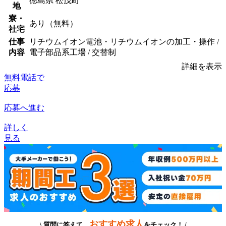
徳島県 松茂町
地
寮・
あり（無料）
社宅
仕事
リチウムイオン電池・リチウムイオンの加工・操作 /
内容
電子部品系工場 / 交替制
詳細を表示
無料電話で
応募
応募へ進む
詳しく
見る
おすすめ求人
\ 質問に答えて、
をチェック！ /