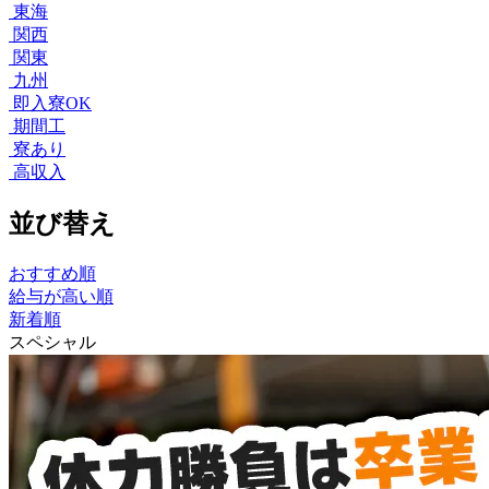
東海
関西
関東
九州
即入寮OK
期間工
寮あり
高収入
並び替え
おすすめ順
給与が高い順
新着順
スペシャル