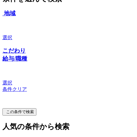
地域
選択
こだわり
給与/職種
選択
条件クリア
この条件で検索
人気の条件から検索