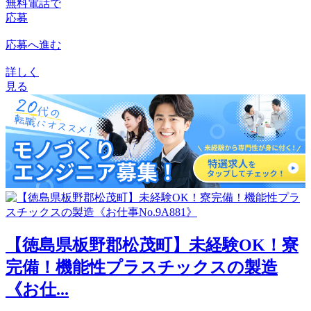
無料電話で
応募
応募へ進む
詳しく
見る
【徳島県板野郡松茂町】未経験OK！寮
完備！機能性プラスチックスの製造
《お仕...