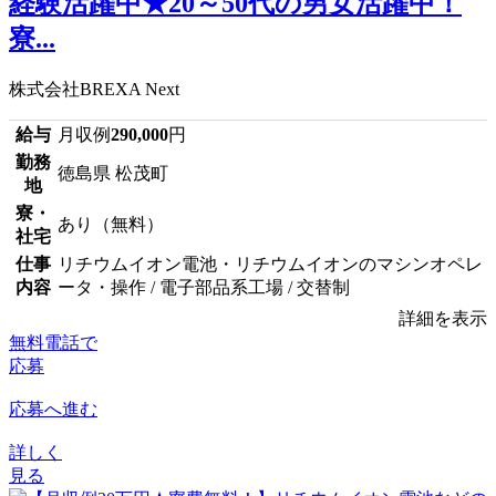
経験活躍中★20～50代の男女活躍中！
寮...
株式会社BREXA Next
給与
月収例
290,000
円
勤務
徳島県 松茂町
地
寮・
あり（無料）
社宅
仕事
リチウムイオン電池・リチウムイオンのマシンオペレ
内容
ータ・操作 / 電子部品系工場 / 交替制
詳細を表示
無料電話で
応募
応募へ進む
詳しく
見る