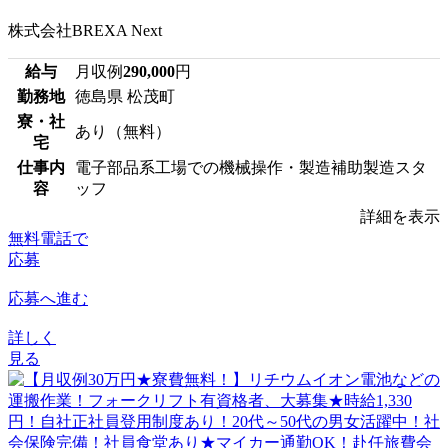
株式会社BREXA Next
給与
月収例
290,000
円
勤務地
徳島県 松茂町
寮・社
あり（無料）
宅
仕事内
電子部品系工場での機械操作・製造補助製造スタ
容
ッフ
詳細を表示
無料電話で
応募
応募へ進む
詳しく
見る