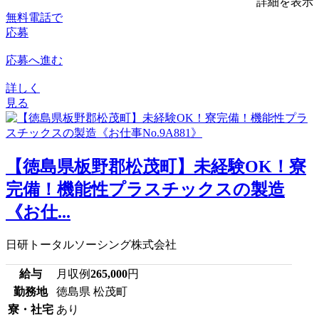
詳細を表示
無料電話で
応募
応募へ進む
詳しく
見る
【徳島県板野郡松茂町】未経験OK！寮
完備！機能性プラスチックスの製造
《お仕...
日研トータルソーシング株式会社
給与
月収例
265,000
円
勤務地
徳島県 松茂町
寮・社宅
あり