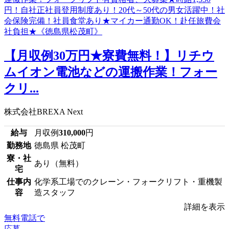
【月収例30万円★寮費無料！】リチウ
ムイオン電池などの運搬作業！フォー
クリ...
株式会社BREXA Next
給与
月収例
310,000
円
勤務地
徳島県 松茂町
寮・社
あり（無料）
宅
仕事内
化学系工場でのクレーン・フォークリフト・重機製
容
造スタッフ
詳細を表示
無料電話で
応募