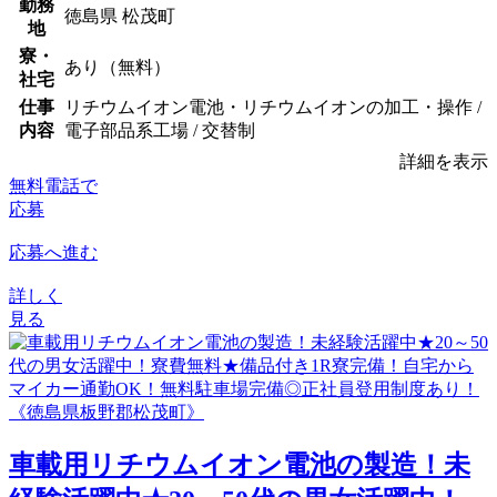
勤務
徳島県 松茂町
地
寮・
あり（無料）
社宅
仕事
リチウムイオン電池・リチウムイオンの加工・操作 /
内容
電子部品系工場 / 交替制
詳細を表示
無料電話で
応募
応募へ進む
詳しく
見る
車載用リチウムイオン電池の製造！未