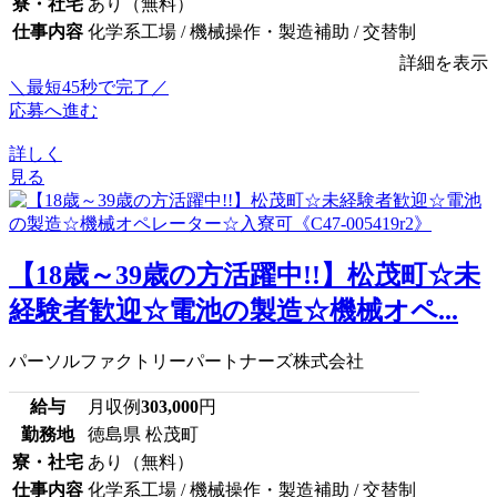
寮・社宅
あり（無料）
仕事内容
化学系工場 / 機械操作・製造補助 / 交替制
詳細を表示
＼最短45秒で完了／
応募へ進む
詳しく
見る
【18歳～39歳の方活躍中!!】松茂町☆未
経験者歓迎☆電池の製造☆機械オペ...
パーソルファクトリーパートナーズ株式会社
給与
月収例
303,000
円
勤務地
徳島県 松茂町
寮・社宅
あり（無料）
仕事内容
化学系工場 / 機械操作・製造補助 / 交替制