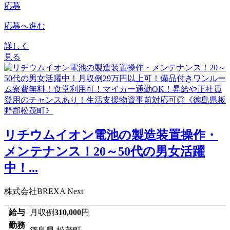
応募
応募へ進む
詳しく
見る
リチウムイオン電池の製造装置操作・
メンテナンス！20～50代の男女活躍
中！...
株式会社BREXA Next
給与
月収例
310,000
円
勤務