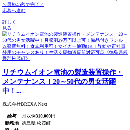
＼最短45秒で完了／
応募へ進む
詳しく
見る
リチウムイオン電池の製造装置操作・
メンテナンス！20～50代の男女活躍
中！...
株式会社BREXA Next
給与
月収例
310,000
円
勤務地
徳島県 松茂町