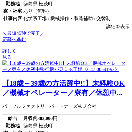
勤務地
徳島県 松茂町
寮・社宅
あり（無料）
仕事内容
化学系工場 / 機械操作・製造補助 / 交替制
詳細を表示
＼最短45秒で完了／
応募へ進む
詳しく
見る
【18歳～39歳の方活躍中!!】未経験OK
／機械オペレーター／寮有／休憩中...
パーソルファクトリーパートナーズ株式会社
給与
月収例
303,000
円
勤務地
徳島県 松茂町