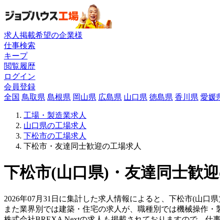
求人掲載希望の企業様
仕事検索
キープ
閲覧履歴
ログイン
会員登録
全国
鳥取県
島根県
岡山県
広島県
山口県
徳島県
香川県
愛媛
工場・製造業求人
山口県の工場求人
下松市の工場求人
下松市・友達同士歓迎の工場求人
下松市(山口県)・友達同士歓迎
2026年07月31日に集計した求人情報によると、下松市(山口県
また業界別では建築・住宅の求人が、職種別では機械操作・
株式会社BREXA Nextの求人も掲載されておりますので、