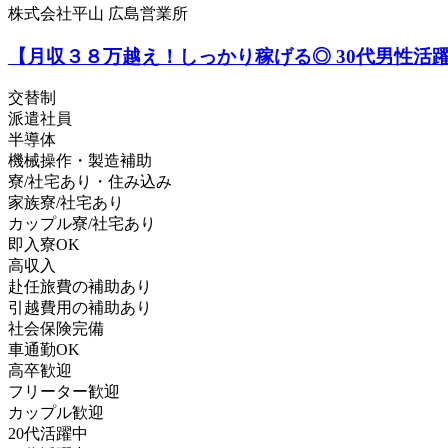
株式会社平山 広島営業所
【月収３８万越え！しっかり稼げる◎ 30代男性活
交替制
派遣社員
半導体
機械操作・製造補助
寮/社宅あり・住み込み
家族寮/社宅あり
カップル寮/社宅あり
即入寮OK
高収入
赴任旅費の補助あり
引越費用の補助あり
社会保険完備
車通勤OK
高卒歓迎
フリーター歓迎
カップル歓迎
20代活躍中