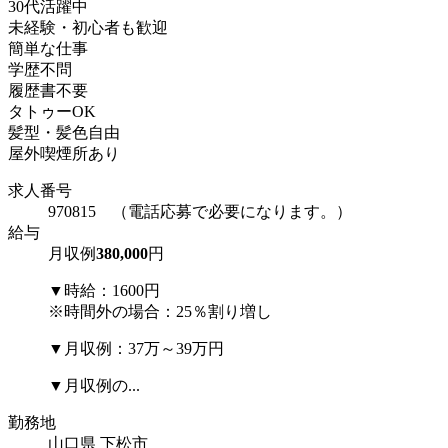
30代活躍中
未経験・初心者も歓迎
簡単な仕事
学歴不問
履歴書不要
タトゥーOK
髪型・髪色自由
屋外喫煙所あり
求人番号
970815 （電話応募で必要になります。）
給与
月収例
380,000
円
▼時給：1600円
※時間外の場合：25％割り増し
▼月収例：37万～39万円
▼月収例の...
勤務地
山口県 下松市