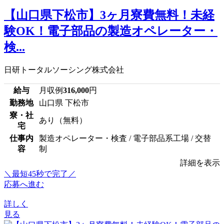
【山口県下松市】3ヶ月寮費無料！未経
験OK！電子部品の製造オペレーター・
検...
日研トータルソーシング株式会社
給与
月収例
316,000
円
勤務地
山口県 下松市
寮・社
あり（無料）
宅
仕事内
製造オペレーター・検査 / 電子部品系工場 / 交替
容
制
詳細を表示
＼最短45秒で完了／
応募へ進む
詳しく
見る