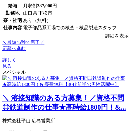
給与
月収例
337,000
円
勤務地
山口県 下松市
寮・社宅
あり（無料）
仕事内容
電子部品系工場での検査・検品製造スタッフ
詳細を表示
＼最短45秒で完了／
応募へ進む
詳しく
見る
スペシャル
＼ 溶接知識のある方募集！／資格不問
◎鉄道制作の仕事★高時給1800円！&...
株式会社平山 広島営業所