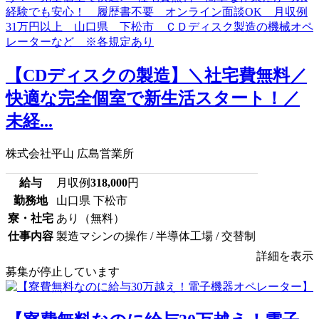
【CDディスクの製造】＼社宅費無料／
快適な完全個室で新生活スタート！／
未経...
株式会社平山 広島営業所
給与
月収例
318,000
円
勤務地
山口県 下松市
寮・社宅
あり（無料）
仕事内容
製造マシンの操作 / 半導体工場 / 交替制
詳細を表示
募集が停止しています