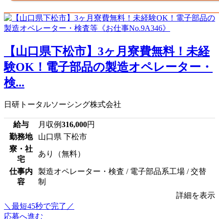
【山口県下松市】3ヶ月寮費無料！未経
験OK！電子部品の製造オペレーター・
検...
日研トータルソーシング株式会社
給与
月収例
316,000
円
勤務地
山口県 下松市
寮・社
あり（無料）
宅
仕事内
製造オペレーター・検査 / 電子部品系工場 / 交替
容
制
詳細を表示
＼最短45秒で完了／
応募へ進む