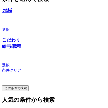
地域
選択
こだわり
給与/職種
選択
条件クリア
この条件で検索
人気の条件から検索