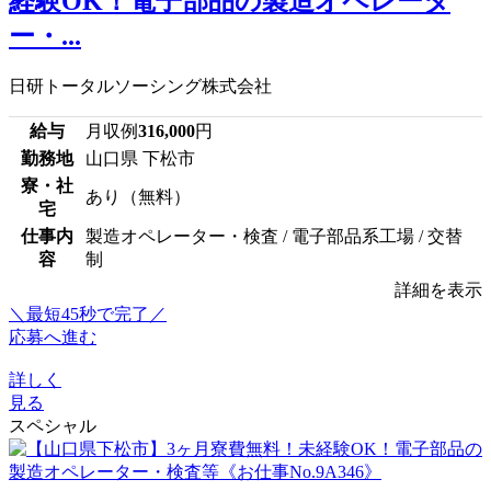
経験OK！電子部品の製造オペレータ
ー・...
日研トータルソーシング株式会社
給与
月収例
316,000
円
勤務地
山口県 下松市
寮・社
あり（無料）
宅
仕事内
製造オペレーター・検査 / 電子部品系工場 / 交替
容
制
詳細を表示
＼最短45秒で完了／
応募へ進む
詳しく
見る
スペシャル