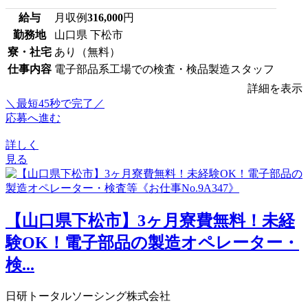
給与
月収例
316,000
円
勤務地
山口県 下松市
寮・社宅
あり（無料）
仕事内容
電子部品系工場での検査・検品製造スタッフ
詳細を表示
＼最短45秒で完了／
応募へ進む
詳しく
見る
【山口県下松市】3ヶ月寮費無料！未経
験OK！電子部品の製造オペレーター・
検...
日研トータルソーシング株式会社