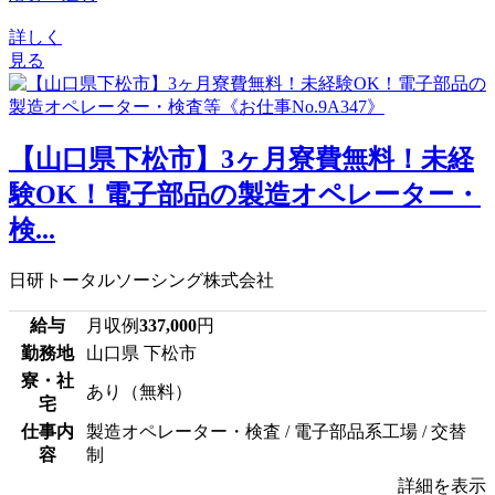
詳しく
見る
【山口県下松市】3ヶ月寮費無料！未経
験OK！電子部品の製造オペレーター・
検...
日研トータルソーシング株式会社
給与
月収例
337,000
円
勤務地
山口県 下松市
寮・社
あり（無料）
宅
仕事内
製造オペレーター・検査 / 電子部品系工場 / 交替
容
制
詳細を表示