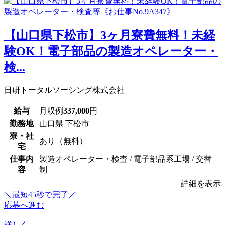
【山口県下松市】3ヶ月寮費無料！未経
験OK！電子部品の製造オペレーター・
検...
日研トータルソーシング株式会社
給与
月収例
337,000
円
勤務地
山口県 下松市
寮・社
あり（無料）
宅
仕事内
製造オペレーター・検査 / 電子部品系工場 / 交替
容
制
詳細を表示
＼最短45秒で完了／
応募へ進む
詳しく