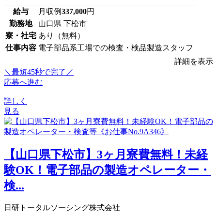
給与
月収例
337,000
円
勤務地
山口県 下松市
寮・社宅
あり（無料）
仕事内容
電子部品系工場での検査・検品製造スタッフ
詳細を表示
＼最短45秒で完了／
応募へ進む
詳しく
見る
【山口県下松市】3ヶ月寮費無料！未経
験OK！電子部品の製造オペレーター・
検...
日研トータルソーシング株式会社