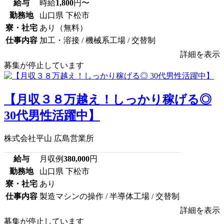
給与
時給
1,800
円〜
勤務地
山口県 下松市
寮・社宅
あり（無料）
仕事内容
加工・溶接 / 機械系工場 / 交替制
詳細を表示
募集が停止しています
【月収３８万越え！しっかり稼げる◎
30代男性活躍中】
株式会社平山 広島営業所
給与
月収例
380,000
円
勤務地
山口県 下松市
寮・社宅
あり
仕事内容
製造マシンの操作 / 半導体工場 / 交替制
詳細を表示
募集が停止しています