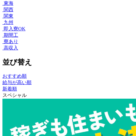
東海
関西
関東
九州
即入寮OK
期間工
寮あり
高収入
並び替え
おすすめ順
給与が高い順
新着順
スペシャル