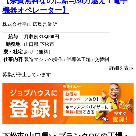
【寮費無料なのに給与30万越え！電子
機器オペレーター】
株式会社平山 広島営業所
給与
月収例
318,000
円
勤務地
山口県 下松市
寮・社宅
あり（無料）
仕事内容
製造マシンの操作 / 半導体工場 / 交替制
詳細を表示
募集が停止しています
下松市(山口県)・ブランクOKの工場・