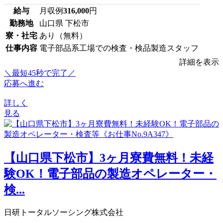
給与
月収例
316,000
円
勤務地
山口県 下松市
寮・社宅
あり（無料）
仕事内容
電子部品系工場での検査・検品製造スタッフ
詳細を表示
＼最短45秒で完了／
応募へ進む
詳しく
見る
【山口県下松市】3ヶ月寮費無料！未経
験OK！電子部品の製造オペレーター・
検...
日研トータルソーシング株式会社