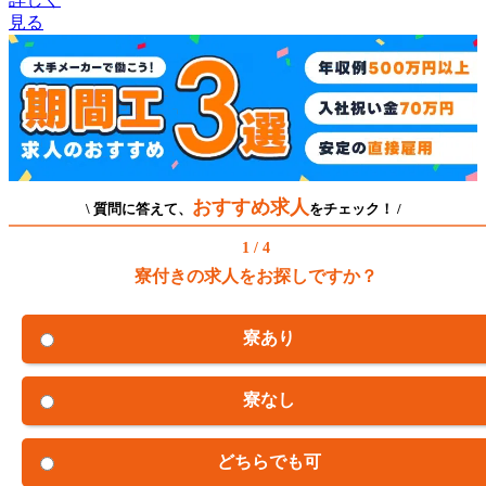
見る
おすすめ求人
\ 質問に答えて、
をチェック！ /
1 / 4
寮付きの求人をお探しですか？
寮あり
寮なし
どちらでも可