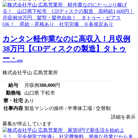
カンタン軽作業なのに高収入！月収例
38万円【CDディスクの製造】タトゥ
ー・...
株式会社平山 広島営業所
給与
月収例
380,000
円
勤務地
山口県 下松市
寮・社宅
あり
仕事内容
製造マシンの操作 / 半導体工場 / 交替制
詳細を表示
募集が停止しています